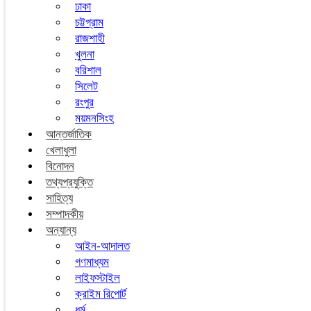
ঢাকা
চট্টগ্রাম
রাজশাহী
খুলনা
বরিশাল
সিলেট
রংপুর
ময়মনসিংহ
আন্তর্জাতিক
খেলাধুলা
বিনোদন
তথ্যপ্রযুক্তি
সাহিত্য
সম্পাদকীয়
অন্যান্য
আইন-আদালত
গণমাধ্যম
লাইফস্টাইল
ক্রাইম রিপোর্ট
ধর্ম