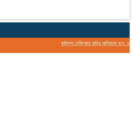
কুমিল্লা দেবিদ্বারে বাড়ির মালিককে খু/ন, ৯ প্যা