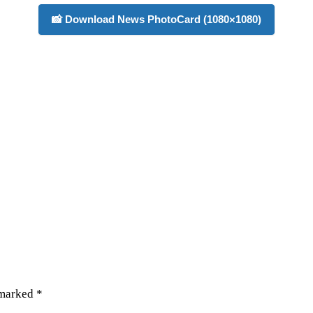
📸 Download News PhotoCard (1080×1080)
 marked
*