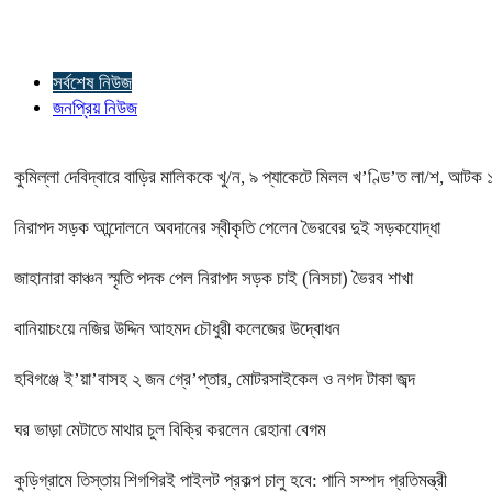
সর্বশেষ নিউজ
জনপ্রিয় নিউজ
কুমিল্লা দেবিদ্বারে বাড়ির মালিককে খু/ন, ৯ প্যাকেটে মিলল খ’ণ্ডি’ত লা/শ, আটক 
নিরাপদ সড়ক আন্দোলনে অবদানের স্বীকৃতি পেলেন ভৈরবের দুই সড়কযোদ্ধা
জাহানারা কাঞ্চন স্মৃতি পদক পেল নিরাপদ সড়ক চাই (নিসচা) ভৈরব শাখা
বানিয়াচংয়ে নজির উদ্দিন আহমদ চৌধুরী কলেজের উদ্বোধন
হবিগঞ্জে ই’য়া’বাসহ ২ জন গ্রে’প্তার, মোটরসাইকেল ও নগদ টাকা জব্দ
ঘর ভাড়া মেটাতে মাথার চুল বিক্রি করলেন রেহানা বেগম
কুড়িগ্রামে তিস্তায় শিগগিরই পাইলট প্রকল্প চালু হবে: পানি সম্পদ প্রতিমন্ত্রী