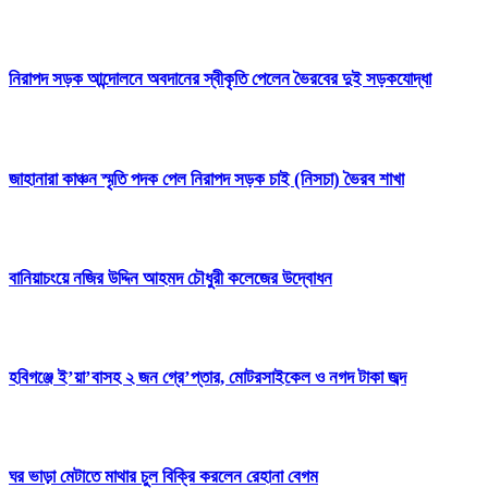
নিরাপদ সড়ক আন্দোলনে অবদানের স্বীকৃতি পেলেন ভৈরবের দুই সড়কযোদ্ধা
জাহানারা কাঞ্চন স্মৃতি পদক পেল নিরাপদ সড়ক চাই (নিসচা) ভৈরব শাখা
বানিয়াচংয়ে নজির উদ্দিন আহমদ চৌধুরী কলেজের উদ্বোধন
হবিগঞ্জে ই’য়া’বাসহ ২ জন গ্রে’প্তার, মোটরসাইকেল ও নগদ টাকা জব্দ
ঘর ভাড়া মেটাতে মাথার চুল বিক্রি করলেন রেহানা বেগম