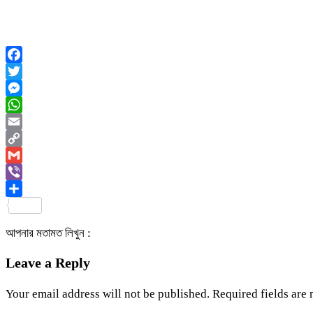
Facebook
Twitter
Messenger
WhatsApp
Email
Copy
Link
Gmail
Viber
Share
আপনার মতামত লিখুন :
Leave a Reply
Your email address will not be published.
Required fields are