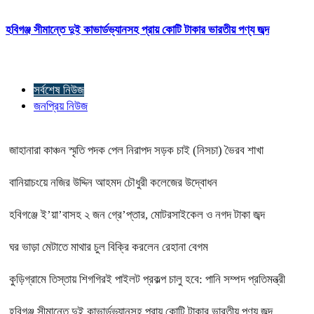
হবিগঞ্জ সীমান্তে দুই কাভার্ডভ্যানসহ প্রায় কোটি টাকার ভারতীয় পণ্য জব্দ
সর্বশেষ নিউজ
জনপ্রিয় নিউজ
জাহানারা কাঞ্চন স্মৃতি পদক পেল নিরাপদ সড়ক চাই (নিসচা) ভৈরব শাখা
বানিয়াচংয়ে নজির উদ্দিন আহমদ চৌধুরী কলেজের উদ্বোধন
হবিগঞ্জে ই’য়া’বাসহ ২ জন গ্রে’প্তার, মোটরসাইকেল ও নগদ টাকা জব্দ
ঘর ভাড়া মেটাতে মাথার চুল বিক্রি করলেন রেহানা বেগম
কুড়িগ্রামে তিস্তায় শিগগিরই পাইলট প্রকল্প চালু হবে: পানি সম্পদ প্রতিমন্ত্রী
হবিগঞ্জ সীমান্তে দুই কাভার্ডভ্যানসহ প্রায় কোটি টাকার ভারতীয় পণ্য জব্দ