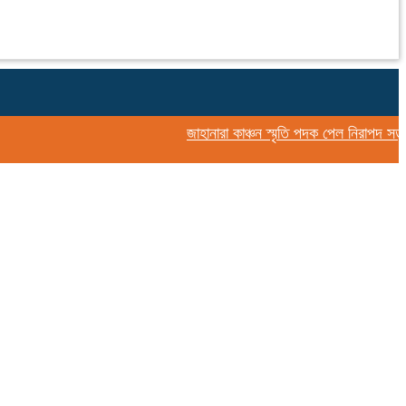
জাহানারা কাঞ্চন স্মৃতি পদক পেল নিরাপদ সড়ক চাই 