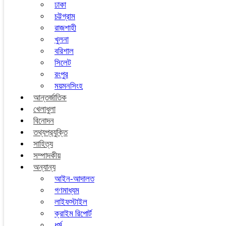
ঢাকা
চট্টগ্রাম
রাজশাহী
খুলনা
বরিশাল
সিলেট
রংপুর
ময়মনসিংহ
আন্তর্জাতিক
খেলাধুলা
বিনোদন
তথ্যপ্রযুক্তি
সাহিত্য
সম্পাদকীয়
অন্যান্য
আইন-আদালত
গণমাধ্যম
লাইফস্টাইল
ক্রাইম রিপোর্ট
ধর্ম