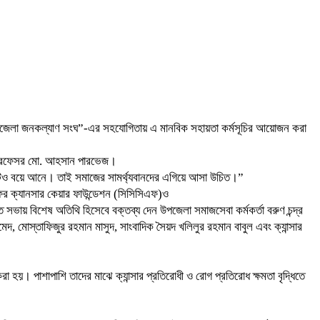
ার উপজেলা জনকল্যাণ সংঘ”-এর সহযোগিতায় এ মানবিক সহায়তা কর্মসূচির আয়োজন করা
ক্ষ প্রফেসর মো. আহসান পারভেজ।
ক সংকটও বয়ে আনে। তাই সমাজের সামর্থ্যবানদের এগিয়ে আসা উচিত।”
ফর ক্যানসার কেয়ার ফাউন্ডেশন (সিসিসিএফ)ও
 সভায় বিশেষ অতিথি হিসেবে বক্তব্য দেন উপজেলা সমাজসেবা কর্মকর্তা বরুণ চন্দ্র
োস্তাফিজুর রহমান মাসুদ, সাংবাদিক সৈয়দ খলিলুর রহমান বাবুল এবং ক্যান্সার
রা হয়। পাশাপাশি তাদের মাঝে ক্যান্সার প্রতিরোধী ও রোগ প্রতিরোধ ক্ষমতা বৃদ্ধিতে