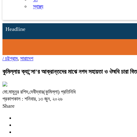
স্বাস্থ্য
Headline
/
চট্টগ্রাম
,
সারাদেশ
কুমিল্লায় ক্যা’ন্সা’র আক্রান্তদের মাঝে নগদ সহায়তা ও ঔষধি চারা বি
মো.মামুনুর রশিদ,দেবীদ্বার(কুমিল্লা) প্রতিনিধি
প্রকাশকাল : শনিবার, ১৩ জুন, ২০২৬
Share