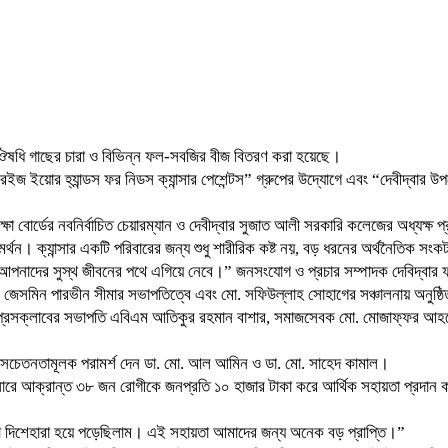
তা, ঔষধি গাছের চারা ও বিভিন্ন ফল-সবজির বীজ বিতরণ করা হয়েছে।
েইজ ইয়োর হ্যান্ডস ফর নিডস ক্যান্সার পেশেন্টস” গ্রুপের উদ্যোগে এবং “দেবীদ্ব
শিক্ষা বোর্ডের নবনির্বাচিত চেয়ারম্যান ও দেবীদ্বার সুজাত আলী সরকারি কলেজের অধ্য
সমর্থন। ক্যান্সার একটি পরিবারের জন্য শুধু শারীরিক কষ্ট নয়, বড় ধরনের অর্থনৈতি
আপনাদের সুস্থ জীবনের পথে এগিয়ে নেবে।” জনসংযোগ ও প্রচার সম্পাদক দেবিদ্বার 
. জেসমিন পারভীন সীমার সভাপতিত্বে এবং মো. সফিউল্লাহ সোহাগের সঞ্চালনায় অনুষ্ঠিত
রেসক্লাবের সভাপতি এবিএম আতিকুর রহমান বাশার, সমাজসেবক মো. মোজাফ্ফর আহমেদ, ম
র বিষয়ে সচেতনতামূলক পরামর্শ দেন ডা. মো. আল আমিন ও ডা. মো. সাহেদ কামাল।
্যান্সারে আক্রান্ত ৩৮ জন রোগীকে জনপ্রতি ১০ হাজার টাকা করে আর্থিক সহায়তা প্রদান ক
া দিশেহারা হয়ে পড়েছিলাম। এই সহায়তা আমাদের জন্য অনেক বড় প্রাপ্তি।”