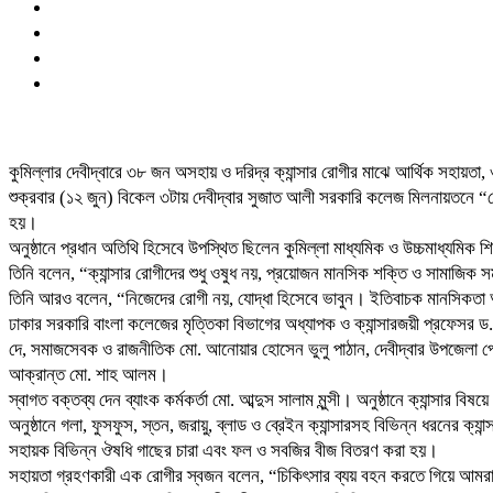
কুমিল্লার দেবীদ্বারে ৩৮ জন অসহায় ও দরিদ্র ক্যান্সার রোগীর মাঝে আর্থিক সহায়
শুক্রবার (১২ জুন) বিকেল ৩টায় দেবীদ্বার সুজাত আলী সরকারি কলেজ মিলনায়তনে “র
হয়।
অনুষ্ঠানে প্রধান অতিথি হিসেবে উপস্থিত ছিলেন কুমিল্লা মাধ্যমিক ও উচ্চমাধ্যমিক 
তিনি বলেন, “ক্যান্সার রোগীদের শুধু ওষুধ নয়, প্রয়োজন মানসিক শক্তি ও সামাজিক 
তিনি আরও বলেন, “নিজেদের রোগী নয়, যোদ্ধা হিসেবে ভাবুন। ইতিবাচক মানসিকতা 
ঢাকার সরকারি বাংলা কলেজের মৃত্তিকা বিভাগের অধ্যাপক ও ক্যান্সারজয়ী প্রফেসর ড
দে, সমাজসেবক ও রাজনীতিক মো. আনোয়ার হোসেন ভুলু পাঠান, দেবীদ্বার উপজেলা প্
আক্রান্ত মো. শাহ আলম।
স্বাগত বক্তব্য দেন ব্যাংক কর্মকর্তা মো. আব্দুস সালাম মুন্সী। অনুষ্ঠানে ক্যান্সা
অনুষ্ঠানে গলা, ফুসফুস, স্তন, জরায়ু, ব্লাড ও ব্রেইন ক্যান্সারসহ বিভিন্ন ধরনের ক
সহায়ক বিভিন্ন ঔষধি গাছের চারা এবং ফল ও সবজির বীজ বিতরণ করা হয়।
সহায়তা গ্রহণকারী এক রোগীর স্বজন বলেন, “চিকিৎসার ব্যয় বহন করতে গিয়ে আমর