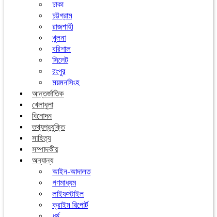
ঢাকা
চট্টগ্রাম
রাজশাহী
খুলনা
বরিশাল
সিলেট
রংপুর
ময়মনসিংহ
আন্তর্জাতিক
খেলাধুলা
বিনোদন
তথ্যপ্রযুক্তি
সাহিত্য
সম্পাদকীয়
অন্যান্য
আইন-আদালত
গণমাধ্যম
লাইফস্টাইল
ক্রাইম রিপোর্ট
ধর্ম