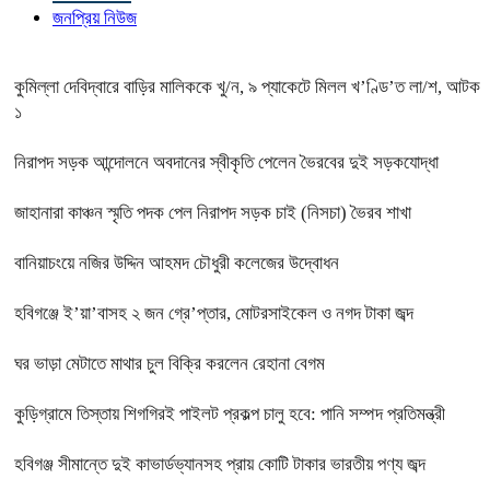
জনপ্রিয় নিউজ
কুমিল্লা দেবিদ্বারে বাড়ির মালিককে খু/ন, ৯ প্যাকেটে মিলল খ’ণ্ডি’ত লা/শ, আটক
১
নিরাপদ সড়ক আন্দোলনে অবদানের স্বীকৃতি পেলেন ভৈরবের দুই সড়কযোদ্ধা
জাহানারা কাঞ্চন স্মৃতি পদক পেল নিরাপদ সড়ক চাই (নিসচা) ভৈরব শাখা
বানিয়াচংয়ে নজির উদ্দিন আহমদ চৌধুরী কলেজের উদ্বোধন
হবিগঞ্জে ই’য়া’বাসহ ২ জন গ্রে’প্তার, মোটরসাইকেল ও নগদ টাকা জব্দ
ঘর ভাড়া মেটাতে মাথার চুল বিক্রি করলেন রেহানা বেগম
কুড়িগ্রামে তিস্তায় শিগগিরই পাইলট প্রকল্প চালু হবে: পানি সম্পদ প্রতিমন্ত্রী
হবিগঞ্জ সীমান্তে দুই কাভার্ডভ্যানসহ প্রায় কোটি টাকার ভারতীয় পণ্য জব্দ