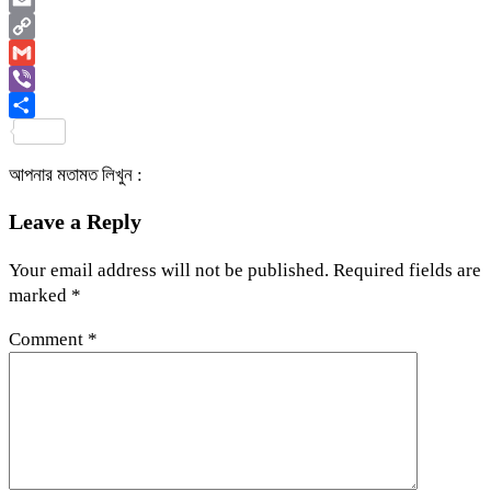
Email
Copy
Link
Gmail
Viber
Share
আপনার মতামত লিখুন :
Leave a Reply
Your email address will not be published.
Required fields are
marked
*
Comment
*