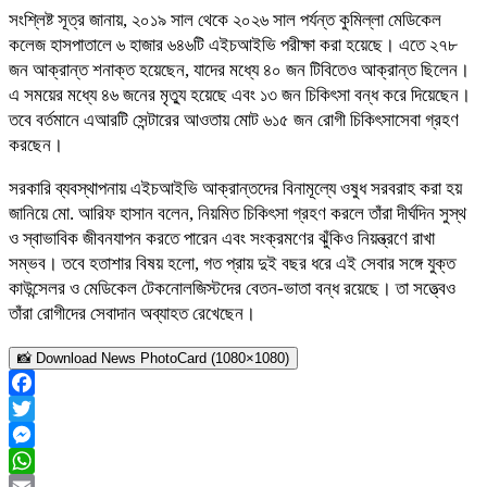
সংশ্লিষ্ট সূত্র জানায়, ২০১৯ সাল থেকে ২০২৬ সাল পর্যন্ত কুমিল্লা মেডিকেল
কলেজ হাসপাতালে ৬ হাজার ৬৪৬টি এইচআইভি পরীক্ষা করা হয়েছে। এতে ২৭৮
জন আক্রান্ত শনাক্ত হয়েছেন, যাদের মধ্যে ৪০ জন টিবিতেও আক্রান্ত ছিলেন।
এ সময়ের মধ্যে ৪৬ জনের মৃত্যু হয়েছে এবং ১৩ জন চিকিৎসা বন্ধ করে দিয়েছেন।
তবে বর্তমানে এআরটি সেন্টারের আওতায় মোট ৬১৫ জন রোগী চিকিৎসাসেবা গ্রহণ
করছেন।
সরকারি ব্যবস্থাপনায় এইচআইভি আক্রান্তদের বিনামূল্যে ওষুধ সরবরাহ করা হয়
জানিয়ে মো. আরিফ হাসান বলেন, নিয়মিত চিকিৎসা গ্রহণ করলে তাঁরা দীর্ঘদিন সুস্থ
ও স্বাভাবিক জীবনযাপন করতে পারেন এবং সংক্রমণের ঝুঁকিও নিয়ন্ত্রণে রাখা
সম্ভব। তবে হতাশার বিষয় হলো, গত প্রায় দুই বছর ধরে এই সেবার সঙ্গে যুক্ত
কাউন্সেলর ও মেডিকেল টেকনোলজিস্টদের বেতন-ভাতা বন্ধ রয়েছে। তা সত্ত্বেও
তাঁরা রোগীদের সেবাদান অব্যাহত রেখেছেন।
📸 Download News PhotoCard (1080×1080)
Facebook
Twitter
Messenger
WhatsApp