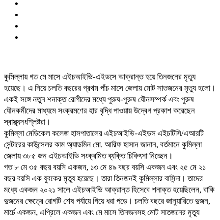
কুমিল্লায় গত মে মাসে এইচআইভি-এইডসে আক্রান্ত হয়ে তিনজনের মৃত্যু
হয়েছে। এ নিয়ে চলতি বছরের প্রথম পাঁচ মাসে জেলায় মোট সাতজনের মৃত্যু হলো।
একই সঙ্গে নতুন শনাক্ত রোগীদের মধ্যে পুরুষ-পুরুষ যৌনসম্পর্ক এবং পুরুষ
যৌনকর্মীদের মাধ্যমে সংক্রমণের হার বৃদ্ধি পাওয়ায় উদ্বেগ প্রকাশ করেছেন
স্বাস্থ্যসংশ্লিষ্টরা।
কুমিল্লা মেডিকেল কলেজ হাসপাতালের এইচআইভি-এইডস এইচটিসি/এআরটি
সেন্টারের কাউন্সেলর কাম অ্যাডমিন মো. আরিফ হাসান জানান, বর্তমানে কুমিল্লা
জেলায় ৩৮৫ জন এইচআইভি সংক্রমিত ব্যক্তি চিকিৎসা নিচ্ছেন।
গত ৮ মে ৩৫ বছর বয়সি একজন, ১৩ মে ৪৯ বছর বয়সি একজন এবং ২৫ মে ২১
বছর বয়সি এক যুবকের মৃত্যু হয়েছে। তারা তিনজনই কুমিল্লার বাসিন্দা। তাদের
মধ্যে একজন ২০২১ সালে এইচআইভি আক্রান্ত হিসেবে শনাক্ত হয়েছিলেন, বাকি
দুজনের ক্ষেত্রে রোগটি শেষ পর্যায়ে গিয়ে ধরা পড়ে। চলতি বছরে জানুয়ারিতে দুজন,
মার্চে একজন, এপ্রিলে একজন এবং মে মাসে তিনজনসহ মোট সাতজনের মৃত্যু