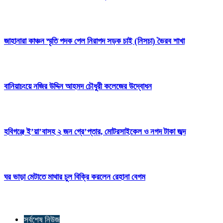
জাহানারা কাঞ্চন স্মৃতি পদক পেল নিরাপদ সড়ক চাই (নিসচা) ভৈরব শাখা
বানিয়াচংয়ে নজির উদ্দিন আহমদ চৌধুরী কলেজের উদ্বোধন
হবিগঞ্জে ই’য়া’বাসহ ২ জন গ্রে’প্তার, মোটরসাইকেল ও নগদ টাকা জব্দ
ঘর ভাড়া মেটাতে মাথার চুল বিক্রি করলেন রেহানা বেগম
সর্বশেষ নিউজ