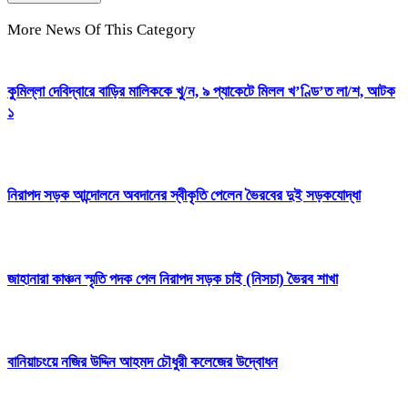
More News Of This Category
কুমিল্লা দেবিদ্বারে বাড়ির মালিককে খু/ন, ৯ প্যাকেটে মিলল খ’ণ্ডি’ত লা/শ, আটক
১
নিরাপদ সড়ক আন্দোলনে অবদানের স্বীকৃতি পেলেন ভৈরবের দুই সড়কযোদ্ধা
জাহানারা কাঞ্চন স্মৃতি পদক পেল নিরাপদ সড়ক চাই (নিসচা) ভৈরব শাখা
বানিয়াচংয়ে নজির উদ্দিন আহমদ চৌধুরী কলেজের উদ্বোধন