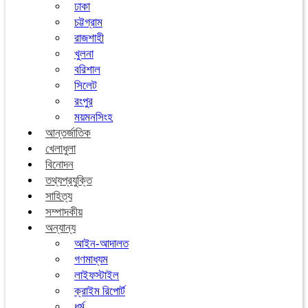
ঢাকা
চট্টগ্রাম
রাজশাহী
খুলনা
বরিশাল
সিলেট
রংপুর
ময়মনসিংহ
আন্তর্জাতিক
খেলাধুলা
বিনোদন
তথ্যপ্রযুক্তি
সাহিত্য
সম্পাদকীয়
অন্যান্য
আইন-আদালত
গণমাধ্যম
লাইফস্টাইল
ক্রাইম রিপোর্ট
ধর্ম