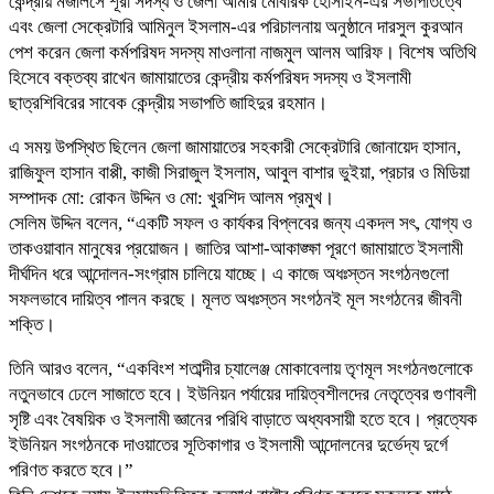
কেন্দ্রীয় মজলিসে শূরা সদস্য ও জেলা আমীর মোবারক হোসাইন-এর সভাপতিত্বে
এবং জেলা সেক্রেটারি আমিনুল ইসলাম-এর পরিচালনায় অনুষ্ঠানে দারসুল কুরআন
পেশ করেন জেলা কর্মপরিষদ সদস্য মাওলানা নাজমুল আলম আরিফ। বিশেষ অতিথি
হিসেবে বক্তব্য রাখেন জামায়াতের কেন্দ্রীয় কর্মপরিষদ সদস্য ও ইসলামী
ছাত্রশিবিরের সাবেক কেন্দ্রীয় সভাপতি জাহিদুর রহমান।
এ সময় উপস্থিত ছিলেন জেলা জামায়াতের সহকারী সেক্রেটারি জোনায়েদ হাসান,
রাজিফুল হাসান বাপ্পী, কাজী সিরাজুল ইসলাম, আবুল বাশার ভুইয়া, প্রচার ও মিডিয়া
সম্পাদক মো: রোকন উদ্দিন ও মো: খুরশিদ আলম প্রমুখ।
সেলিম উদ্দিন বলেন, “একটি সফল ও কার্যকর বিপ্লবের জন্য একদল সৎ, যোগ্য ও
তাকওয়াবান মানুষের প্রয়োজন। জাতির আশা-আকাঙ্ক্ষা পূরণে জামায়াতে ইসলামী
দীর্ঘদিন ধরে আন্দোলন-সংগ্রাম চালিয়ে যাচ্ছে। এ কাজে অধঃস্তন সংগঠনগুলো
সফলভাবে দায়িত্ব পালন করছে। মূলত অধঃস্তন সংগঠনই মূল সংগঠনের জীবনী
শক্তি।
তিনি আরও বলেন, “একবিংশ শতাব্দীর চ্যালেঞ্জ মোকাবেলায় তৃণমূল সংগঠনগুলোকে
নতুনভাবে ঢেলে সাজাতে হবে। ইউনিয়ন পর্যায়ের দায়িত্বশীলদের নেতৃত্বের গুণাবলী
সৃষ্টি এবং বৈষয়িক ও ইসলামী জ্ঞানের পরিধি বাড়াতে অধ্যবসায়ী হতে হবে। প্রত্যেক
ইউনিয়ন সংগঠনকে দাওয়াতের সূতিকাগার ও ইসলামী আন্দোলনের দুর্ভেদ্য দুর্গে
পরিণত করতে হবে।”