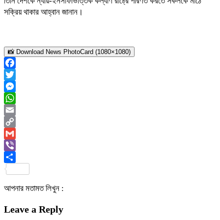
তিনি দেশকে ন্যায়-ইনসাফভিত্তিক কল্যাণ রাষ্ট্রে পরিণত করতে সকলকে মাঠে
সক্রিয় থাকার আহ্বান জানান।
📸 Download News PhotoCard (1080×1080)
Facebook
Twitter
Messenger
WhatsApp
Email
Copy
Link
Gmail
Viber
Share
আপনার মতামত লিখুন :
Leave a Reply