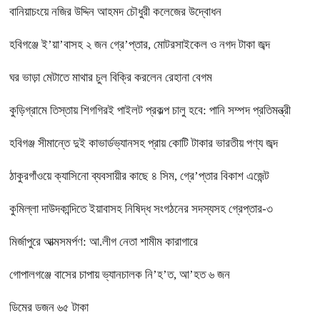
বানিয়াচংয়ে নজির উদ্দিন আহমদ চৌধুরী কলেজের উদ্বোধন
হবিগঞ্জে ই’য়া’বাসহ ২ জন গ্রে’প্তার, মোটরসাইকেল ও নগদ টাকা জব্দ
ঘর ভাড়া মেটাতে মাথার চুল বিক্রি করলেন রেহানা বেগম
কুড়িগ্রামে তিস্তায় শিগগিরই পাইলট প্রকল্প চালু হবে: পানি সম্পদ প্রতিমন্ত্রী
হবিগঞ্জ সীমান্তে দুই কাভার্ডভ্যানসহ প্রায় কোটি টাকার ভারতীয় পণ্য জব্দ
ঠাকুরগাঁওয়ে ক্যাসিনো ব্যবসায়ীর কাছে ৪ সিম, গ্রে’প্তার বিকাশ এজেন্ট
কুমিল্লা দাউদকান্দিতে ইয়াবাসহ নিষিদ্ধ সংগঠনের সদস্যসহ গ্রেপ্তার-৩
মির্জাপুরে আত্মসমর্পণ: আ.লীগ নেতা শামীম কারাগারে
গোপালগঞ্জে বাসের চাপায় ভ্যানচালক নি’হ’ত, আ’হত ৬ জন
ডিমের ডজন ৬৫ টাকা