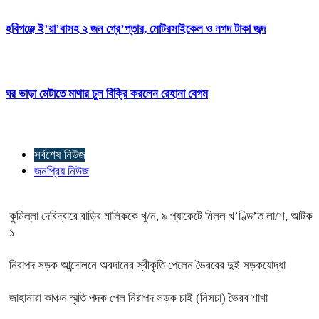
হবিগঞ্জে ই’য়া’বাসহ ২ জন গ্রে’প্তার, মোটরসাইকেল ও নগদ টাকা জব্দ
ঘর ভাড়া মেটাতে মাথার চুল বিক্রি করলেন রেহানা বেগম
সর্বশেষ নিউজ
জনপ্রিয় নিউজ
কুমিল্লা দেবিদ্বারে বাড়ির মালিককে খু/ন, ৯ প্যাকেটে মিলল খ’ণ্ডি’ত লা/শ, আটক
১
নিরাপদ সড়ক আন্দোলনে অবদানের স্বীকৃতি পেলেন ভৈরবের দুই সড়কযোদ্ধা
জাহানারা কাঞ্চন স্মৃতি পদক পেল নিরাপদ সড়ক চাই (নিসচা) ভৈরব শাখা