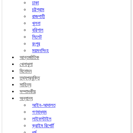
ঢাকা
চট্টগ্রাম
রাজশাহী
খুলনা
বরিশাল
সিলেট
রংপুর
ময়মনসিংহ
আন্তর্জাতিক
খেলাধুলা
বিনোদন
তথ্যপ্রযুক্তি
সাহিত্য
সম্পাদকীয়
অন্যান্য
আইন-আদালত
গণমাধ্যম
লাইফস্টাইল
ক্রাইম রিপোর্ট
ধর্ম