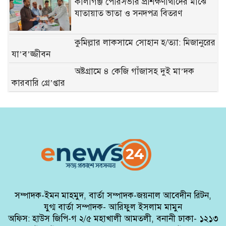
কালীগঞ্জ পৌরসভার প্রশিক্ষণার্থীদের মাঝে
যাতায়াত ভাতা ও সনদপত্র বিতরণ
কুমিল্লার লাকসামে সোহান হ/ত্যা: মিজানুরের
যা’ব’জ্জীবন
অষ্টগ্রামে ৪ কেজি গাঁজাসহ দুই মা’দক
কারবারি গ্রে’প্তার
মিথ্যা মামলা প্রত্যাহারের দাবিতে নান্দাইলে
সংবাদ সম্মেলন
ঠাকুরগাঁওয়ে ভূল্লী নদীতে গোসল করতে
নেমে স্কুলছাত্রের মৃ’ত্যু
মৌলভীবাজারে হাওরের পানি সেচের দাবিতে
কৃষক সমাবেশ ও স্মারকলিপি প্রদান
সম্পাদক-ইমন মাহমুদ, বার্তা সম্পাদক-জয়নাল আবেদীন রিটন,
যুগ্ম বার্তা সম্পাদক- আরিফুল ইসলাম মামুন
অফিস: হাউস জিপি-গ ২/৫ মহাখালী আমতলী, বনানী ঢাকা- ১২১৩
চা শ্রমিকদের ন্যূনতম মজুরি পুনর্র্নিধারণের