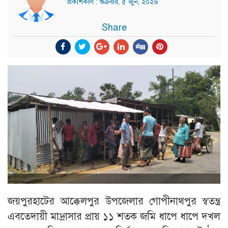
প্রকাশকাল : শুক্রবার, ৫ জুন, ২০২৬
Share
জয়পুরহাটের আক্কেলপুর উপজেলার গোপীনাথপুর স্বতন্ত্র
এবতেদায়ী মাদ্রাসার প্রায় ১১ শতক জমি ধাপে ধাপে দখল