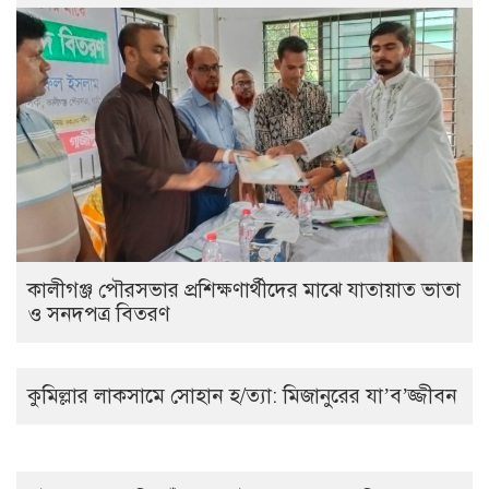
কালীগঞ্জ পৌরসভার প্রশিক্ষণার্থীদের মাঝে যাতায়াত ভাতা
ও সনদপত্র বিতরণ
কুমিল্লার লাকসামে সোহান হ/ত্যা: মিজানুরের যা’ব’জ্জীবন