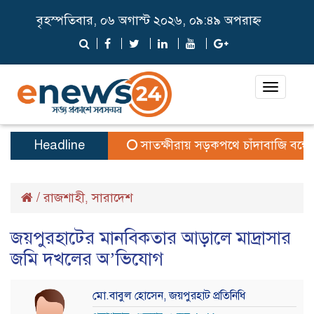
বৃহস্পতিবার, ০৬ অগাস্ট ২০২৬, ০৯:৪৯ অপরাহ্ন
Toggle
navigat
Headline
সাতক্ষীরায় সড়কপথে চাঁদাবাজি বন্ধে পু
/
রাজশাহী
সারাদেশ
,
জয়পুরহাটের মানবিকতার আড়ালে মাদ্রাসার
জমি দখলের অ’ভিযোগ ‎
মো.বাবুল হোসেন, জয়পুরহাট প্রতিনিধি