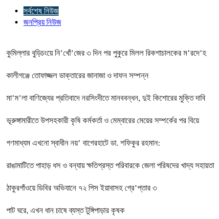
সর্বশেষ নিউজ
জনপ্রিয় নিউজ
কুমিল্লার বুড়িচংয়ে নি’খোঁ’জের ৩ দিন পর পুকুরে মিলল রিকশাচালকের ম’রদে’হ
কালীগঞ্জে তোফাজ্জল ডাক্তারের জানাজা ও দাফন সম্পন্ন
মা’ম’লা বাণিজ্যের প্রতিবাদে নরসিংদীতে মানববন্ধন, দুই কিশোরের মুক্তি দাবি
ভূরুঙ্গামারীতে উপসহকারী কৃষি কর্মকর্তা ও মেম্বারের মেয়ের সম্পর্কের পর বিয়ে
গণমাধ্যম এখনো স্বাধীন নয়’ বাগেরহাটে ডা. শফিকুর রহমান:
রাঙামাটিতে পাহাড় ধস ও বন্যায় ক্ষতিগ্রস্ত পরিবারকে জেলা পরিষদের খাদ্য সহায়তা
ঠাকুরগাঁওয়ে ডিবির অভিযানে ৭২ পিস ইয়াবাসহ গ্রে’প্তার ৩
পাট ঘরে, এখন ধান চাষে ব্যস্ত টুঙ্গিপাড়ার কৃষক