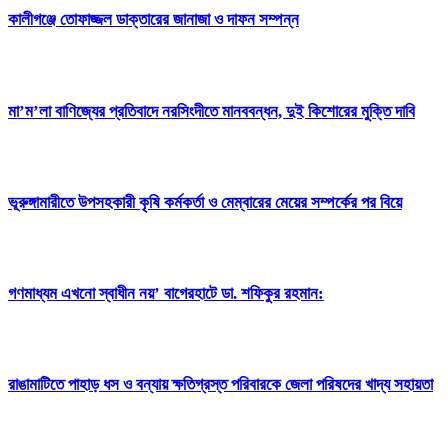
কালীগঞ্জে তোফাজ্জল ডাক্তারের জানাজা ও দাফন সম্পন্ন
মা’ম’লা বাণিজ্যের প্রতিবাদে নরসিংদীতে মানববন্ধন, দুই কিশোরের মুক্তি দাবি
ভূরুঙ্গামারীতে উপসহকারী কৃষি কর্মকর্তা ও মেম্বারের মেয়ের সম্পর্কের পর বিয়ে
গণমাধ্যম এখনো স্বাধীন নয়’ বাগেরহাটে ডা. শফিকুর রহমান:
রাঙামাটিতে পাহাড় ধস ও বন্যায় ক্ষতিগ্রস্ত পরিবারকে জেলা পরিষদের খাদ্য সহায়তা