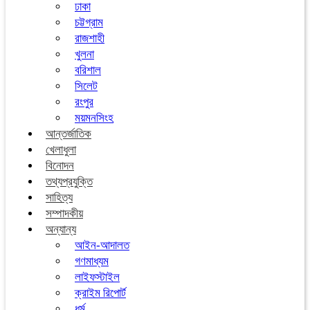
ঢাকা
চট্টগ্রাম
রাজশাহী
খুলনা
বরিশাল
সিলেট
রংপুর
ময়মনসিংহ
আন্তর্জাতিক
খেলাধুলা
বিনোদন
তথ্যপ্রযুক্তি
সাহিত্য
সম্পাদকীয়
অন্যান্য
আইন-আদালত
গণমাধ্যম
লাইফস্টাইল
ক্রাইম রিপোর্ট
ধর্ম