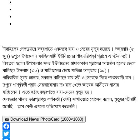
টাঙ্গাইলের দেলদুয়ারে বজ্রপাতে একসঙ্গে বাবা ও মেয়ের মৃত্যু হয়েছে। শুক্রবার (৫
জুন) দুপুরে উপজেলার ফাজিলহাটি ইউনিয়নের শাহদারিপাড়া গ্রামে এ ঘটনা ঘটে।
নিহতরা হলেন উপজেলার সদর ইউনিয়নের মাদারকোল গ্রামের আয়নাল হকের ছেলে
খালিদুল ইসলাম (৩০) ও খালিদুলের মেয়ে খাদিজা আক্তার (১০)।
পারিবারিক সূত্র জানায়, সকালে খালিদুল তার স্ত্রী ও মেয়েকে নিয়ে শ্বশুরবাড়ি যান।
দুপুরে পার্শ্ববর্তী গ্রাম মেরুয়াঘোনায় দাওয়াত খেতে আরেক আত্মীয়ের বাসায়
যাচ্ছিলেন। এতে হঠাৎ বজ্রপাতে বাবা-মেয়ের মৃত্যু হয়।
দেলদুয়ার থানার ভারপ্রাপ্ত কর্মকর্তা (ওসি) সাখাওয়াত হোসেন বলেন, মৃত্যুর ঘটনাটি
শুনেছি। তবে কেউ এখনো অভিযোগ করেননি।
📸 Download News PhotoCard (1080×1080)
Facebook