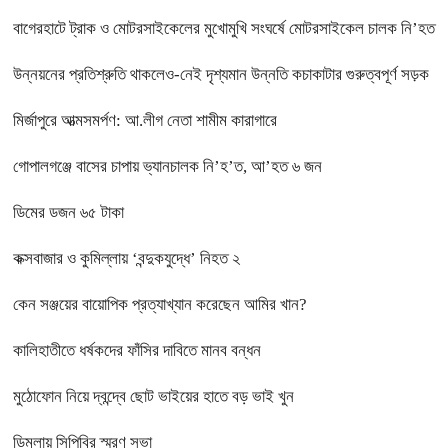
বাগেরহাটে ট্রাক ও মোটরসাইকেলের মুখোমুখি সংঘর্ষে মোটরসাইকেল চালক নি’হত
উন্নয়নের প্রতিশ্রুতি থাকলেও-নেই দৃশ্যমান উন্নতি কচাকাটার গুরুত্বপূর্ণ সড়ক
মির্জাপুরে আত্মসমর্পণ: আ.লীগ নেতা শামীম কারাগারে
গোপালগঞ্জে বাসের চাপায় ভ্যানচালক নি’হ’ত, আ’হত ৬ জন
ডিমের ডজন ৬৫ টাকা
কক্সবাজার ও কুমিল্লায় ‘বন্দুকযুদ্ধে’ নিহত ২
কেন সঞ্জয়ের বায়োপিক প্রত্যাখ্যান করেছেন আমির খান?
কালিহাতীতে ধর্ষকদের ফাঁসির দাবিতে মানব বন্ধন
মুঠোফোন নিয়ে দ্বন্দ্বে ছোট ভাইয়ের হাতে বড় ভাই খুন
ডিমলায় সিপিবির স্মরণ সভা