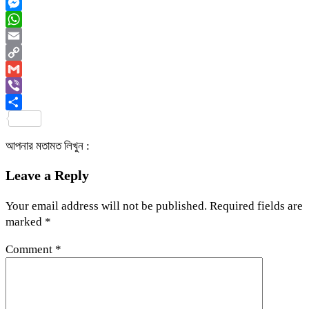
Twitter
Messenger
WhatsApp
Email
Copy
Link
Gmail
Viber
Share
আপনার মতামত লিখুন :
Leave a Reply
Your email address will not be published.
Required fields are
marked
*
Comment
*