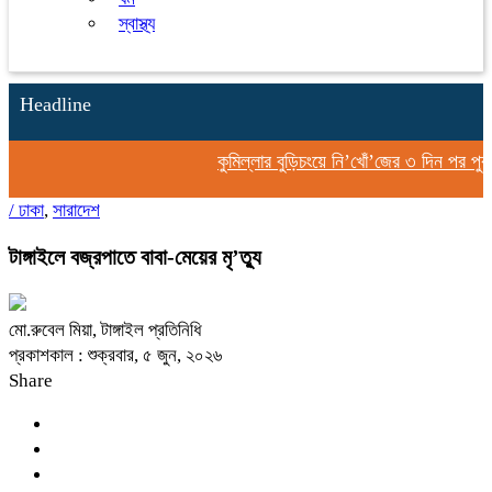
স্বাস্থ্য
Headline
কুমিল্লার বুড়িচংয়ে নি’খোঁ’জের ৩ দিন পর পুকু
/
ঢাকা
,
সারাদেশ
টাঙ্গাইলে বজ্রপাতে বাবা-মেয়ের মৃ’ত্যু
মো.রুবেল মিয়া, টাঙ্গাইল প্রতিনিধি
প্রকাশকাল : শুক্রবার, ৫ জুন, ২০২৬
Share