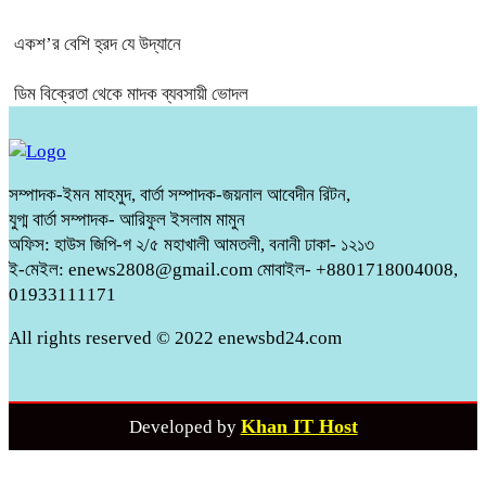
একশ’র বেশি হ্রদ যে উদ্যানে
ডিম বিক্রেতা থেকে মাদক ব্যবসায়ী ভোদল
সম্পাদক-ইমন মাহমুদ, বার্তা সম্পাদক-জয়নাল আবেদীন রিটন,
যুগ্ম বার্তা সম্পাদক- আরিফুল ইসলাম মামুন
অফিস: হাউস জিপি-গ ২/৫ মহাখালী আমতলী, বনানী ঢাকা- ১২১৩
ই-মেইল: enews2808@gmail.com মোবাইল- +8801718004008,
01933111171
All rights reserved © 2022 enewsbd24.com
Khan IT Host
Developed by