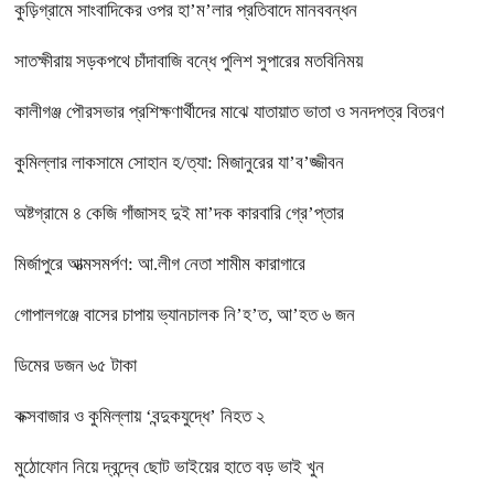
কুড়িগ্রামে সাংবাদিকের ওপর হা’ম’লার প্রতিবাদে মানববন্ধন
সাতক্ষীরায় সড়কপথে চাঁদাবাজি বন্ধে পুলিশ সুপারের মতবিনিময়
কালীগঞ্জ পৌরসভার প্রশিক্ষণার্থীদের মাঝে যাতায়াত ভাতা ও সনদপত্র বিতরণ
কুমিল্লার লাকসামে সোহান হ/ত্যা: মিজানুরের যা’ব’জ্জীবন
অষ্টগ্রামে ৪ কেজি গাঁজাসহ দুই মা’দক কারবারি গ্রে’প্তার
মির্জাপুরে আত্মসমর্পণ: আ.লীগ নেতা শামীম কারাগারে
গোপালগঞ্জে বাসের চাপায় ভ্যানচালক নি’হ’ত, আ’হত ৬ জন
ডিমের ডজন ৬৫ টাকা
কক্সবাজার ও কুমিল্লায় ‘বন্দুকযুদ্ধে’ নিহত ২
মুঠোফোন নিয়ে দ্বন্দ্বে ছোট ভাইয়ের হাতে বড় ভাই খুন