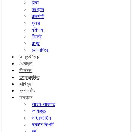
ঢাকা
চট্টগ্রাম
রাজশাহী
খুলনা
বরিশাল
সিলেট
রংপুর
ময়মনসিংহ
আন্তর্জাতিক
খেলাধুলা
বিনোদন
তথ্যপ্রযুক্তি
সাহিত্য
সম্পাদকীয়
অন্যান্য
আইন-আদালত
গণমাধ্যম
লাইফস্টাইল
ক্রাইম রিপোর্ট
ধর্ম