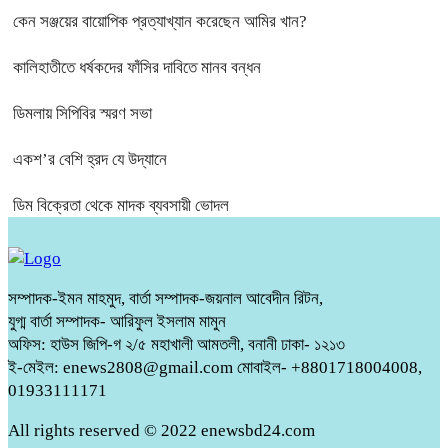
কেন সঞ্জয়ের বায়োপিক প্রত্যাখ্যান করেছেন আমির খান?
কালিহাতীতে ধর্ষকদের ফাঁসির দাবিতে মানব বন্ধন
ডিমলায় সিপিবির স্মরণ সভা
একশ’র বেশি হ্রদ যে উদ্যানে
ডিম বিক্রেতা থেকে মাদক ব্যবসায়ী ভোদল
সম্পাদক-ইমন মাহমুদ, বার্তা সম্পাদক-জয়নাল আবেদীন রিটন,
যুগ্ম বার্তা সম্পাদক- আরিফুল ইসলাম মামুন
অফিস: হাউস জিপি-গ ২/৫ মহাখালী আমতলী, বনানী ঢাকা- ১২১৩
ই-মেইল: enews2808@gmail.com মোবাইল- +8801718004008,
01933111171
All rights reserved © 2022 enewsbd24.com