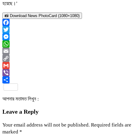
হয়েছে।’
📸 Download News PhotoCard (1080×1080)
Facebook
Twitter
Messenger
WhatsApp
Email
Copy
Link
Gmail
Viber
Share
আপনার মতামত লিখুন :
Leave a Reply
Your email address will not be published.
Required fields are
marked
*