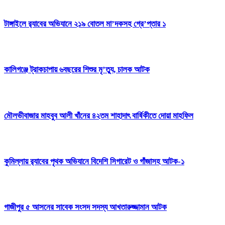
টাঙ্গাইলে র‍্যাবের অভিযানে ২১৯ বোতল মা’দকসহ গ্রে’প্তার ১
কালিগঞ্জে ট্রাকচাপায় ৬বছরের শিশুর মৃ’ত্যু, চালক আটক
মৌলভীবাজার মাহবুব আলী খাঁনের ৪২তম শাহাদাৎ বার্ষিকীতে দোয়া মাহফিল
কুমিল্লায় র‍্যাবের পৃথক অভিযানে বিদেশি সিগারেট ও গাঁজাসহ আটক-১
গাজীপুর ৫ আসনের সাবেক সংসদ সদস্য আখতারুজ্জামান আটক