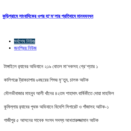
কুড়িগ্রামে সাংবাদিকের ওপর হা’ম’লার প্রতিবাদে মানববন্ধন
সর্বশেষ নিউজ
জনপ্রিয় নিউজ
টাঙ্গাইলে র‍্যাবের অভিযানে ২১৯ বোতল মা’দকসহ গ্রে’প্তার ১
কালিগঞ্জে ট্রাকচাপায় ৬বছরের শিশুর মৃ’ত্যু, চালক আটক
মৌলভীবাজার মাহবুব আলী খাঁনের ৪২তম শাহাদাৎ বার্ষিকীতে দোয়া মাহফিল
কুমিল্লায় র‍্যাবের পৃথক অভিযানে বিদেশি সিগারেট ও গাঁজাসহ আটক-১
গাজীপুর ৫ আসনের সাবেক সংসদ সদস্য আখতারুজ্জামান আটক