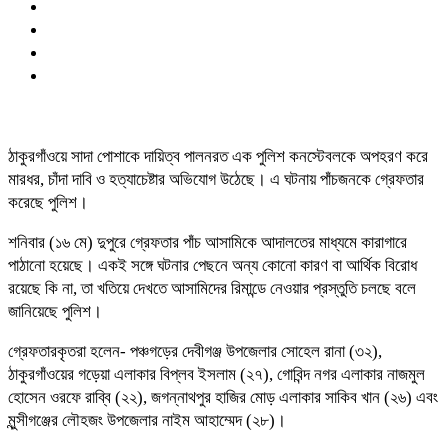
ঠাকুরগাঁওয়ে সাদা পোশাকে দায়িত্ব পালনরত এক পুলিশ কনস্টেবলকে অপহরণ করে
মারধর, চাঁদা দাবি ও হত্যাচেষ্টার অভিযোগ উঠেছে। এ ঘটনায় পাঁচজনকে গ্রেফতার
করেছে পুলিশ।
শনিবার (১৬ মে) দুপুরে গ্রেফতার পাঁচ আসামিকে আদালতের মাধ্যমে কারাগারে
পাঠানো হয়েছে। একই সঙ্গে ঘটনার পেছনে অন্য কোনো কারণ বা আর্থিক বিরোধ
রয়েছে কি না, তা খতিয়ে দেখতে আসামিদের রিমান্ডে নেওয়ার প্রস্তুতি চলছে বলে
জানিয়েছে পুলিশ।
গ্রেফতারকৃতরা হলেন- পঞ্চগড়ের দেবীগঞ্জ উপজেলার সোহেল রানা (৩২),
ঠাকুরগাঁওয়ের গড়েয়া এলাকার বিপ্লব ইসলাম (২৭), গোবিন্দ নগর এলাকার নাজমুল
হোসেন ওরফে রাব্বি (২২), জগন্নাথপুর হাজির মোড় এলাকার সাকিব খান (২৬) এবং
মুন্সীগঞ্জের লৌহজং উপজেলার নাইম আহাম্মেদ (২৮)।