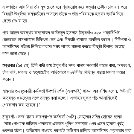
একপর্যায়ে আসামিরা তাঁর মুখ চেপে ধরে শ্বাসরোধ করে হত্যার চেষ্টাও চালায়। পরে
বিষয়টি ঊর্ধ্বতন কর্মকর্তাদের জানালে তাঁকে ও তাঁর পরিবারকে হত্যার হুমকি দিয়ে
ছেড়ে দেওয়া হয়।
পরে আহত অবস্থায় কনস্টেবল আজিজুল ইসলাম ঠাকুরগাঁও ২৫০ শয্যাবিশিষ্ট
জেনারেল হাসপাতালে চিকিৎসা নেন এবং বিষয়টি থানাকে অবহিত করেন। চিকিৎসা ও
আসামিদের পরিচয় নিশ্চিত করতে সময় লাগায় মামলা করতে কিছুটা বিলম্ব হয়েছে
বলে জানা গেছে।
শুক্রবার (১৫ মে) তিনি বাদী হয়ে ঠাকুরগাঁও সদর থানায় সরকারি কাজে বাধা, অপহরণ,
চাঁদা দাবি, মারধর ও হত্যাচেষ্টার অভিযোগে দণ্ডবিধির বিভিন্ন ধারায় মামলা দায়ের
করেন।
মামলার তদন্তকারী কর্মকর্তা উপপরিদর্শক (এসআই) হারুন অর রশিদ বলেন, ‘ঘটনাটি
অত্যন্ত গুরুত্বের সঙ্গে তদন্ত করা হচ্ছে। এজাহারভুক্ত পাঁচ আসামিকেই
গ্রেফতার করা হয়েছে।’
ঠাকুরগাঁও সদর থানার ভারপ্রাপ্ত কর্মকর্তা (ওসি) মোহাম্মদ মনির হোসেন বলেন,
‘সাদা পোশাকে দায়িত্ব পালনরত একজন পুলিশ সদস্যের ওপর এমন হামলা খুবই
গুরুতর ঘটনা। অভিযোগ পাওয়ার পরপরই অভিযান চালিয়ে আসামিদের গ্রেফতার করা