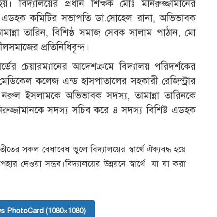
য়। বিদ্যালয়ের প্রধান শিক্ষক মোঃ মনিরুজ্জামানের
াচিত এডহক কমিটির সভাপতি ডা.সোহেল রানা, অভিভাবক
ামান্না তারিন, বিশিষ্ঠ সমাজ সেবক সালাম পাঠান, মো
সমাজের প্রতিনিধিবৃন্দ।
োর্ডের চেয়ারম্যানের আদেশক্রমে বিদ্যালয় পরিদর্শকের
 মেডিকেল কলেজ এন্ড হাসপাতালের সহকারী রেজিস্ট্রার
নরুল ইসলামকে অভিভাবক সদস্য, তামান্না তারিনকে
িরুজ্জামানকে সদস্য সচিব করে ৪ সদস্য বিশিষ্ট এডহক
তের সকল বেধাবেধ ভুলে বিদ্যালয়ের স্বার্থে ঐক্যবদ্ধ হয়ে
 দেওয়া সম্ভব।বিদ্যালয়ের উন্নয়নে স্বার্থে যা যা করা
s PhotoCard (1080×1080)