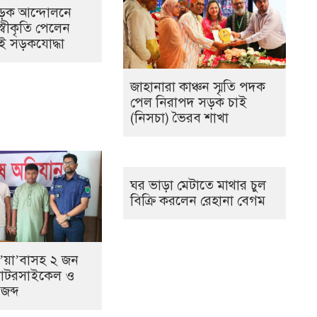
ড়ক আন্দোলনে
্বীকৃতি পেলেন
ই সড়কযোদ্ধা
জাহানারা কাঞ্চন স্মৃতি পদক
পেল নিরাপদ সড়ক চাই
(নিসচা) ভৈরব শাখা
ঘর ভাড়া মেটাতে মাথার চুল
বিক্রি করলেন রেহানা বেগম
ই’য়া’বাসহ ২ জন
, মোটরসাইকেল ও
জব্দ