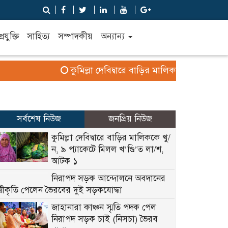
্রযুক্তি
সাহিত্য
সম্পাদকীয়
অন্যান্য
কুমিল্লা দেবিদ্বারে বাড়ির মালিককে খু/ন, ৯ প্যাকে
সর্বশেষ নিউজ
জনপ্রিয় নিউজ
কুমিল্লা দেবিদ্বারে বাড়ির মালিককে খু/
ন, ৯ প্যাকেটে মিলল খ’ণ্ডি’ত লা/শ,
আটক ১
নিরাপদ সড়ক আন্দোলনে অবদানের
স্বীকৃতি পেলেন ভৈরবের দুই সড়কযোদ্ধা
জাহানারা কাঞ্চন স্মৃতি পদক পেল
নিরাপদ সড়ক চাই (নিসচা) ভৈরব