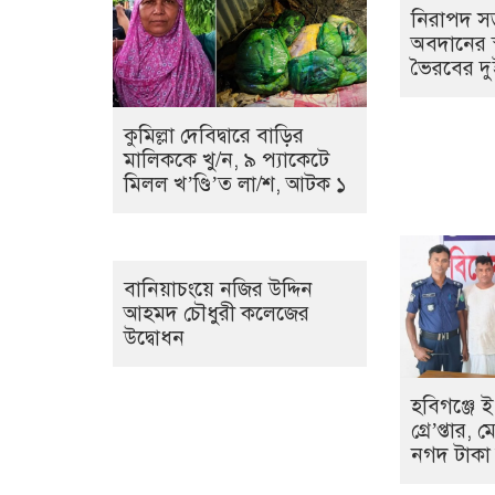
নিরাপদ স
অবদানের স
ভৈরবের দু
কুমিল্লা দেবিদ্বারে বাড়ির
মালিককে খু/ন, ৯ প্যাকেটে
মিলল খ’ণ্ডি’ত লা/শ, আটক ১
বানিয়াচংয়ে নজির উদ্দিন
আহমদ চৌধুরী কলেজের
উদ্বোধন
হবিগঞ্জে 
গ্রে’প্তার
নগদ টাকা 