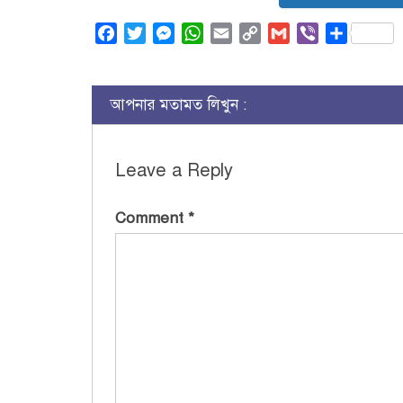
Facebook
Twitter
Messenger
WhatsApp
Email
Copy
Gmail
Viber
Share
Link
আপনার মতামত লিখুন :
Leave a Reply
Comment
*