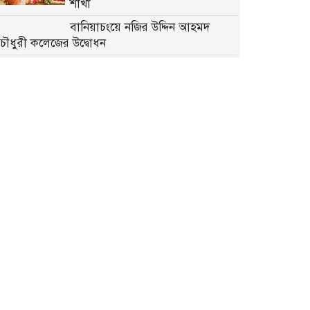
শাখা
বানিয়াচংয়ে নজির উদ্দিন আহমদ
চৌধুরী কলেজের উদ্বোধন
হবিগঞ্জে ই’য়া’বাসহ ২ জন গ্রে’প্তার,
মোটরসাইকেল ও নগদ টাকা জব্দ
ঘর ভাড়া মেটাতে মাথার চুল বিক্রি
করলেন রেহানা বেগম
কুড়িগ্রামে তিস্তায় শিগগিরই পাইলট
প্রকল্প চালু হবে: পানি সম্পদ প্রতিমন্ত্রী
হবিগঞ্জ সীমান্তে দুই কাভার্ডভ্যানসহ
প্রায় কোটি টাকার ভারতীয় পণ্য জব্দ
ঠাকুরগাঁওয়ে ক্যাসিনো ব্যবসায়ীর
কাছে ৪ সিম, গ্রে’প্তার বিকাশ এজেন্ট
কুমিল্লা দাউদকান্দিতে ইয়াবাসহ নিষিদ্ধ