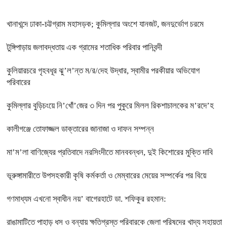
খানাখন্দে ঢাকা-চট্টগ্রাম মহাসড়ক; কুমিল্লার অংশে যানজট, জনদুর্ভোগ চরমে
টুঙ্গিপাড়ায় জলাবদ্ধতায় এক গ্রামের শতাধিক পরিবার পানিবন্দী
কুলিয়ারচরে গৃহবধূর ঝু’ল’ন্ত ম/র/দেহ উদ্ধার, স্বামীর পরকীয়ার অভিযোগ
পরিবারের
কুমিল্লার বুড়িচংয়ে নি’খোঁ’জের ৩ দিন পর পুকুরে মিলল রিকশাচালকের ম’রদে’হ
কালীগঞ্জে তোফাজ্জল ডাক্তারের জানাজা ও দাফন সম্পন্ন
মা’ম’লা বাণিজ্যের প্রতিবাদে নরসিংদীতে মানববন্ধন, দুই কিশোরের মুক্তি দাবি
ভূরুঙ্গামারীতে উপসহকারী কৃষি কর্মকর্তা ও মেম্বারের মেয়ের সম্পর্কের পর বিয়ে
গণমাধ্যম এখনো স্বাধীন নয়’ বাগেরহাটে ডা. শফিকুর রহমান:
রাঙামাটিতে পাহাড় ধস ও বন্যায় ক্ষতিগ্রস্ত পরিবারকে জেলা পরিষদের খাদ্য সহায়তা