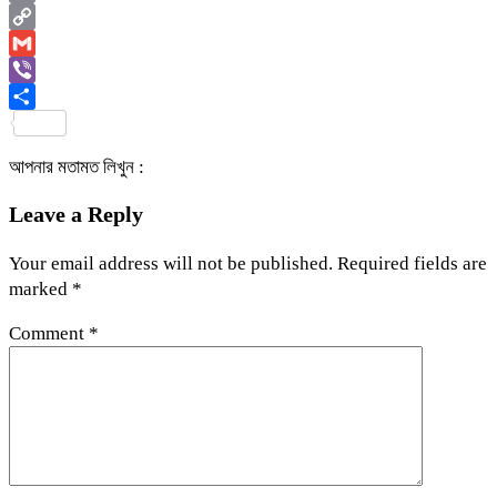
Email
Copy
Link
Gmail
Viber
Share
আপনার মতামত লিখুন :
Leave a Reply
Your email address will not be published.
Required fields are
marked
*
Comment
*