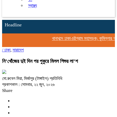
স্বাস্থ্য
Headline
খানাখন্দে ঢাকা-চট্টগ্রাম মহাসড়ক; কুমিল্লার অং
/
ঢাকা
,
সারাদেশ
নি’খোঁজের দুই দিন পর পুকুরে মিলল শিশুর লা’শ
মো.রুবেল মিয়া, মির্জাপুর (টাঙ্গাইল) প্রতিনিধি
প্রকাশকাল : সোমবার, ২২ জুন, ২০২৬
Share