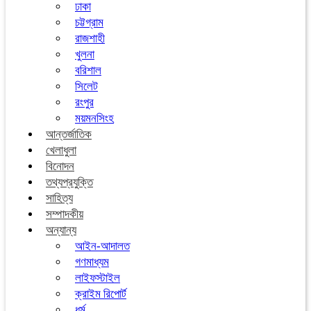
ঢাকা
চট্টগ্রাম
রাজশাহী
খুলনা
বরিশাল
সিলেট
রংপুর
ময়মনসিংহ
আন্তর্জাতিক
খেলাধুলা
বিনোদন
তথ্যপ্রযুক্তি
সাহিত্য
সম্পাদকীয়
অন্যান্য
আইন-আদালত
গণমাধ্যম
লাইফস্টাইল
ক্রাইম রিপোর্ট
ধর্ম