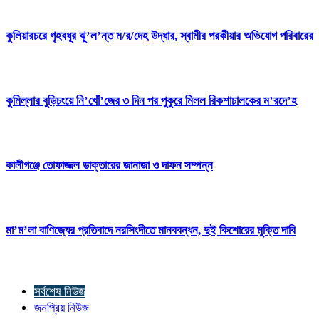
কুলিয়ারচরে গৃহবধূর ঝু’ল’ন্ত ম/র/দেহ উদ্ধার, স্বামীর পরকীয়ার অভিযোগ পরিবারের
কুমিল্লার বুড়িচংয়ে নি’খোঁ’জের ৩ দিন পর পুকুরে মিলল রিকশাচালকের ম’রদে’হ
কালীগঞ্জে তোফাজ্জল ডাক্তারের জানাজা ও দাফন সম্পন্ন
মা’ম’লা বাণিজ্যের প্রতিবাদে নরসিংদীতে মানববন্ধন, দুই কিশোরের মুক্তি দাবি
সর্বশেষ নিউজ
জনপ্রিয় নিউজ