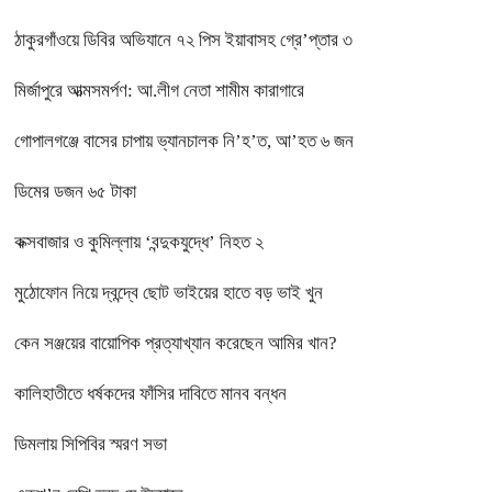
ঠাকুরগাঁওয়ে ডিবির অভিযানে ৭২ পিস ইয়াবাসহ গ্রে’প্তার ৩
মির্জাপুরে আত্মসমর্পণ: আ.লীগ নেতা শামীম কারাগারে
গোপালগঞ্জে বাসের চাপায় ভ্যানচালক নি’হ’ত, আ’হত ৬ জন
ডিমের ডজন ৬৫ টাকা
কক্সবাজার ও কুমিল্লায় ‘বন্দুকযুদ্ধে’ নিহত ২
মুঠোফোন নিয়ে দ্বন্দ্বে ছোট ভাইয়ের হাতে বড় ভাই খুন
কেন সঞ্জয়ের বায়োপিক প্রত্যাখ্যান করেছেন আমির খান?
কালিহাতীতে ধর্ষকদের ফাঁসির দাবিতে মানব বন্ধন
ডিমলায় সিপিবির স্মরণ সভা