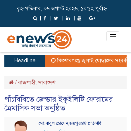
বৃহস্পতিবার, ০৬ অগাস্ট ২০২৬, ১০:১২ পূর্বাহ্ন
Toggle
navigat
Headline
কিশোরগঞ্জে জুলাই যোদ্ধাদের সংবর্ধনা, ব
/
রাজশাহী
সারাদেশ
,
পাঁচবিবিতে জেন্ডার ইকুইলিটি ফোরামের
ত্রৈমাসিক সভা অনুষ্ঠিত
মো.বাবুল হোসেন,জয়পুরহাট প্রতিনিধি