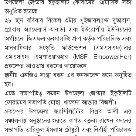
উপজেলা জেন্ডার ইকুইলিটি ফোরামের ত্রৈমাসিক সভা
অনুষ্ঠিত হয়েছে।
২৮ জুন রবিবার বিকেল ৩টায় সুইজারল্যান্ড দূতাবাস,
গ্লোবাল অ্যাফেয়ার্স কানাডা এবং ইউরোপীয় ইউনিয়নের
অর্থায়নে, জিএফএ কনসালটিং গ্রুপ কর্তৃক পরিচালিত এবং
মানবাধিকার সংস্কৃতি ফাউন্ডেশন (এমএসএফ)-এর
এমএসএফ এমপাওয়ারহার (MSF EmpowerHer)
প্রকল্পের আওতায় বন্ধনের আয়োজনে
স্থানীয় এনজিও সংস্থা বন্ধন এর কনফারেন্স রুমে অনুষ্ঠিত
হয়।
এতে সভাপতিত্ব করেন উপজেলা জেন্ডার ইকুইলিটি
ফোরামের সভাপতি মোছা. খালেদা আক্তার বিজলী।
প্রকল্পের উপজেলা ফ্যাসিলিটেটর বিপ্লব আলী এর
সঞ্চালনায় অনুষ্ঠানের শুরুতে স্বাগত বক্তব্য রাখেন বন্ধনের
সভাপতি তারিকুল ইসলাম চৌধুরী এবং নির্বাহী পরিচালক