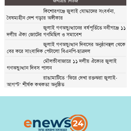
জনপ্রিয় নিউজ
কিশোরগঞ্জে জুলাই যোদ্ধাদের সংবর্ধনা,
বৈষম্যহীন দেশ গড়ার অঙ্গীকার
জুলাই গণঅভ্যুত্থানের বর্ষপূর্তিতে নবীগঞ্জে ১১
দলীয় ঐক্য জোটের গণমিছিল ও সমাবেশ
জুলাই গণঅভ্যুত্থান দিবসের অনুষ্ঠানস্থল থেকে
বের করে সাংবাদিক পেটালো বিএনপি-ছাত্রদল
মৌলভীবাজারে ১১ দলীয় ঐক্যের জুলাই
গণঅভ্যুত্থান দিবস পালন
রাঙামাটিতে ‘ফিরে দেখা রক্তঝরা জুলাই-
আগস্ট’ শীর্ষক কথকতা অনুষ্ঠিত
কুষ্টিয়ায় বর্ণাঢ্য আয়োজনে জুলাই
গণঅভ্যুত্থান দিবস উদযাপন
গোসাইরহাটে ই’য়াবাসহ মা’দক কারবারি
আটক