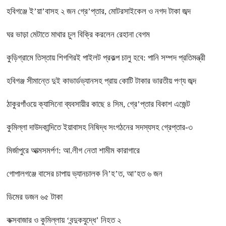
হবিগঞ্জে ই’য়া’বাসহ ২ জন গ্রে’প্তার, মোটরসাইকেল ও নগদ টাকা জব্দ
ঘর ভাড়া মেটাতে মাথার চুল বিক্রি করলেন রেহানা বেগম
কুড়িগ্রামে তিস্তায় শিগগিরই পাইলট প্রকল্প চালু হবে: পানি সম্পদ প্রতিমন্ত্রী
হবিগঞ্জ সীমান্তে দুই কাভার্ডভ্যানসহ প্রায় কোটি টাকার ভারতীয় পণ্য জব্দ
ঠাকুরগাঁওয়ে ক্যাসিনো ব্যবসায়ীর কাছে ৪ সিম, গ্রে’প্তার বিকাশ এজেন্ট
কুমিল্লা দাউদকান্দিতে ইয়াবাসহ নিষিদ্ধ সংগঠনের সদস্যসহ গ্রেপ্তার-৩
মির্জাপুরে আত্মসমর্পণ: আ.লীগ নেতা শামীম কারাগারে
গোপালগঞ্জে বাসের চাপায় ভ্যানচালক নি’হ’ত, আ’হত ৬ জন
ডিমের ডজন ৬৫ টাকা
কক্সবাজার ও কুমিল্লায় ‘বন্দুকযুদ্ধে’ নিহত ২