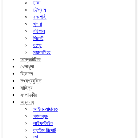
ঢাকা
চট্টগ্রাম
রাজশাহী
খুলনা
বরিশাল
সিলেট
রংপুর
ময়মনসিংহ
আন্তর্জাতিক
খেলাধুলা
বিনোদন
তথ্যপ্রযুক্তি
সাহিত্য
সম্পাদকীয়
অন্যান্য
আইন-আদালত
গণমাধ্যম
লাইফস্টাইল
ক্রাইম রিপোর্ট
ধর্ম