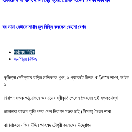
হবিগঞ্জে ই’য়া’বাসহ ২ জন গ্রে’প্তার, মোটরসাইকেল ও নগদ টাকা জব্দ
ঘর ভাড়া মেটাতে মাথার চুল বিক্রি করলেন রেহানা বেগম
সর্বশেষ নিউজ
জনপ্রিয় নিউজ
কুমিল্লা দেবিদ্বারে বাড়ির মালিককে খু/ন, ৯ প্যাকেটে মিলল খ’ণ্ডি’ত লা/শ, আটক
১
নিরাপদ সড়ক আন্দোলনে অবদানের স্বীকৃতি পেলেন ভৈরবের দুই সড়কযোদ্ধা
জাহানারা কাঞ্চন স্মৃতি পদক পেল নিরাপদ সড়ক চাই (নিসচা) ভৈরব শাখা
বানিয়াচংয়ে নজির উদ্দিন আহমদ চৌধুরী কলেজের উদ্বোধন