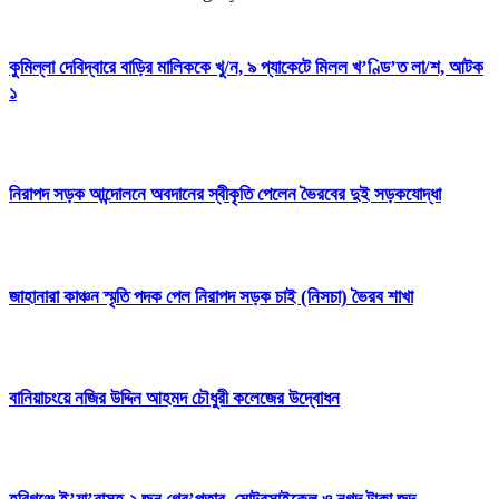
কুমিল্লা দেবিদ্বারে বাড়ির মালিককে খু/ন, ৯ প্যাকেটে মিলল খ’ণ্ডি’ত লা/শ, আটক
১
নিরাপদ সড়ক আন্দোলনে অবদানের স্বীকৃতি পেলেন ভৈরবের দুই সড়কযোদ্ধা
জাহানারা কাঞ্চন স্মৃতি পদক পেল নিরাপদ সড়ক চাই (নিসচা) ভৈরব শাখা
বানিয়াচংয়ে নজির উদ্দিন আহমদ চৌধুরী কলেজের উদ্বোধন