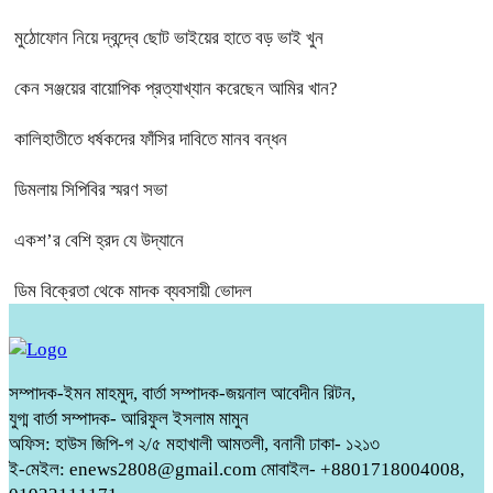
মুঠোফোন নিয়ে দ্বন্দ্বে ছোট ভাইয়ের হাতে বড় ভাই খুন
কেন সঞ্জয়ের বায়োপিক প্রত্যাখ্যান করেছেন আমির খান?
কালিহাতীতে ধর্ষকদের ফাঁসির দাবিতে মানব বন্ধন
ডিমলায় সিপিবির স্মরণ সভা
একশ’র বেশি হ্রদ যে উদ্যানে
ডিম বিক্রেতা থেকে মাদক ব্যবসায়ী ভোদল
সম্পাদক-ইমন মাহমুদ, বার্তা সম্পাদক-জয়নাল আবেদীন রিটন,
যুগ্ম বার্তা সম্পাদক- আরিফুল ইসলাম মামুন
অফিস: হাউস জিপি-গ ২/৫ মহাখালী আমতলী, বনানী ঢাকা- ১২১৩
ই-মেইল: enews2808@gmail.com মোবাইল- +8801718004008,