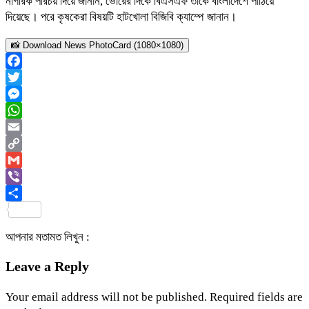
নাগরিক পরিচয় দিয়ে জানান, ভোরের দিকে বিএসএফ তাঁকে বাংলাদেশে পাঠিয়ে
দিয়েছে। পরে কৃষকেরা বিষয়টি হাটখোলা বিজিবি ক্যাম্পে জানান।
📸 Download News PhotoCard (1080×1080)
Facebook
Twitter
Messenger
WhatsApp
Email
Copy
Link
Gmail
Viber
Share
আপনার মতামত লিখুন :
Leave a Reply
Your email address will not be published.
Required fields are