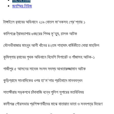
সর্বশেষ নিউজ
জনপ্রিয় নিউজ
টাঙ্গাইলে র‍্যাবের অভিযানে ২১৯ বোতল মা’দকসহ গ্রে’প্তার ১
কালিগঞ্জে ট্রাকচাপায় ৬বছরের শিশুর মৃ’ত্যু, চালক আটক
মৌলভীবাজার মাহবুব আলী খাঁনের ৪২তম শাহাদাৎ বার্ষিকীতে দোয়া মাহফিল
কুমিল্লায় র‍্যাবের পৃথক অভিযানে বিদেশি সিগারেট ও গাঁজাসহ আটক-১
গাজীপুর ৫ আসনের সাবেক সংসদ সদস্য আখতারুজ্জামান আটক
কুড়িগ্রামে সাংবাদিকের ওপর হা’ম’লার প্রতিবাদে মানববন্ধন
সাতক্ষীরায় সড়কপথে চাঁদাবাজি বন্ধে পুলিশ সুপারের মতবিনিময়
কালীগঞ্জ পৌরসভার প্রশিক্ষণার্থীদের মাঝে যাতায়াত ভাতা ও সনদপত্র বিতরণ