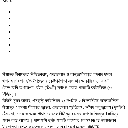
Share
সীমান্ত নিরাপত্তা নিশ্চিতকরণ, চোরাচালান ও আন্তঃসীমান্ত অপরাধ দমনে
খাগড়াছড়ির পানছড়ি উপজেলার কেষ্টমনিপাড়া এলাকায় অস্থায়ীভাবে একটি
টেম্পোরারি অপারেশন বেইস (টিওবি) স্থাপন করছে পানছড়ি ব্যাটালিয়ন (৩
বিজিবি)।
বিজিবি সূত্র জানায়, পানছড়ি ব্যাটালিয়ন ২১ দশমিক ৮ কিলোমিটার আন্তর্জাতিক
সীমান্ত এলাকায় সীমান্ত প্রহরা, চোরাচালান প্রতিরোধ, অবৈধ অনুপ্রবেশ (পুশইন)
ঠেকানো, মাদক ও অস্ত্র পাচার রোধসহ বিভিন্ন ধরনের অপরাধ নিয়ন্ত্রণে দায়িত্ব
পালন করে আসছে। পাশাপাশি দুর্গম পাহাড়ি অঞ্চলের জনসাধারণের জানমালের
নিরাপত্তা নিশ্চিত করতেও গুরুত্বপূর্ণ ভূমিকা রেখে চলেছে বাহিনীটি।