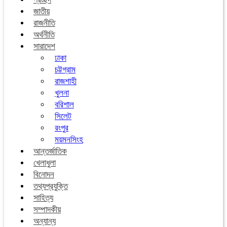
জাতীয়
রাজনীতি
অর্থনীতি
সারাদেশ
ঢাকা
চট্টগ্রাম
রাজশাহী
খুলনা
বরিশাল
সিলেট
রংপুর
ময়মনসিংহ
আন্তর্জাতিক
খেলাধুলা
বিনোদন
তথ্যপ্রযুক্তি
সাহিত্য
সম্পাদকীয়
অন্যান্য