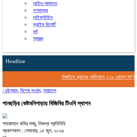
আইন-আদালত
গণমাধ্যম
লাইফস্টাইল
ক্রাইম রিপোর্ট
ধর্ম
স্বাস্থ্য
Headline
টাঙ্গাইলে র‍্যাবের অভিযানে ২১৯ বোতল মা’দকসহ
/
চট্টগ্রাম
,
বিশেষ সংবাদ
,
সারাদেশ
পানছড়ির কেষ্টমনিপাড়ায় বিজিবির টিওবি স্থাপন
শাহজাহান কবির সাজু, নিজস্ব প্রতিনিধি
প্রকাশকাল : সোমবার, ১৫ জুন, ২০২৬