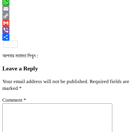
Messenger
WhatsApp
Email
Copy
Link
Gmail
Viber
Share
আপনার মতামত লিখুন :
Leave a Reply
Your email address will not be published.
Required fields are
marked
*
Comment
*