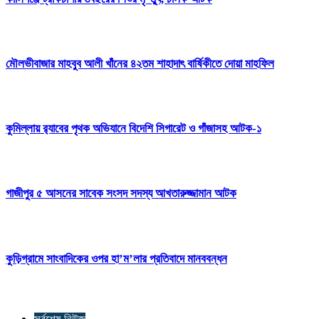
মৌলভীবাজার মাহবুব আলী খাঁনের ৪২তম শাহাদাৎ বার্ষিকীতে দোয়া মাহফিল
কুমিল্লায় র‍্যাবের পৃথক অভিযানে বিদেশি সিগারেট ও গাঁজাসহ আটক-১
গাজীপুর ৫ আসনের সাবেক সংসদ সদস্য আখতারুজ্জামান আটক
কুড়িগ্রামে সাংবাদিকের ওপর হা’ম’লার প্রতিবাদে মানববন্ধন