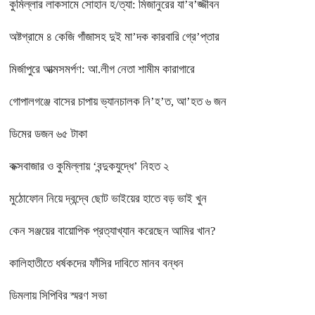
কুমিল্লার লাকসামে সোহান হ/ত্যা: মিজানুরের যা’ব’জ্জীবন
অষ্টগ্রামে ৪ কেজি গাঁজাসহ দুই মা’দক কারবারি গ্রে’প্তার
মির্জাপুরে আত্মসমর্পণ: আ.লীগ নেতা শামীম কারাগারে
গোপালগঞ্জে বাসের চাপায় ভ্যানচালক নি’হ’ত, আ’হত ৬ জন
ডিমের ডজন ৬৫ টাকা
কক্সবাজার ও কুমিল্লায় ‘বন্দুকযুদ্ধে’ নিহত ২
মুঠোফোন নিয়ে দ্বন্দ্বে ছোট ভাইয়ের হাতে বড় ভাই খুন
কেন সঞ্জয়ের বায়োপিক প্রত্যাখ্যান করেছেন আমির খান?
কালিহাতীতে ধর্ষকদের ফাঁসির দাবিতে মানব বন্ধন
ডিমলায় সিপিবির স্মরণ সভা