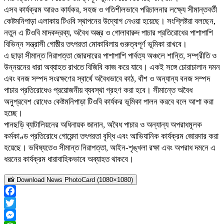
এসব কার্যক্রম আরও কার্যকর, সহজ ও গতিশীলভাবে পরিচালনার লক্ষ্যে সীমান্তবর্তী
কেষ্টমনিপাড়া এলাকায় টিওবি স্থাপনের উদ্যোগ নেওয়া হয়েছে। সংশ্লিষ্টরা বলছেন,
নতুন এ টিওবি মাদকদ্রব্য, অবৈধ অস্ত্র ও গোলাবারুদ পাচার প্রতিরোধের পাশাপাশি
বিভিন্ন সন্ত্রাসী গোষ্ঠীর তৎপরতা মোকাবিলায় গুরুত্বপূর্ণ ভূমিকা রাখবে।
এ ছাড়া সীমান্ত নিরাপত্তা জোরদারের পাশাপাশি পার্বত্য অঞ্চলে শান্তি, সম্প্রীতি ও
উন্নয়নের ধারা অব্যাহত রাখতে বিজিবি কাজ করে যাবে। একই সঙ্গে চোরাচালান দমন
এবং বনজ সম্পদ সংরক্ষণের স্বার্থে অবৈধভাবে কাঠ, বাঁশ ও অন্যান্য বনজ সম্পদ
পাচার প্রতিরোধেও প্রয়োজনীয় ব্যবস্থা গ্রহণ করা হবে। সীমান্তে অবৈধ
অনুপ্রবেশ রোধেও কেষ্টমনিপাড়া টিওবি কার্যকর ভূমিকা পালন করবে বলে আশা করা
হচ্ছে।
পানছড়ি ব্যাটালিয়নের অধিনায়ক জানান, অবৈধ পাচার ও অন্যান্য অপরাধমূলক
কর্মকাণ্ড প্রতিরোধে গোয়েন্দা তৎপরতা বৃদ্ধি এবং আভিযানিক কার্যক্রম জোরদার করা
হয়েছে। ভবিষ্যতেও সীমান্ত নিরাপত্তা, আইন-শৃঙ্খলা রক্ষা এবং অপরাধ দমনে এ
ধরনের কার্যক্রম ধারাবাহিকভাবে অব্যাহত থাকবে।
📸 Download News PhotoCard (1080×1080)
Facebook
Twitter