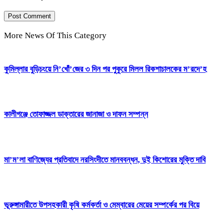
More News Of This Category
কুমিল্লার বুড়িচংয়ে নি’খোঁ’জের ৩ দিন পর পুকুরে মিলল রিকশাচালকের ম’রদে’হ
কালীগঞ্জে তোফাজ্জল ডাক্তারের জানাজা ও দাফন সম্পন্ন
মা’ম’লা বাণিজ্যের প্রতিবাদে নরসিংদীতে মানববন্ধন, দুই কিশোরের মুক্তি দাবি
ভূরুঙ্গামারীতে উপসহকারী কৃষি কর্মকর্তা ও মেম্বারের মেয়ের সম্পর্কের পর বিয়ে