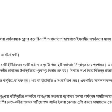
া কার্যক্রমকে কেন্দ্র করে বিএনপি ও বাংলাদেশ জামায়াতে ইসলামীর সমর্থকদের মধ্যে স
লে এ ঘটনা ঘটে।
১১টি ইউনিয়নের ৫৩টি স্থানে অস্থায়ী পশুর হাট বসানোর সিদ্ধান্ত নেয় প্রশাসন। এ লক্
 তাসনীম জাহানের উপস্থিতিতে প্রকাশ্য নিলাম শুরু হয়। নিলামে অংশ নিতে বিভিন্ন র
মে বাগ্‌বিতণ্ডা শুরু হয়। পরে তা হাতাহাতি ও সংঘর্ষে রূপ নেয়। একপর্যায়ে সম্মেলন
নশৃঙ্খলা পরিস্থিতির অবনতির আশঙ্কায় উপজেলা প্রশাসন ইজারা কার্যক্রম সাময়িকভাব
নপির নেতা-কর্মীরা প্রভাব খাটিয়ে পশুর হাটের ইজারা নেওয়ার চেষ্টা করলে জামায়াত