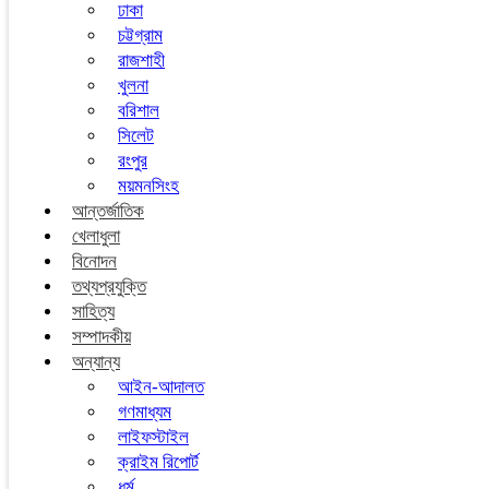
ঢাকা
চট্টগ্রাম
রাজশাহী
খুলনা
বরিশাল
সিলেট
রংপুর
ময়মনসিংহ
আন্তর্জাতিক
খেলাধুলা
বিনোদন
তথ্যপ্রযুক্তি
সাহিত্য
সম্পাদকীয়
অন্যান্য
আইন-আদালত
গণমাধ্যম
লাইফস্টাইল
ক্রাইম রিপোর্ট
ধর্ম