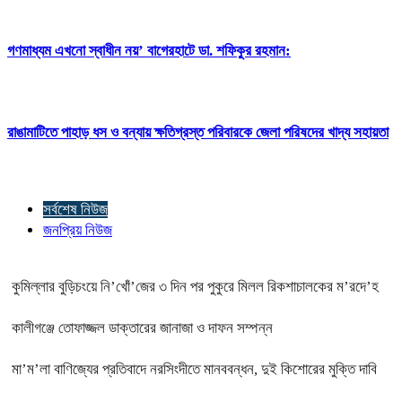
গণমাধ্যম এখনো স্বাধীন নয়’ বাগেরহাটে ডা. শফিকুর রহমান:
রাঙামাটিতে পাহাড় ধস ও বন্যায় ক্ষতিগ্রস্ত পরিবারকে জেলা পরিষদের খাদ্য সহায়তা
সর্বশেষ নিউজ
জনপ্রিয় নিউজ
কুমিল্লার বুড়িচংয়ে নি’খোঁ’জের ৩ দিন পর পুকুরে মিলল রিকশাচালকের ম’রদে’হ
কালীগঞ্জে তোফাজ্জল ডাক্তারের জানাজা ও দাফন সম্পন্ন
মা’ম’লা বাণিজ্যের প্রতিবাদে নরসিংদীতে মানববন্ধন, দুই কিশোরের মুক্তি দাবি