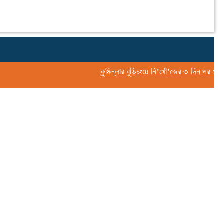
কুমিল্লার বুড়িচংয়ে নি’খোঁ’জের ৩ দিন পর পুকুর