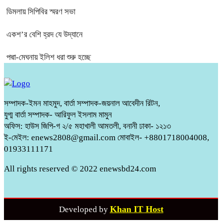
ডিমলায় সিপিবির স্মরণ সভা
একশ’র বেশি হ্রদ যে উদ্যানে
পদ্মা-মেঘনায় ইলিশ ধরা শুরু হচ্ছে
সম্পাদক-ইমন মাহমুদ, বার্তা সম্পাদক-জয়নাল আবেদীন রিটন,
যুগ্ম বার্তা সম্পাদক- আরিফুল ইসলাম মামুন
অফিস: হাউস জিপি-গ ২/৫ মহাখালী আমতলী, বনানী ঢাকা- ১২১৩
ই-মেইল: enews2808@gmail.com মোবাইল- +8801718004008,
01933111171
All rights reserved © 2022 enewsbd24.com
Khan IT Host
Developed by