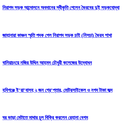
নিরাপদ সড়ক আন্দোলনে অবদানের স্বীকৃতি পেলেন ভৈরবের দুই সড়কযোদ্ধা
জাহানারা কাঞ্চন স্মৃতি পদক পেল নিরাপদ সড়ক চাই (নিসচা) ভৈরব শাখা
বানিয়াচংয়ে নজির উদ্দিন আহমদ চৌধুরী কলেজের উদ্বোধন
হবিগঞ্জে ই’য়া’বাসহ ২ জন গ্রে’প্তার, মোটরসাইকেল ও নগদ টাকা জব্দ
ঘর ভাড়া মেটাতে মাথার চুল বিক্রি করলেন রেহানা বেগম