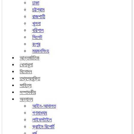
ঢাকা
চট্টগ্রাম
রাজশাহী
খুলনা
বরিশাল
সিলেট
রংপুর
ময়মনসিংহ
আন্তর্জাতিক
খেলাধুলা
বিনোদন
তথ্যপ্রযুক্তি
সাহিত্য
সম্পাদকীয়
অন্যান্য
আইন-আদালত
গণমাধ্যম
লাইফস্টাইল
ক্রাইম রিপোর্ট
ধর্ম