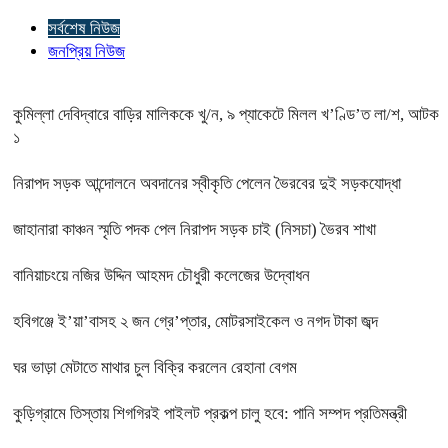
সর্বশেষ নিউজ
জনপ্রিয় নিউজ
কুমিল্লা দেবিদ্বারে বাড়ির মালিককে খু/ন, ৯ প্যাকেটে মিলল খ’ণ্ডি’ত লা/শ, আটক
১
নিরাপদ সড়ক আন্দোলনে অবদানের স্বীকৃতি পেলেন ভৈরবের দুই সড়কযোদ্ধা
জাহানারা কাঞ্চন স্মৃতি পদক পেল নিরাপদ সড়ক চাই (নিসচা) ভৈরব শাখা
বানিয়াচংয়ে নজির উদ্দিন আহমদ চৌধুরী কলেজের উদ্বোধন
হবিগঞ্জে ই’য়া’বাসহ ২ জন গ্রে’প্তার, মোটরসাইকেল ও নগদ টাকা জব্দ
ঘর ভাড়া মেটাতে মাথার চুল বিক্রি করলেন রেহানা বেগম
কুড়িগ্রামে তিস্তায় শিগগিরই পাইলট প্রকল্প চালু হবে: পানি সম্পদ প্রতিমন্ত্রী