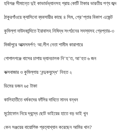
হবিগঞ্জ সীমান্তে দুই কাভার্ডভ্যানসহ প্রায় কোটি টাকার ভারতীয় পণ্য জব্দ
ঠাকুরগাঁওয়ে ক্যাসিনো ব্যবসায়ীর কাছে ৪ সিম, গ্রে’প্তার বিকাশ এজেন্ট
কুমিল্লা দাউদকান্দিতে ইয়াবাসহ নিষিদ্ধ সংগঠনের সদস্যসহ গ্রেপ্তার-৩
মির্জাপুরে আত্মসমর্পণ: আ.লীগ নেতা শামীম কারাগারে
গোপালগঞ্জে বাসের চাপায় ভ্যানচালক নি’হ’ত, আ’হত ৬ জন
কক্সবাজার ও কুমিল্লায় ‘বন্দুকযুদ্ধে’ নিহত ২
ডিমের ডজন ৬৫ টাকা
কালিহাতীতে ধর্ষকদের ফাঁসির দাবিতে মানব বন্ধন
মুঠোফোন নিয়ে দ্বন্দ্বে ছোট ভাইয়ের হাতে বড় ভাই খুন
কেন সঞ্জয়ের বায়োপিক প্রত্যাখ্যান করেছেন আমির খান?