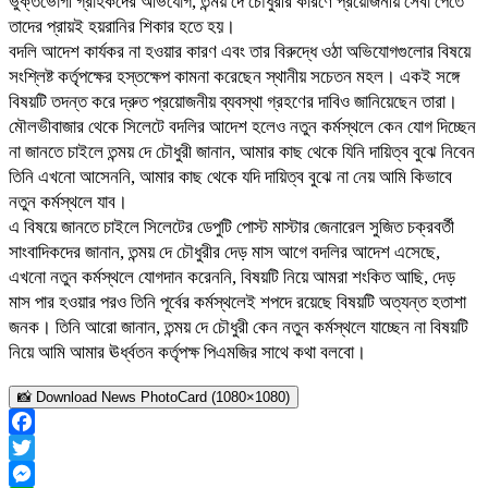
ভুক্তভোগী গ্রাহকদের অভিযোগ, তন্ময় দে চৌধুরীর কারণে প্রয়োজনীয় সেবা পেতে
তাদের প্রায়ই হয়রানির শিকার হতে হয়।
বদলি আদেশ কার্যকর না হওয়ার কারণ এবং তার বিরুদ্ধে ওঠা অভিযোগগুলোর বিষয়ে
সংশ্লিষ্ট কর্তৃপক্ষের হস্তক্ষেপ কামনা করেছেন স্থানীয় সচেতন মহল। একই সঙ্গে
বিষয়টি তদন্ত করে দ্রুত প্রয়োজনীয় ব্যবস্থা গ্রহণের দাবিও জানিয়েছেন তারা।
মৌলভীবাজার থেকে সিলেটে বদলির আদেশ হলেও নতুন কর্মস্থলে কেন যোগ দিচ্ছেন
না জানতে চাইলে তন্ময় দে চৌধুরী জানান, আমার কাছ থেকে যিনি দায়িত্ব বুঝে নিবেন
তিনি এখনো আসেননি, আমার কাছ থেকে যদি দায়িত্ব বুঝে না নেয় আমি কিভাবে
নতুন কর্মস্থলে যাব।
এ বিষয়ে জানতে চাইলে সিলেটের ডেপুটি পোস্ট মাস্টার জেনারেল সুজিত চক্রবর্তী
সাংবাদিকদের জানান, তন্ময় দে চৌধুরীর দেড় মাস আগে বদলির আদেশ এসেছে,
এখনো নতুন কর্মস্থলে যোগদান করেননি, বিষয়টি নিয়ে আমরা শংকিত আছি, দেড়
মাস পার হওয়ার পরও তিনি পূর্বের কর্মস্থলেই শপদে রয়েছে বিষয়টি অত্যন্ত হতাশা
জনক। তিনি আরো জানান, তন্ময় দে চৌধুরী কেন নতুন কর্মস্থলে যাচ্ছেন না বিষয়টি
নিয়ে আমি আমার ঊর্ধ্বতন কর্তৃপক্ষ পিএমজির সাথে কথা বলবো।
📸 Download News PhotoCard (1080×1080)
Facebook
Twitter