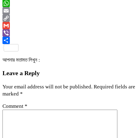
Messenger
WhatsApp
Email
Copy
Link
Gmail
Viber
Share
আপনার মতামত লিখুন :
Leave a Reply
Your email address will not be published.
Required fields are
marked
*
Comment
*