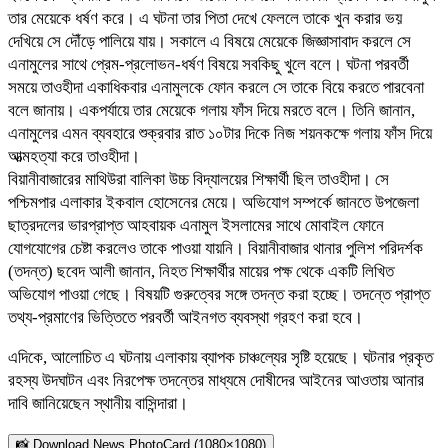
তার মেয়েকে ধর্ষণ করে। এ ঘটনা তার পিতা দেখে ফেললে তাকে খুন করার ভয়
দেখিয়ে সে দৌঁড়ে পালিয়ে যায়। সকালে এ বিষয়ে মেয়েকে জিজ্ঞাসাবাদ করলে সে
এনামুলের সাথে প্রেম-প্রলোভন-ধর্ষণ বিষয়ে সবকিছু খুলে বলে। ঘটনা পরবর্তী
সময়ে তাওহীদা একাধিকবার এনামুলকে ফোন করলে সে তাকে বিয়ে করতে পারবেনা
বলে জানায়। একপর্যায়ে তার মেয়েকে গলায় ফাঁস দিয়ে মরতে বলে। তিনি জানান,
এনামুলের এমন ব্যবহারে শুক্রবার রাত ১০টার দিকে নিজ শয়নকক্ষে গলায় ফাঁস দিয়ে
আত্মহত্যা করে তাওহীদা।
বিয়ানীবাজারের মাথিউরা বালিকা উচ্চ বিদ্যালয়ের শিক্ষার্থী ছিল তাওহীদা। সে
পশ্চিমপার এলাকার ইকবাল হোসেনের মেয়ে। অভিযোগ সম্পর্কে জানতে উপজেলা
ছাত্রদলের ভারপ্রাপ্ত আহবায়ক এনামুল ইসলামের সাথে মোবাইল ফোনে
যোগযোগের চেষ্টা করলেও তাকে পাওয়া যায়নি। বিয়ানীবাজার থানার পুলিশ পরিদর্শক
(তদন্ত) ছবেদ আলী জানান, নিহত শিক্ষার্থীর মায়ের পক্ষ থেকে একটি লিখিত
অভিযোগ পাওয়া গেছে। বিষয়টি গুরুত্বের সঙ্গে তদন্ত করা হচ্ছে। তদন্তে প্রাপ্ত
তথ্য-প্রমাণের ভিত্তিতে পরবর্তী আইনগত ব্যবস্থা গ্রহণ করা হবে।
এদিকে, আলোচিত এ ঘটনায় এলাকায় ব্যাপক চাঞ্চল্যের সৃষ্টি হয়েছে। ঘটনার প্রকৃত
রহস্য উদঘাটন এবং নিরপেক্ষ তদন্তের মাধ্যমে দোষীদের আইনের আওতায় আনার
দাবি জানিয়েছেন স্থানীয় বাসিন্দারা।
📸 Download News PhotoCard (1080×1080)