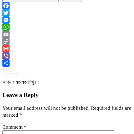
Facebook
Twitter
Messenger
WhatsApp
Email
Copy
Link
Gmail
Viber
Share
আপনার মতামত লিখুন :
Leave a Reply
Your email address will not be published.
Required fields are
marked
*
Comment
*