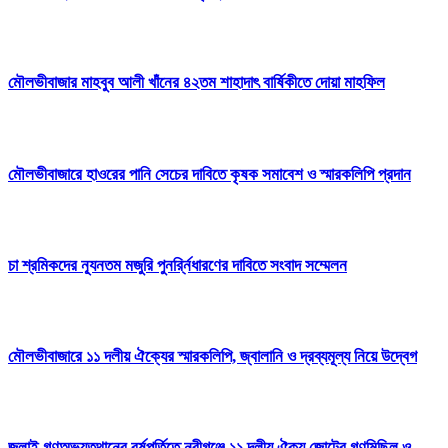
মৌলভীবাজার মাহবুব আলী খাঁনের ৪২তম শাহাদাৎ বার্ষিকীতে দোয়া মাহফিল
মৌলভীবাজারে হাওরের পানি সেচের দাবিতে কৃষক সমাবেশ ও স্মারকলিপি প্রদান
চা শ্রমিকদের ন্যূনতম মজুরি পুনর্র্নিধারণের দাবিতে সংবাদ সম্মেলন
মৌলভীবাজারে ১১ দলীয় ঐক্যের স্মারকলিপি, জ্বালানি ও দ্রব্যমূল্য নিয়ে উদ্বেগ
জুলাই গণঅভ্যুত্থানের বর্ষপূর্তিতে নবীগঞ্জে ১১ দলীয় ঐক্য জোটের গণমিছিল ও