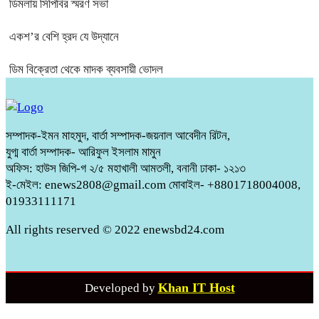
ডিমলায় সিপিবির স্মরণ সভা
একশ’র বেশি হ্রদ যে উদ্যানে
ডিম বিক্রেতা থেকে মাদক ব্যবসায়ী ভোদল
সম্পাদক-ইমন মাহমুদ, বার্তা সম্পাদক-জয়নাল আবেদীন রিটন,
যুগ্ম বার্তা সম্পাদক- আরিফুল ইসলাম মামুন
অফিস: হাউস জিপি-গ ২/৫ মহাখালী আমতলী, বনানী ঢাকা- ১২১৩
ই-মেইল: enews2808@gmail.com মোবাইল- +8801718004008,
01933111171
All rights reserved © 2022 enewsbd24.com
Khan IT Host
Developed by