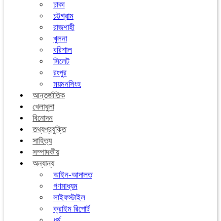
ঢাকা
চট্টগ্রাম
রাজশাহী
খুলনা
বরিশাল
সিলেট
রংপুর
ময়মনসিংহ
আন্তর্জাতিক
খেলাধুলা
বিনোদন
তথ্যপ্রযুক্তি
সাহিত্য
সম্পাদকীয়
অন্যান্য
আইন-আদালত
গণমাধ্যম
লাইফস্টাইল
ক্রাইম রিপোর্ট
ধর্ম