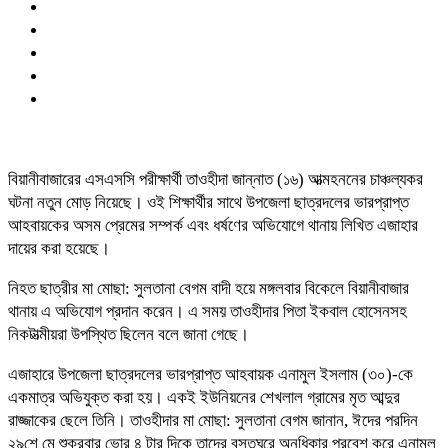
বিয়ানীবাজারের এসএসসি পরীক্ষার্থী তাওহীদা জান্নাত (১৬) আত্মহননের চাঞ্চল্যকর
ঘটনা নতুন মোড় নিয়েছে। ওই শিক্ষার্থীর সাথে উপজেলা ছাত্রদলের ভারপ্রাপ্ত
আহবায়কের অসম প্রেমের সম্পর্ক এবং ধর্ষণের অভিযোগে থানায় লিখিত এজাহার
দায়ের করা হয়েছে।
নিহত ছাত্রীর মা মোছা: সুলতানা বেগম বাদী হয়ে মঙ্গলবার বিকেলে বিয়ানীবাজার
থানায় এ অভিযোগ প্রদান করেন। এ সময় তাওহীদার পিতা ইকবাল হোসেনসহ
নিকটাত্মীয়রা উপস্থিত ছিলেন বলে জানা গেছে।
এজাহারে উপজেলা ছাত্রদলের ভারপ্রাপ্ত আহবায়ক এনামুল ইসলাম (৩০)-কে
একমাত্র অভিযুক্ত করা হয়। একই ইউনিয়নের শেখলাল গ্রামের মৃত আব্দুর
রাজ্জাকের ছেলে তিনি। তাওহীদার মা মোছা: সুলতানা বেগম জানান, ঈদের পরদিন
২৯শে মে শুক্রবার ভোর ৪ টার দিকে তাদের বসতঘরে অনধিকার প্রবেশ করে এনামুল