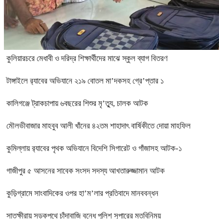
কুলিয়ারচরে মেধাবী ও দরিদ্র শিক্ষার্থীদের মাঝে স্কুল ব্যাগ বিতরণ
টাঙ্গাইলে র‍্যাবের অভিযানে ২১৯ বোতল মা’দকসহ গ্রে’প্তার ১
কালিগঞ্জে ট্রাকচাপায় ৬বছরের শিশুর মৃ’ত্যু, চালক আটক
মৌলভীবাজার মাহবুব আলী খাঁনের ৪২তম শাহাদাৎ বার্ষিকীতে দোয়া মাহফিল
কুমিল্লায় র‍্যাবের পৃথক অভিযানে বিদেশি সিগারেট ও গাঁজাসহ আটক-১
গাজীপুর ৫ আসনের সাবেক সংসদ সদস্য আখতারুজ্জামান আটক
কুড়িগ্রামে সাংবাদিকের ওপর হা’ম’লার প্রতিবাদে মানববন্ধন
সাতক্ষীরায় সড়কপথে চাঁদাবাজি বন্ধে পুলিশ সুপারের মতবিনিময়