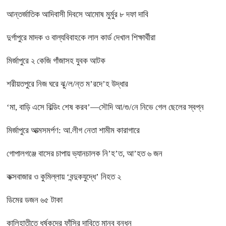
আন্তর্জাতিক আদিবাসী দিবসে আমোষ মুর্মুর ৮ দফা দাবি
দুর্গাপুরে মাদক ও বাল্যবিবাহকে লাল কার্ড দেখাল শিক্ষার্থীরা
মির্জাপুরে ২ কেজি গাঁজাসহ যুবক আটক
শরীয়তপুরে নিজ ঘরে ঝু/ল/ন্ত ম’রদে’হ উদ্ধার
‘মা, বাড়ি এসে বিল্ডিং শেষ করব’—সৌদি আ/গু/নে নিভে গেল ছেলের স্বপ্ন
মির্জাপুরে আত্মসমর্পণ: আ.লীগ নেতা শামীম কারাগারে
গোপালগঞ্জে বাসের চাপায় ভ্যানচালক নি’হ’ত, আ’হত ৬ জন
কক্সবাজার ও কুমিল্লায় ‘বন্দুকযুদ্ধে’ নিহত ২
ডিমের ডজন ৬৫ টাকা
কালিহাতীতে ধর্ষকদের ফাঁসির দাবিতে মানব বন্ধন