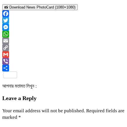
📸 Download News PhotoCard (1080×1080)
Facebook
Twitter
Messenger
WhatsApp
Email
Copy
Link
Gmail
Viber
Share
আপনার মতামত লিখুন :
Leave a Reply
Your email address will not be published.
Required fields are
marked
*