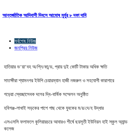
আন্তর্জাতিক আদিবাসী দিবসে আমোষ মুর্মুর ৮ দফা দাবি
সর্বশেষ নিউজ
জনপ্রিয় নিউজ
হাতিয়ার ভ’য়া’বহ অ/গ্নি/কা/ন্ড, প্রায় দুই কোটি টাকার অধিক ক্ষতি
সাতক্ষীরা শ্যামনগর ইউপি চেয়ারম্যান হাজী নজরুল ও সহযোগী কারাগারে
গড়েয়া স্বেচ্ছাসেবক দলের দ্বি-বার্ষিক সম্মেলন অনুষ্ঠিত
হবিগঞ্জ-লাখাই সড়কের পাশে গাছ থেকে যুবকের ম/র/দে/হ উদ্ধার
এসএসসি ফলাফলে কুলিয়ারচরে আবারও শীর্ষে ছয়সূতী ইউনিয়ন হাই স্কুল অ্যান্ড
কলেজ