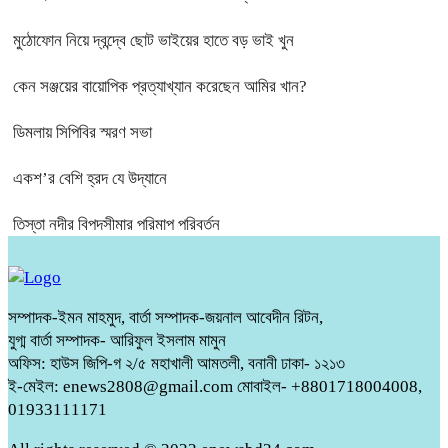
মুঠোফোন নিয়ে দ্বন্দ্বে ছোট ভাইয়ের হাতে বড় ভাই খুন
কেন সঞ্জয়ের বায়োপিক প্রত্যাখ্যান করেছেন আমির খান?
ডিমলায় সিপিবির স্মরণ সভা
একশ’র বেশি হ্রদ যে উদ্যানে
তিস্তা নদীর বিপদসীমার পরিমাপ পরিবর্তন
সম্পাদক-ইমন মাহমুদ, বার্তা সম্পাদক-জয়নাল আবেদীন রিটন,
যুগ্ম বার্তা সম্পাদক- আরিফুল ইসলাম মামুন
অফিস: হাউস জিপি-গ ২/৫ মহাখালী আমতলী, বনানী ঢাকা- ১২১৩
ই-মেইল: enews2808@gmail.com মোবাইল- +8801718004008,
01933111171