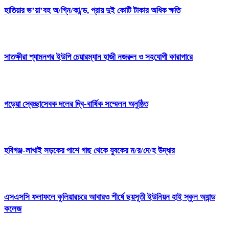
হাতিয়ার ভ’য়া’বহ অ/গ্নি/কা/ন্ড, প্রায় দুই কোটি টাকার অধিক ক্ষতি
সাতক্ষীরা শ্যামনগর ইউপি চেয়ারম্যান হাজী নজরুল ও সহযোগী কারাগারে
গড়েয়া স্বেচ্ছাসেবক দলের দ্বি-বার্ষিক সম্মেলন অনুষ্ঠিত
হবিগঞ্জ-লাখাই সড়কের পাশে গাছ থেকে যুবকের ম/র/দে/হ উদ্ধার
এসএসসি ফলাফলে কুলিয়ারচরে আবারও শীর্ষে ছয়সূতী ইউনিয়ন হাই স্কুল অ্যান্ড
কলেজ