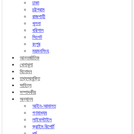
ঢাকা
চট্টগ্রাম
রাজশাহী
খুলনা
বরিশাল
সিলেট
রংপুর
ময়মনসিংহ
আন্তর্জাতিক
খেলাধুলা
বিনোদন
তথ্যপ্রযুক্তি
সাহিত্য
সম্পাদকীয়
অন্যান্য
আইন-আদালত
গণমাধ্যম
লাইফস্টাইল
ক্রাইম রিপোর্ট
ধর্ম