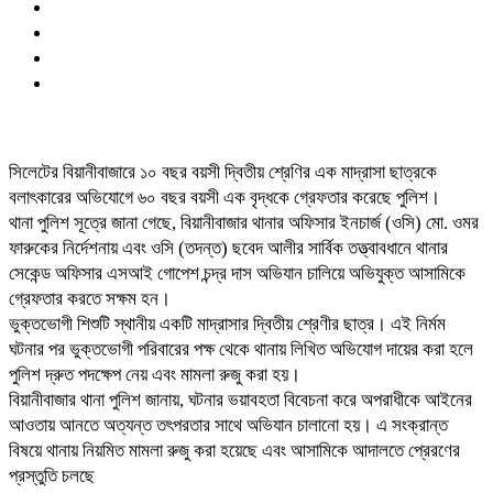
সিলেটের বিয়ানীবাজারে ১০ বছর বয়সী দ্বিতীয় শ্রেণির এক মাদ্রাসা ছাত্রকে
বলাৎকারের অভিযোগে ৬০ বছর বয়সী এক বৃদ্ধকে গ্রেফতার করেছে পুলিশ।
​থানা পুলিশ সূত্রে জানা গেছে, বিয়ানীবাজার থানার অফিসার ইনচার্জ (ওসি) মো. ওমর
ফারুকের নির্দেশনায় এবং ওসি (তদন্ত) ছবেদ আলীর সার্বিক তত্ত্বাবধানে থানার
সেকেন্ড অফিসার এসআই গোপেশ চন্দ্র দাস অভিযান চালিয়ে অভিযুক্ত আসামিকে
গ্রেফতার করতে সক্ষম হন।
​ভুক্তভোগী শিশুটি স্থানীয় একটি মাদ্রাসার দ্বিতীয় শ্রেণীর ছাত্র। এই নির্মম
ঘটনার পর ভুক্তভোগী পরিবারের পক্ষ থেকে থানায় লিখিত অভিযোগ দায়ের করা হলে
পুলিশ দ্রুত পদক্ষেপ নেয় এবং মামলা রুজু করা হয়।
​বিয়ানীবাজার থানা পুলিশ জানায়, ঘটনার ভয়াবহতা বিবেচনা করে অপরাধীকে আইনের
আওতায় আনতে অত্যন্ত তৎপরতার সাথে অভিযান চালানো হয়। এ সংক্রান্ত
বিষয়ে থানায় নিয়মিত মামলা রুজু করা হয়েছে এবং আসামিকে আদালতে প্রেরণের
প্রস্তুতি চলছে