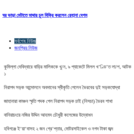
ঘর ভাড়া মেটাতে মাথার চুল বিক্রি করলেন রেহানা বেগম
সর্বশেষ নিউজ
জনপ্রিয় নিউজ
কুমিল্লা দেবিদ্বারে বাড়ির মালিককে খু/ন, ৯ প্যাকেটে মিলল খ’ণ্ডি’ত লা/শ, আটক
১
নিরাপদ সড়ক আন্দোলনে অবদানের স্বীকৃতি পেলেন ভৈরবের দুই সড়কযোদ্ধা
জাহানারা কাঞ্চন স্মৃতি পদক পেল নিরাপদ সড়ক চাই (নিসচা) ভৈরব শাখা
বানিয়াচংয়ে নজির উদ্দিন আহমদ চৌধুরী কলেজের উদ্বোধন
হবিগঞ্জে ই’য়া’বাসহ ২ জন গ্রে’প্তার, মোটরসাইকেল ও নগদ টাকা জব্দ