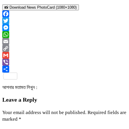
📸 Download News PhotoCard (1080×1080)
Facebook
Twitter
Messenger
WhatsApp
Email
Copy
Link
Gmail
Viber
Share
আপনার মতামত লিখুন :
Leave a Reply
Your email address will not be published.
Required fields are
marked
*