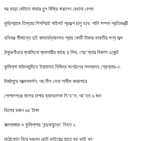
ঘর ভাড়া মেটাতে মাথার চুল বিক্রি করলেন রেহানা বেগম
কুড়িগ্রামে তিস্তায় শিগগিরই পাইলট প্রকল্প চালু হবে: পানি সম্পদ প্রতিমন্ত্রী
হবিগঞ্জ সীমান্তে দুই কাভার্ডভ্যানসহ প্রায় কোটি টাকার ভারতীয় পণ্য জব্দ
ঠাকুরগাঁওয়ে ক্যাসিনো ব্যবসায়ীর কাছে ৪ সিম, গ্রে’প্তার বিকাশ এজেন্ট
কুমিল্লা দাউদকান্দিতে ইয়াবাসহ নিষিদ্ধ সংগঠনের সদস্যসহ গ্রেপ্তার-৩
মির্জাপুরে আত্মসমর্পণ: আ.লীগ নেতা শামীম কারাগারে
গোপালগঞ্জে বাসের চাপায় ভ্যানচালক নি’হ’ত, আ’হত ৬ জন
ডিমের ডজন ৬৫ টাকা
কক্সবাজার ও কুমিল্লায় ‘বন্দুকযুদ্ধে’ নিহত ২
মুঠোফোন নিয়ে দ্বন্দ্বে ছোট ভাইয়ের হাতে বড় ভাই খুন