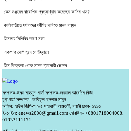
কেন সঞ্জয়ের বায়োপিক প্রত্যাখ্যান করেছেন আমির খান?
কালিহাতীতে ধর্ষকদের ফাঁসির দাবিতে মানব বন্ধন
ডিমলায় সিপিবির স্মরণ সভা
একশ’র বেশি হ্রদ যে উদ্যানে
ডিম বিক্রেতা থেকে মাদক ব্যবসায়ী ভোদল
সম্পাদক-ইমন মাহমুদ, বার্তা সম্পাদক-জয়নাল আবেদীন রিটন,
যুগ্ম বার্তা সম্পাদক- আরিফুল ইসলাম মামুন
অফিস: হাউস জিপি-গ ২/৫ মহাখালী আমতলী, বনানী ঢাকা- ১২১৩
ই-মেইল: enews2808@gmail.com মোবাইল- +8801718004008,
01933111171