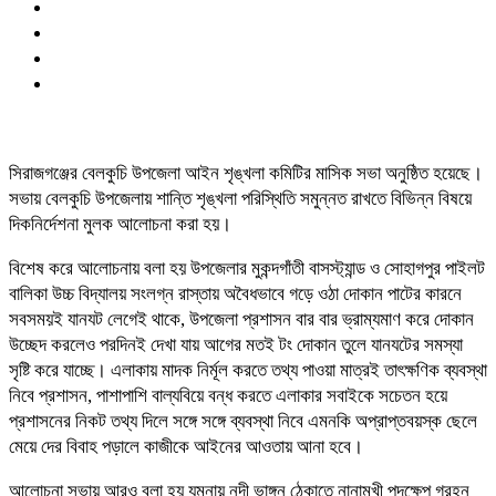
সিরাজগঞ্জের বেলকুচি উপজেলা আইন শৃঙ্খলা কমিটির মাসিক সভা অনুষ্ঠিত হয়েছে।
সভায় বেলকুচি উপজেলায় শান্তি শৃঙ্খলা পরিস্থিতি সমুন্নত রাখতে বিভিন্ন বিষয়ে
দিকনির্দেশনা মুলক আলোচনা করা হয়।
বিশেষ করে আলোচনায় বলা হয় উপজেলার মুকন্দগাঁতী বাসস্ট্যান্ড ও সোহাগপুর পাইলট
বালিকা উচ্চ বিদ্যালয় সংলগ্ন রাস্তায় অবৈধভাবে গড়ে ওঠা দোকান পাটের কারনে
সবসময়ই যানযট লেগেই থাকে, উপজেলা প্রশাসন বার বার ভ্রাম্যমাণ করে দোকান
উচ্ছেদ করলেও পরদিনই দেখা যায় আগের মতই টং দোকান তুলে যানযটের সমস্যা
সৃষ্টি করে যাচ্ছে। এলাকায় মাদক নির্মূল করতে তথ্য পাওয়া মাত্রই তাৎক্ষণিক ব্যবস্থা
নিবে প্রশাসন, পাশাপাশি বাল্যবিয়ে বন্ধ করতে এলাকার সবাইকে সচেতন হয়ে
প্রশাসনের নিকট তথ্য দিলে সঙ্গে সঙ্গে ব্যবস্থা নিবে এমনকি অপ্রাপ্তবয়স্ক ছেলে
মেয়ে দের বিবাহ পড়ালে কাজীকে আইনের আওতায় আনা হবে।
আলোচনা সভায় আরও বলা হয় যমুনায় নদী ভাঙ্গন ঠেকাতে নানামুখী পদক্ষেপ গ্রহন