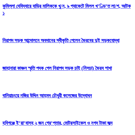
কুমিল্লা দেবিদ্বারে বাড়ির মালিককে খু/ন, ৯ প্যাকেটে মিলল খ’ণ্ডি’ত লা/শ, আটক
১
নিরাপদ সড়ক আন্দোলনে অবদানের স্বীকৃতি পেলেন ভৈরবের দুই সড়কযোদ্ধা
জাহানারা কাঞ্চন স্মৃতি পদক পেল নিরাপদ সড়ক চাই (নিসচা) ভৈরব শাখা
বানিয়াচংয়ে নজির উদ্দিন আহমদ চৌধুরী কলেজের উদ্বোধন
হবিগঞ্জে ই’য়া’বাসহ ২ জন গ্রে’প্তার, মোটরসাইকেল ও নগদ টাকা জব্দ