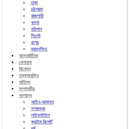
ঢাকা
চট্টগ্রাম
রাজশাহী
খুলনা
বরিশাল
সিলেট
রংপুর
ময়মনসিংহ
আন্তর্জাতিক
খেলাধুলা
বিনোদন
তথ্যপ্রযুক্তি
সাহিত্য
সম্পাদকীয়
অন্যান্য
আইন-আদালত
গণমাধ্যম
লাইফস্টাইল
ক্রাইম রিপোর্ট
ধর্ম