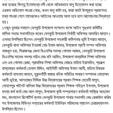
করা হয়েছে কিন্তু ইতোমধ্যে নদী থেকে অবৈধভাবে বালু উত্তোলন করা হচ্ছে
এরকম অভিযোগ পাওয়া গেছে, কখন বালু কাটা হয়, কারা কাটে উপযুক্ত প্রমাণসহ
তথ্য পাওয়া গেলে তাদেরকেও আইনের আওতায় আনা হবে বলে আলোচনায় সিদ্ধান্ত
হয়।
১৭জুন বুধবার সকালে বেলকুচি উপজেলা সম্মেলন কক্ষে আইন শৃঙ্খলা কমিটির
মাসিক সভার সভাপতিত্ব করেন বেলকুচি উপজেলা নির্বাহী অফিসার আফরিন জাহান।
এসময় উপস্থিত ছিলেন বেলকুচি উপজেলা সহকারী কমিশনার ভূমি ইশরাত জাহান,
বেলকুচি থানা অফিসার ইনচার্জ মোঃ ইমাম জাফর, উপজেলা প্রাণী সম্পদ অফিসার
নাজমুল হক, সিরাজগঞ্জ জেলা বিএনপির সদস্য গোলাম আজম, বেলকুচি উপজেলা
বিএনপির সাবেক সদস্য সচিব মোঃ বনি আমিন, উপজেলা মাধ্যমিক শিক্ষা অফিসার
এস এম গোলাম রেজা, প্রাথমিক শিক্ষা অফিসার মোছাঃ নাহিদা ইয়াসমিন, প্রকল্প
বাস্তবায়ন কর্মকর্তা হেলাল উদ্দিন, আইসিটি অফিসার ঈমান আলী, মহিলা বিষয়ক
কর্মকর্তা হাসনাত জাহান, মুকন্দগাঁতী বাজার বনিক সমিতির সাধারণ সম্পাদক মোহাম্মদ
আলী ভূইয়া, আলহাজ্ব সিদ্দিক উচ্চ বিদ্যালয়ের প্রধান শিক্ষক মেহেদী মাসুদ,
সোহাগপুর পাইলট বালিকা উচ্চ বিদ্যালয়ের প্রধান শিক্ষক শহিদুল ইসলাম, উপজেলা
মৎস্য কর্ম কর্তা মোঃ আল মাসুদ, উপজেলা কৃষি সম্প্রসারণ কর্মকর্তা সাব্বির আহমেদ
শুভ, বাংলাদেশ রিপোর্টার্স ক্লাব বেলকুচি উপজেলা শাখার সভাপতি মোঃ রেজাউল করিম
সহ উপজেলার বিভিন্ন দপ্তরের কর্মকর্তা ইউনিয়ন পরিষদের প্যানেল চেয়ারম্যানগন
উপস্থিত ছিলেন।