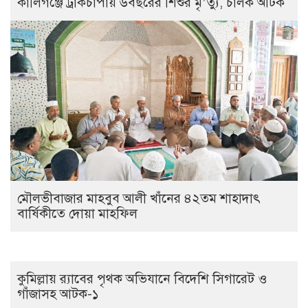
কালিগঞ্জে ট্রাকচাপায় ৬বছরের শিশুর মৃ’ত্যু, চালক আটক
মৌলভীবাজার মাহবুব আলী খাঁনের ৪২তম শাহাদাৎ
বার্ষিকীতে দোয়া মাহফিল
কুমিল্লায় র‍্যাবের পৃথক অভিযানে বিদেশি সিগারেট ও
গাঁজাসহ আটক-১