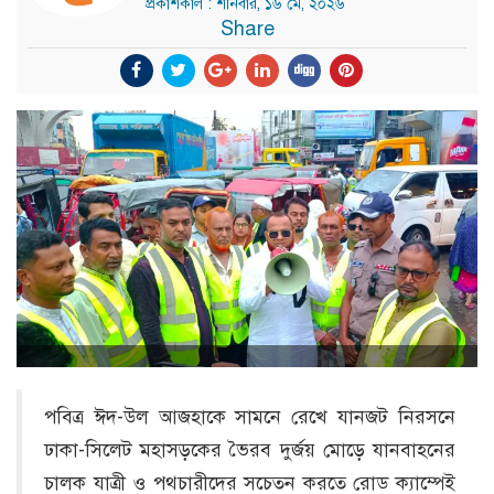
প্রকাশকাল : শনিবার, ১৬ মে, ২০২৬
Share
পবিত্র ঈদ-উল আজহাকে সামনে রেখে যানজট নিরসনে
ঢাকা-সিলেট মহাসড়কের ভৈরব দুর্জয় মোড়ে যানবাহনের
চালক যাত্রী ও পথচারীদের সচেতন করতে রোড ক্যাম্পেই