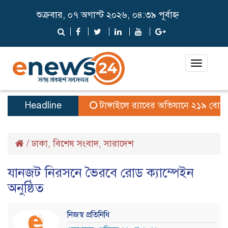
শুক্রবার, ০৭ অগাস্ট ২০২৬, ০৪:৩৯ পূর্বাহ্ন
Toggle
navigat
Headline
টাঙ্গাইলে র‍্যাবের অভিযানে ২১৯ বোতল মা
/
ঢাকা
বিশেষ সংবাদ
সারাদেশ
,
,
যানজট নিরসনে ভৈরবে রোড ক্যাম্পেইন
অনুষ্ঠিত
নিজস্ব প্রতিনিধি