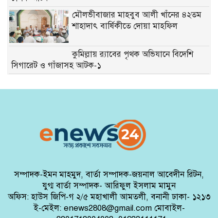
মৌলভীবাজার মাহবুব আলী খাঁনের ৪২তম
শাহাদাৎ বার্ষিকীতে দোয়া মাহফিল
কুমিল্লায় র‍্যাবের পৃথক অভিযানে বিদেশি
সিগারেট ও গাঁজাসহ আটক-১
গাজীপুর ৫ আসনের সাবেক সংসদ সদস্য
আখতারুজ্জামান আটক
কুড়িগ্রামে সাংবাদিকের ওপর হা’ম’লার
প্রতিবাদে মানববন্ধন
সাতক্ষীরায় সড়কপথে চাঁদাবাজি বন্ধে পুলিশ
সুপারের মতবিনিময়
সম্পাদক-ইমন মাহমুদ, বার্তা সম্পাদক-জয়নাল আবেদীন রিটন,
কালীগঞ্জ পৌরসভার প্রশিক্ষণার্থীদের মাঝে
যুগ্ম বার্তা সম্পাদক- আরিফুল ইসলাম মামুন
যাতায়াত ভাতা ও সনদপত্র বিতরণ
অফিস: হাউস জিপি-গ ২/৫ মহাখালী আমতলী, বনানী ঢাকা- ১২১৩
ই-মেইল: enews2808@gmail.com মোবাইল-
কুমিল্লার লাকসামে সোহান হ/ত্যা: মিজানুরের