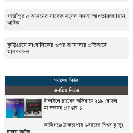
গাজীপুর ৫ আসনের সাবেক সংসদ সদস্য আখতারুজ্জামান
আটক
কুড়িগ্রামে সাংবাদিকের ওপর হা’ম’লার প্রতিবাদে
মানববন্ধন
সর্বশেষ নিউজ
জনপ্রিয় নিউজ
টাঙ্গাইলে র‍্যাবের অভিযানে ২১৯ বোতল
মা’দকসহ গ্রে’প্তার ১
কালিগঞ্জে ট্রাকচাপায় ৬বছরের শিশুর মৃ’ত্যু,
চালক আটক