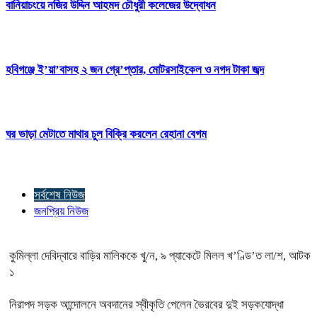
বানিয়াচংয়ে নজির উদ্দিন আহমদ চৌধুরী কলেজের উদ্বোধন
হবিগঞ্জে ই’য়া’বাসহ ২ জন গ্রে’প্তার, মোটরসাইকেল ও নগদ টাকা জব্দ
ঘর ভাড়া মেটাতে মাথার চুল বিক্রি করলেন রেহানা বেগম
সর্বশেষ নিউজ
জনপ্রিয় নিউজ
কুমিল্লা দেবিদ্বারে বাড়ির মালিককে খু/ন, ৯ প্যাকেটে মিলল খ’ণ্ডি’ত লা/শ, আটক
১
নিরাপদ সড়ক আন্দোলনে অবদানের স্বীকৃতি পেলেন ভৈরবের দুই সড়কযোদ্ধা