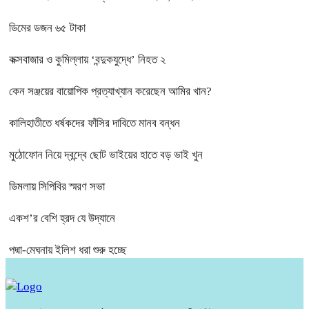
ডিমের ডজন ৬৫ টাকা
কক্সবাজার ও কুমিল্লায় ‘বন্দুকযুদ্ধে’ নিহত ২
কেন সঞ্জয়ের বায়োপিক প্রত্যাখ্যান করেছেন আমির খান?
কালিহাতীতে ধর্ষকদের ফাঁসির দাবিতে মানব বন্ধন
মুঠোফোন নিয়ে দ্বন্দ্বে ছোট ভাইয়ের হাতে বড় ভাই খুন
ডিমলায় সিপিবির স্মরণ সভা
একশ’র বেশি হ্রদ যে উদ্যানে
পদ্মা-মেঘনায় ইলিশ ধরা শুরু হচ্ছে