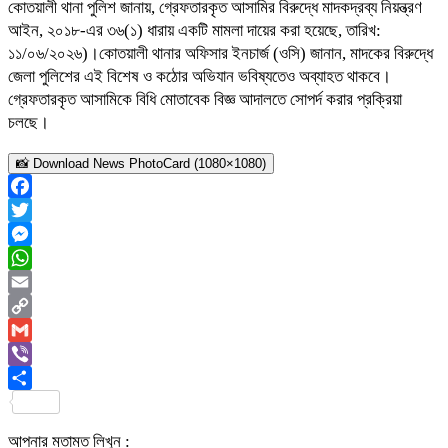
​কোতয়ালী থানা পুলিশ জানায়, গ্রেফতারকৃত আসামির বিরুদ্ধে মাদকদ্রব্য নিয়ন্ত্রণ
আইন, ২০১৮-এর ৩৬(১) ধারায় একটি মামলা দায়ের করা হয়েছে, তারিখ:
১১/০৬/২০২৬)।​কোতয়ালী থানার অফিসার ইনচার্জ (ওসি) জানান, মাদকের বিরুদ্ধে
জেলা পুলিশের এই বিশেষ ও কঠোর অভিযান ভবিষ্যতেও অব্যাহত থাকবে।
গ্রেফতারকৃত আসামিকে বিধি মোতাবেক বিজ্ঞ আদালতে সোপর্দ করার প্রক্রিয়া
চলছে।
📸 Download News PhotoCard (1080×1080)
Facebook
Twitter
Messenger
WhatsApp
Email
Copy
Link
Gmail
Viber
Share
আপনার মতামত লিখুন :