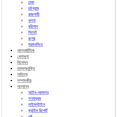
ঢাকা
চট্টগ্রাম
রাজশাহী
খুলনা
বরিশাল
সিলেট
রংপুর
ময়মনসিংহ
আন্তর্জাতিক
খেলাধুলা
বিনোদন
তথ্যপ্রযুক্তি
সাহিত্য
সম্পাদকীয়
অন্যান্য
আইন-আদালত
গণমাধ্যম
লাইফস্টাইল
ক্রাইম রিপোর্ট
ধর্ম