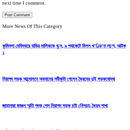
next time I comment.
More News Of This Category
কুমিল্লা দেবিদ্বারে বাড়ির মালিককে খু/ন, ৯ প্যাকেটে মিলল খ’ণ্ডি’ত লা/শ, আটক
১
নিরাপদ সড়ক আন্দোলনে অবদানের স্বীকৃতি পেলেন ভৈরবের দুই সড়কযোদ্ধা
জাহানারা কাঞ্চন স্মৃতি পদক পেল নিরাপদ সড়ক চাই (নিসচা) ভৈরব শাখা