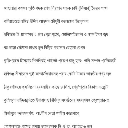
জাহানারা কাঞ্চন স্মৃতি পদক পেল নিরাপদ সড়ক চাই (নিসচা) ভৈরব শাখা
বানিয়াচংয়ে নজির উদ্দিন আহমদ চৌধুরী কলেজের উদ্বোধন
হবিগঞ্জে ই’য়া’বাসহ ২ জন গ্রে’প্তার, মোটরসাইকেল ও নগদ টাকা জব্দ
ঘর ভাড়া মেটাতে মাথার চুল বিক্রি করলেন রেহানা বেগম
কুড়িগ্রামে তিস্তায় শিগগিরই পাইলট প্রকল্প চালু হবে: পানি সম্পদ প্রতিমন্ত্রী
হবিগঞ্জ সীমান্তে দুই কাভার্ডভ্যানসহ প্রায় কোটি টাকার ভারতীয় পণ্য জব্দ
ঠাকুরগাঁওয়ে ক্যাসিনো ব্যবসায়ীর কাছে ৪ সিম, গ্রে’প্তার বিকাশ এজেন্ট
কুমিল্লা দাউদকান্দিতে ইয়াবাসহ নিষিদ্ধ সংগঠনের সদস্যসহ গ্রেপ্তার-৩
মির্জাপুরে আত্মসমর্পণ: আ.লীগ নেতা শামীম কারাগারে
গোপালগঞ্জে বাসের চাপায় ভ্যানচালক নি’হ’ত, আ’হত ৬ জন