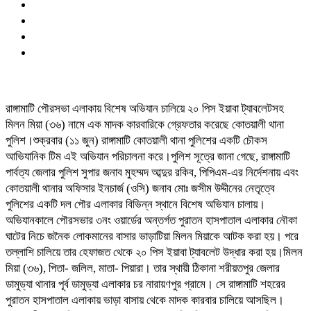
রাঙ্গামাটি পৌরসভা এলাকায় বিশেষ অভিযান চালিয়ে ২০ পিস ইয়াবা ট্যাবলেটসহ
মিলন মিয়া (৩৬) নামে এক মাদক কারবারিকে গ্রেফতার করেছে কোতয়ালী থানা
পুলিশ।​শুক্রবার (১১ জুন) রাঙ্গামাটি কোতয়ালী থানা পুলিশের একটি চৌকস
আভিযানিক টিম এই অভিযান পরিচালনা করে।​পুলিশ সূত্রে জানা গেছে, রাঙ্গামাটি
পার্বত্য জেলার পুলিশ সুপার জনাব মুহম্মদ আব্দুর রকিব, পিপিএম-এর নির্দেশনায় এবং
কোতয়ালী থানার অফিসার ইনচার্জ (ওসি) জনাব মোঃ জসীম উদ্দীনের নেতৃত্বে
পুলিশের একটি দল পৌর এলাকার বিভিন্ন স্থানে বিশেষ অভিযান চালায়।
অভিযানকালে পৌরসভার ৩নং ওয়ার্ডের অন্তর্গত পুরাতন হাসপাতাল এলাকার নৌকা
ঘাটের নিচে জনৈক লোকমানের বাসার ভাড়াটিয়া মিলন মিয়াকে আটক করা হয়। পরে
তল্লাশি চালিয়ে তার হেফাজত থেকে ২০ পিস ইয়াবা ট্যাবলেট উদ্ধার করা হয়।মিলন
মিয়া (৩৬), পিতা- জলিল, মাতা- পিয়ারা। তার স্থায়ী ঠিকানা শরীয়তপুর জেলার
ডামুড্যা থানার পূর্ব ডামুড্যা এলাকার চর নারায়ণপুর গ্রামে। সে রাঙ্গামাটি শহরের
পুরাতন হাসপাতাল এলাকায় ভাড়া বাসায় থেকে মাদক কারবার চালিয়ে আসছিল।