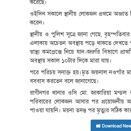
করেছে।
ওইদিন সকালে স্থানীয় লোকজন প্রথমে অজ্ঞাত হিসে
করেন।
স্থানীয় ও পুলিশ সূত্রে জানা গেছে, বৃহস্পত
এলাকায় অচেতন অবস্থায় পড়ে থাকতে দেখতে পায
স্বাস্থ্য কমপ্লেক্সে নিয়ে যান।জরুরি বিভাগে প্র
অবস্থায় সকাল ১০টার দিকে মারা যায়।
পরে পরিচয় সনাক্ত হয়।মৃত জয়নাল নওগাঁর ম
বসবাস করতেন বলে জানাগেছে।
রাণীনগর থানার ওসি মো. জাকারিয়া মন্ডল ব
পরিবারের লোকজন আসার পর প্রয়োজনীয় আইন
পাওয়া যায়নি। ময়না তদন্ত‌ পর মৃত্যুর সঠিক ক
📸 Download New