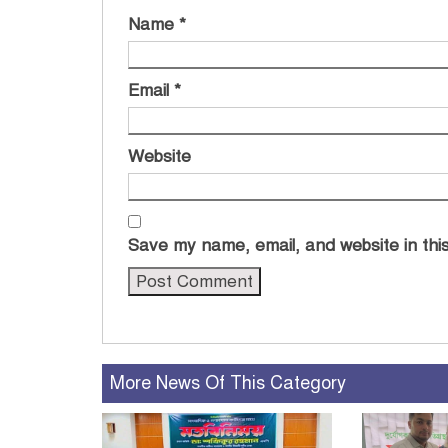
Name
*
Email
*
Website
Save my name, email, and website in this
More News Of This Category