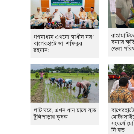
রাঙামাটি
গণমাধ্যম এখনো স্বাধীন নয়’
বন্যায় ক্ষত
বাগেরহাটে ডা. শফিকুর
জেলা পরিষ
রহমান:
পাট ঘরে, এখন ধান চাষে ব্যস্ত
বাগেরহাটে 
টুঙ্গিপাড়ার কৃষক
মোটরসাইক
সংঘর্ষে 
নি’হত