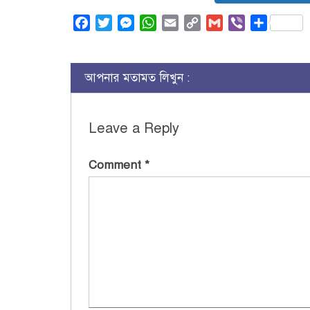
Facebook
Twitter
Messenger
WhatsApp
Email
Copy
Gmail
Viber
Share
Link
আপনার মতামত লিখুন :
Leave a Reply
Comment
*