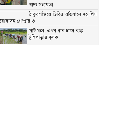
খাদ্য সহায়তা
ঠাকুরগাঁওয়ে ডিবির অভিযানে ৭২ পিস
ইয়াবাসহ গ্রে’প্তার ৩
পাট ঘরে, এখন ধান চাষে ব্যস্ত
টুঙ্গিপাড়ার কৃষক
বাগেরহাটে ট্রাক ও মোটরসাইকেলের
মুখোমুখি সংঘর্ষে মোটরসাইকেল
চালক নি’হত
উন্নয়নের প্রতিশ্রুতি থাকলেও-নেই
দৃশ্যমান উন্নতি কচাকাটার গুরুত্বপূর্ণ সড়ক
কুমিল্লায় ঢাকা-চট্টগ্রাম মহাসড়কে ১৫
কিমি যানজট, চরম ভোগান্তিতে যাত্রীরা
শরীয়তপুরে পাওনা টাকা চাওয়ায়
ব্যবসায়ীকে মারধর করলেন বিএনপি
নেতা