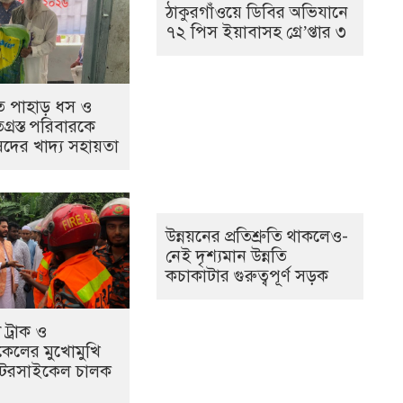
ঠাকুরগাঁওয়ে ডিবির অভিযানে
৭২ পিস ইয়াবাসহ গ্রে’প্তার ৩
তে পাহাড় ধস ও
িগ্রস্ত পরিবারকে
দের খাদ্য সহায়তা
উন্নয়নের প্রতিশ্রুতি থাকলেও-
নেই দৃশ্যমান উন্নতি
কচাকাটার গুরুত্বপূর্ণ সড়ক
ট্রাক ও
েলের মুখোমুখি
মোটরসাইকেল চালক