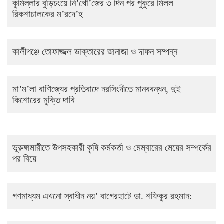
কুমিল্লার বুড়িচংয়ে নি’খোঁ’জের ৩ দিন পর পুকুরে মিলল
রিকশাচালকের ম’রদে’হ
কালীগঞ্জে তোফাজ্জল ডাক্তারের জানাজা ও দাফন সম্পন্ন
মা’ম’লা বাণিজ্যের প্রতিবাদে নরসিংদীতে মানববন্ধন, দুই
কিশোরের মুক্তি দাবি
ভূরুঙ্গামারীতে উপসহকারী কৃষি কর্মকর্তা ও মেম্বারের মেয়ের সম্পর্কের
পর বিয়ে
গণমাধ্যম এখনো স্বাধীন নয়’ বাগেরহাটে ডা. শফিকুর রহমান: