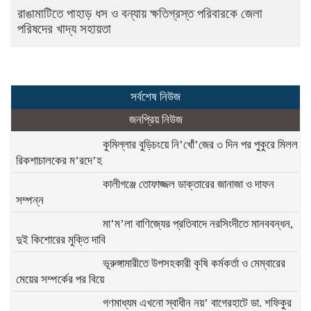
রাঙামাটিতে পাহাড় ধস ও বন্যায় ক্ষতিগ্রস্ত পরিবারকে জেলা
পরিষদের খাদ্য সহায়তা
সর্বশেষ নিউজ
জনপ্রিয় নিউজ
কুমিল্লার বুড়িচংয়ে নি’খোঁ’জের ৩ দিন পর পুকুরে মিলল
রিকশাচালকের ম’রদে’হ
কালীগঞ্জে তোফাজ্জল ডাক্তারের জানাজা ও দাফন
সম্পন্ন
মা’ম’লা বাণিজ্যের প্রতিবাদে নরসিংদীতে মানববন্ধন,
দুই কিশোরের মুক্তি দাবি
ভূরুঙ্গামারীতে উপসহকারী কৃষি কর্মকর্তা ও মেম্বারের
মেয়ের সম্পর্কের পর বিয়ে
গণমাধ্যম এখনো স্বাধীন নয়’ বাগেরহাটে ডা. শফিকুর