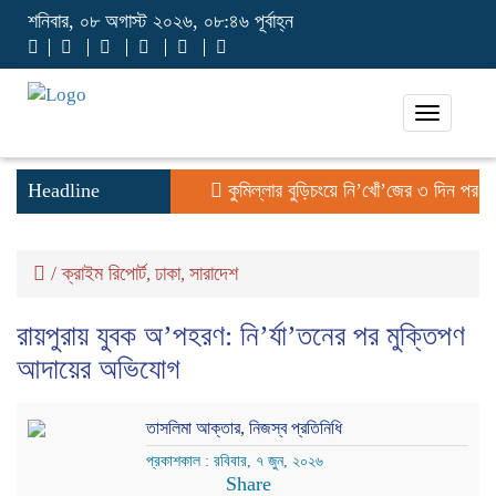
শনিবার, ০৮ অগাস্ট ২০২৬, ০৮:৪৬ পূর্বাহ্ন
Toggle
navigati
Headline
কুমিল্লার বুড়িচংয়ে নি’খোঁ’জের ৩ দিন পর পু
/
ক্রাইম রিপোর্ট
ঢাকা
সারাদেশ
,
,
রায়পুরায় যুবক অ’পহরণ: নি’র্যা’তনের পর মুক্তিপণ
আদায়ের অভিযোগ
তাসলিমা আক্তার, নিজস্ব প্রতিনিধি
প্রকাশকাল : রবিবার, ৭ জুন, ২০২৬
Share