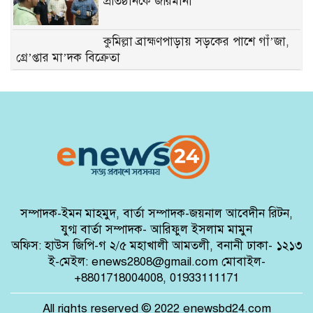
প্রতিষ্ঠানকে জরিমানা
কুমিল্লা ব্রাহ্মণপাড়ায় সড়কের পাশে গাঁ’জা,
গ্রে’প্তার মা’দক বিক্রেতা
আবারও হাইকোর্টে প্রতারণার আশ্রয়,
আইনজীবীকে ২৫ হাজার টাকা জরিমানা
সরকারি প্রফুল্ল চন্দ্র কলেজের ১০৮তম
প্রতিষ্ঠাবার্ষিকী উদযাপন
প্রতীক্ষার অবসান, ১০ আগস্ট ঢাকা-
গোপালগঞ্জ ট্রেন সার্ভিস চালু
সম্পাদক-ইমন মাহমুদ, বার্তা সম্পাদক-জয়নাল আবেদীন রিটন,
ঠাকুরগাঁওয়ে খাদ্য সচেতনতায় শিক্ষার্থীদের
যুগ্ম বার্তা সম্পাদক- আরিফুল ইসলাম মামুন
নিয়ে সেনসিটাইজেশন প্রোগ্রাম
অফিস: হাউস জিপি-গ ২/৫ মহাখালী আমতলী, বনানী ঢাকা- ১২১৩
ই-মেইল: enews2808@gmail.com মোবাইল-
হবিগঞ্জে লরি-ট্রাক-সিএনজির ত্রিমুখী
+8801718004008, 01933111171
সং’ঘর্ষ,নি’হ’ত ২
All rights reserved © 2022 enewsbd24.com