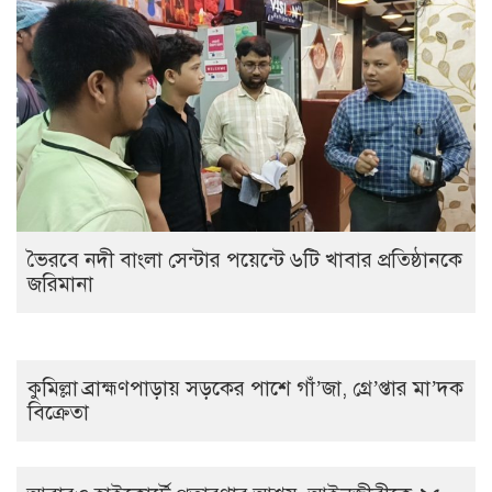
ভৈরবে নদী বাংলা সেন্টার পয়েন্টে ৬টি খাবার প্রতিষ্ঠানকে
জরিমানা
কুমিল্লা ব্রাহ্মণপাড়ায় সড়কের পাশে গাঁ’জা, গ্রে’প্তার মা’দক
বিক্রেতা