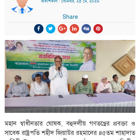
প্রকাশকাল : সোমবার, ২৫ মে, ২০২৬
Share
মহান স্বাধীনতার ঘোষক, বহুদলীয় গণতন্ত্রের প্রবক্তা ও
সাবেক রাষ্ট্রপতি শহীদ জিয়াউর রহমানের ৪৫তম শাহাদাত