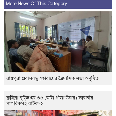
More News Of This Category
রায়পুরা প্রবাসবন্ধু ফোরামের ত্রৈমাসিক সভা অনুষ্ঠিত
কুমিল্লা বুড়িচংয়ে ৩৬ কেজি গাঁজা উদ্বার। ভারতীয়
নাগরিকসহ আটক-২