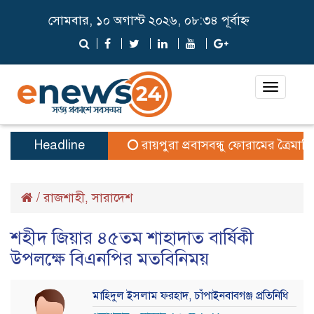
সোমবার, ১০ অগাস্ট ২০২৬, ০৮:৩৪ পূর্বাহ্ন
Toggle
navigat
Headline
রায়পুরা প্রবাসবন্ধু ফোরামের ত্রৈমাসিক 
/
রাজশাহী
সারাদেশ
,
শহীদ জিয়ার ৪৫তম শাহাদাত বার্ষিকী
উপলক্ষে বিএনপির মতবিনিময়
মাহিদুল ইসলাম ফরহাদ, চাঁপাইনবাবগঞ্জ প্রতিনিধি