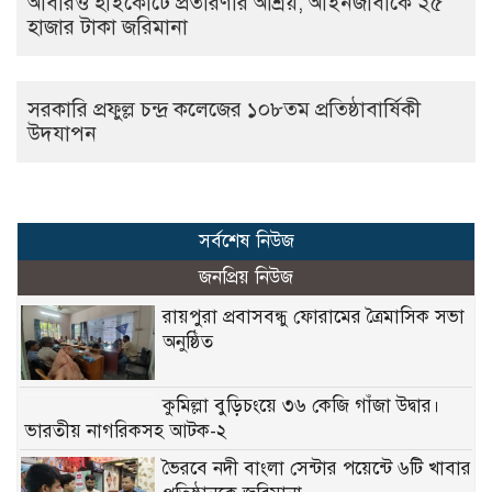
আবারও হাইকোর্টে প্রতারণার আশ্রয়, আইনজীবীকে ২৫
হাজার টাকা জরিমানা
সরকারি প্রফুল্ল চন্দ্র কলেজের ১০৮তম প্রতিষ্ঠাবার্ষিকী
উদযাপন
সর্বশেষ নিউজ
জনপ্রিয় নিউজ
রায়পুরা প্রবাসবন্ধু ফোরামের ত্রৈমাসিক সভা
অনুষ্ঠিত
কুমিল্লা বুড়িচংয়ে ৩৬ কেজি গাঁজা উদ্বার।
ভারতীয় নাগরিকসহ আটক-২
ভৈরবে নদী বাংলা সেন্টার পয়েন্টে ৬টি খাবার