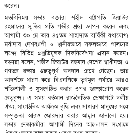
করেন।
মতবিনিময় সভায় বক্তারা শহীদ রাষ্ট্রপতি জিয়াউর
রহমানের স্মৃতির প্রতি গভীর শ্রদ্ধা জ্ঞাপন করেন এবং
আগামী ৩০ মে তার ৪৫তম শাহাদাত বার্ষিকী যথাযোগ্য
মর্যাদায় দেশব্যাপী ও স্থানীয়ভাবে সফলভাবে পালনের
লক্ষ্যে বিভিন্ন প্রস্তুতিমূলক দিকনির্দেশনা প্রদান করেন।
বক্তারা বলেন, শহীদ জিয়াউর রহমান দেশের স্বাধীনতা ও
গণতন্ত্র রক্ষায় গুরুত্বপূর্ণ অবদান রেখে গেছেন। তার
আদর্শকে ধারণ করে বিএনপিকে তৃণমূল পর্যায়ে আরও
শক্তিশালী ও সুসংগঠিত করার ওপর গুরুত্বারোপ করেন
নেতৃবৃন্দ। এ সময় বর্তমান রাজনৈতিক প্রেক্ষাপটে দলীয়
ঐক্য, সাংগঠনিক কার্যক্রম বৃদ্ধি এবং সাধারণ মানুষের সঙ্গে
সম্পৃক্ততা আরও জোরদার করার আহ্বান জানানো হয়।
সভায় নেতাকর্মীরা আগামী দিনের আন্দোলন সংগ্রামে