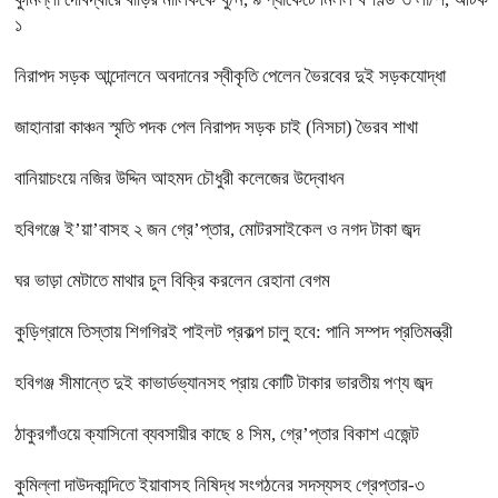
১
নিরাপদ সড়ক আন্দোলনে অবদানের স্বীকৃতি পেলেন ভৈরবের দুই সড়কযোদ্ধা
জাহানারা কাঞ্চন স্মৃতি পদক পেল নিরাপদ সড়ক চাই (নিসচা) ভৈরব শাখা
বানিয়াচংয়ে নজির উদ্দিন আহমদ চৌধুরী কলেজের উদ্বোধন
হবিগঞ্জে ই’য়া’বাসহ ২ জন গ্রে’প্তার, মোটরসাইকেল ও নগদ টাকা জব্দ
ঘর ভাড়া মেটাতে মাথার চুল বিক্রি করলেন রেহানা বেগম
কুড়িগ্রামে তিস্তায় শিগগিরই পাইলট প্রকল্প চালু হবে: পানি সম্পদ প্রতিমন্ত্রী
হবিগঞ্জ সীমান্তে দুই কাভার্ডভ্যানসহ প্রায় কোটি টাকার ভারতীয় পণ্য জব্দ
ঠাকুরগাঁওয়ে ক্যাসিনো ব্যবসায়ীর কাছে ৪ সিম, গ্রে’প্তার বিকাশ এজেন্ট
কুমিল্লা দাউদকান্দিতে ইয়াবাসহ নিষিদ্ধ সংগঠনের সদস্যসহ গ্রেপ্তার-৩