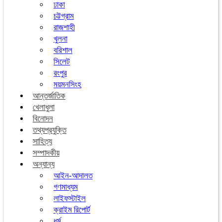
ঢাকা
চট্টগ্রাম
রাজশাহী
খুলনা
বরিশাল
সিলেট
রংপুর
ময়মনসিংহ
আন্তর্জাতিক
খেলাধুলা
বিনোদন
তথ্যপ্রযুক্তি
সাহিত্য
সম্পাদকীয়
অন্যান্য
আইন-আদালত
গণমাধ্যম
লাইফস্টাইল
ক্রাইম রিপোর্ট
ধর্ম