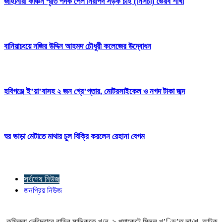
জাহানারা কাঞ্চন স্মৃতি পদক পেল নিরাপদ সড়ক চাই (নিসচা) ভৈরব শাখা
বানিয়াচংয়ে নজির উদ্দিন আহমদ চৌধুরী কলেজের উদ্বোধন
হবিগঞ্জে ই’য়া’বাসহ ২ জন গ্রে’প্তার, মোটরসাইকেল ও নগদ টাকা জব্দ
ঘর ভাড়া মেটাতে মাথার চুল বিক্রি করলেন রেহানা বেগম
সর্বশেষ নিউজ
জনপ্রিয় নিউজ
কুমিল্লা দেবিদ্বারে বাড়ির মালিককে খু/ন, ৯ প্যাকেটে মিলল খ’ণ্ডি’ত লা/শ, আটক