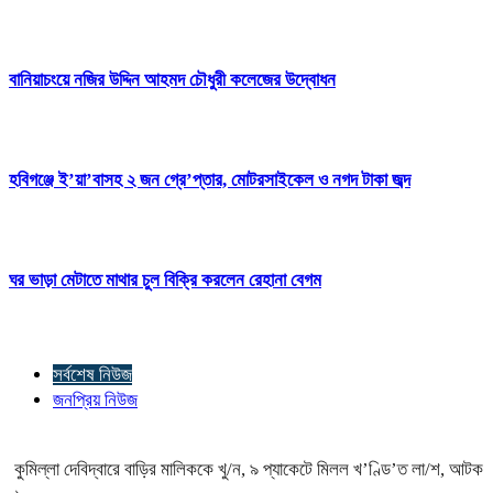
বানিয়াচংয়ে নজির উদ্দিন আহমদ চৌধুরী কলেজের উদ্বোধন
হবিগঞ্জে ই’য়া’বাসহ ২ জন গ্রে’প্তার, মোটরসাইকেল ও নগদ টাকা জব্দ
ঘর ভাড়া মেটাতে মাথার চুল বিক্রি করলেন রেহানা বেগম
সর্বশেষ নিউজ
জনপ্রিয় নিউজ
কুমিল্লা দেবিদ্বারে বাড়ির মালিককে খু/ন, ৯ প্যাকেটে মিলল খ’ণ্ডি’ত লা/শ, আটক