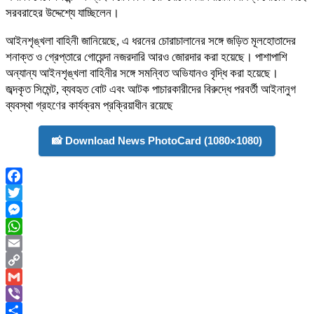
সরবরাহের উদ্দেশ্যে যাচ্ছিলেন।
আইনশৃঙ্খলা বাহিনী জানিয়েছে, এ ধরনের চোরাচালানের সঙ্গে জড়িত মূলহোতাদের
শনাক্ত ও গ্রেপ্তারে গোয়েন্দা নজরদারি আরও জোরদার করা হয়েছে। পাশাপাশি
অন্যান্য আইনশৃঙ্খলা বাহিনীর সঙ্গে সমন্বিত অভিযানও বৃদ্ধি করা হয়েছে।
জব্দকৃত সিমেন্ট, ব্যবহৃত বোট এবং আটক পাচারকারীদের বিরুদ্ধে পরবর্তী আইনানুগ
ব্যবস্থা গ্রহণের কার্যক্রম প্রক্রিয়াধীন রয়েছে
📸 Download News PhotoCard (1080×1080)
Facebook
Twitter
Messenger
WhatsApp
Email
Copy
Link
Gmail
Viber