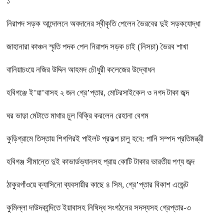
১
নিরাপদ সড়ক আন্দোলনে অবদানের স্বীকৃতি পেলেন ভৈরবের দুই সড়কযোদ্ধা
জাহানারা কাঞ্চন স্মৃতি পদক পেল নিরাপদ সড়ক চাই (নিসচা) ভৈরব শাখা
বানিয়াচংয়ে নজির উদ্দিন আহমদ চৌধুরী কলেজের উদ্বোধন
হবিগঞ্জে ই’য়া’বাসহ ২ জন গ্রে’প্তার, মোটরসাইকেল ও নগদ টাকা জব্দ
ঘর ভাড়া মেটাতে মাথার চুল বিক্রি করলেন রেহানা বেগম
কুড়িগ্রামে তিস্তায় শিগগিরই পাইলট প্রকল্প চালু হবে: পানি সম্পদ প্রতিমন্ত্রী
হবিগঞ্জ সীমান্তে দুই কাভার্ডভ্যানসহ প্রায় কোটি টাকার ভারতীয় পণ্য জব্দ
ঠাকুরগাঁওয়ে ক্যাসিনো ব্যবসায়ীর কাছে ৪ সিম, গ্রে’প্তার বিকাশ এজেন্ট
কুমিল্লা দাউদকান্দিতে ইয়াবাসহ নিষিদ্ধ সংগঠনের সদস্যসহ গ্রেপ্তার-৩