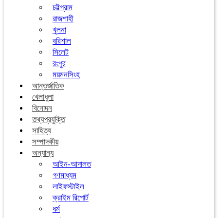
চট্টগ্রাম
রাজশাহী
খুলনা
বরিশাল
সিলেট
রংপুর
ময়মনসিংহ
আন্তর্জাতিক
খেলাধুলা
বিনোদন
তথ্যপ্রযুক্তি
সাহিত্য
সম্পাদকীয়
অন্যান্য
আইন-আদালত
গণমাধ্যম
লাইফস্টাইল
ক্রাইম রিপোর্ট
ধর্ম