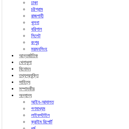
ঢাকা
চট্টগ্রাম
রাজশাহী
খুলনা
বরিশাল
সিলেট
রংপুর
ময়মনসিংহ
আন্তর্জাতিক
খেলাধুলা
বিনোদন
তথ্যপ্রযুক্তি
সাহিত্য
সম্পাদকীয়
অন্যান্য
আইন-আদালত
গণমাধ্যম
লাইফস্টাইল
ক্রাইম রিপোর্ট
ধর্ম