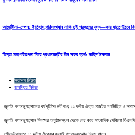
আর্জেন্টিনা–স্পেন: ইতিহাস,পরিসংখ্যান নাকি দুই প্রজন্মের যুদ্ধ—কার হাতে উঠবে বি
তিস্তা মহাপরিকল্পনা নিয়ে প্রধানমন্ত্রীর চীন সফর ব্যর্থ: নাহিদ ইসলাম
সর্বশেষ নিউজ
জনপ্রিয় নিউজ
জুলাই গণঅভ্যুত্থানের বর্ষপূর্তিতে নবীগঞ্জে ১১ দলীয় ঐক্য জোটের গণমিছিল ও সমা
জুলাই গণঅভ্যুত্থান দিবসের অনুষ্ঠানস্থল থেকে বের করে সাংবাদিক পেটালো বিএনপ
মৌলভীবাজারে ১১ দলীয় ঐক্যের জুলাই গণঅভ্যুত্থান দিবস পালন