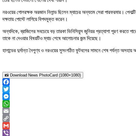
তৈরি হলেও সেগুলো গোলের দেখা পায়নি।
নরওয়ের গোলরক্ষক অরজান নিলান্ড ছিলেন ম্যাচের অন্যতম সেরা পারফরমার। পেনাল্টি 
দক্ষতায় পোস্টে লাগিয়ে বিপদমুক্ত করেন।
অন্যদিকে, ব্রাজিলের সবচেয়ে বড় তারকা ভিনিসিয়ুস জুনিয়র প্রত্যাশা পূরণ করতে পার
তাকে না দেওয়ার বিষয়টিও ম্যাচ শেষে আলোচনার জন্ম দিয়েছে।
হালান্ডের দুর্দান্ত নৈপুণ্য ও নরওয়ের সুসংগঠিত ফুটবলের সামনে শেষ পর্যন্ত অস
📸 Download News PhotoCard (1080×1080)
Facebook
Twitter
Messenger
WhatsApp
Email
Copy
Link
Gmail