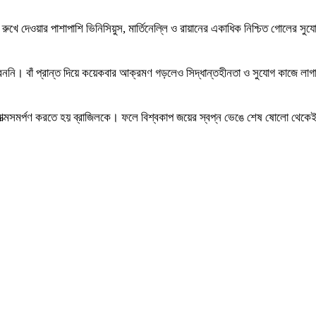
রুখে দেওয়ার পাশাপাশি ভিনিসিয়ুস, মার্তিনেল্লি ও রায়ানের একাধিক নিশ্চিত গোলের সু
েননি। বাঁ প্রান্ত দিয়ে কয়েকবার আক্রমণ গড়লেও সিদ্ধান্তহীনতা ও সুযোগ কাজে লাগাতে
হায় আত্মসমর্পণ করতে হয় ব্রাজিলকে। ফলে বিশ্বকাপ জয়ের স্বপ্ন ভেঙে শেষ ষোলো থে