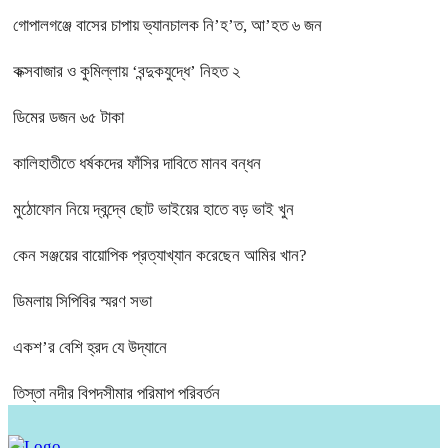
গোপালগঞ্জে বাসের চাপায় ভ্যানচালক নি’হ’ত, আ’হত ৬ জন
কক্সবাজার ও কুমিল্লায় ‘বন্দুকযুদ্ধে’ নিহত ২
ডিমের ডজন ৬৫ টাকা
কালিহাতীতে ধর্ষকদের ফাঁসির দাবিতে মানব বন্ধন
মুঠোফোন নিয়ে দ্বন্দ্বে ছোট ভাইয়ের হাতে বড় ভাই খুন
কেন সঞ্জয়ের বায়োপিক প্রত্যাখ্যান করেছেন আমির খান?
ডিমলায় সিপিবির স্মরণ সভা
একশ’র বেশি হ্রদ যে উদ্যানে
তিস্তা নদীর বিপদসীমার পরিমাপ পরিবর্তন