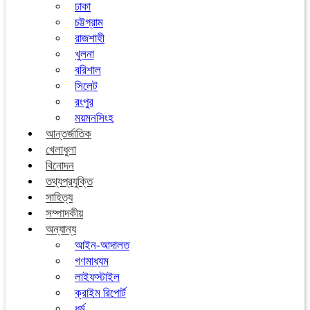
ঢাকা
চট্টগ্রাম
রাজশাহী
খুলনা
বরিশাল
সিলেট
রংপুর
ময়মনসিংহ
আন্তর্জাতিক
খেলাধুলা
বিনোদন
তথ্যপ্রযুক্তি
সাহিত্য
সম্পাদকীয়
অন্যান্য
আইন-আদালত
গণমাধ্যম
লাইফস্টাইল
ক্রাইম রিপোর্ট
ধর্ম