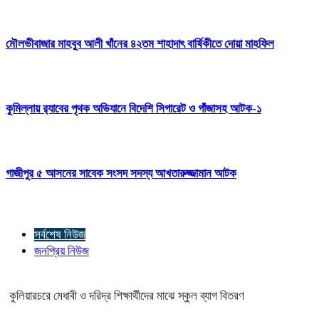
মৌলভীবাজার মাহবুব আলী খাঁনের ৪২তম শাহাদাৎ বার্ষিকীতে দোয়া মাহফিল
কুমিল্লায় র‍্যাবের পৃথক অভিযানে বিদেশি সিগারেট ও গাঁজাসহ আটক-১
গাজীপুর ৫ আসনের সাবেক সংসদ সদস্য আখতারুজ্জামান আটক
সর্বশেষ নিউজ
জনপ্রিয় নিউজ
কুলিয়ারচরে মেধাবী ও দরিদ্র শিক্ষার্থীদের মাঝে স্কুল ব্যাগ বিতরণ