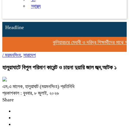
স্বাস্থ্য
Headline
কুলিয়ারচরে মেধাবী ও দরিদ্র শিক্ষার্থীদের মাঝে স্কু
/
ময়মনসিংহ
,
সারাদেশ
হালুয়াঘাটে বিপুল পরিমাণ কারেন্ট ও চায়না দুয়ারি জাল জব্দ,আটক ১
এম,এ মালেক, হালুয়াঘাট (ময়মনসিংহ) প্রতিনিধি
প্রকাশকাল : বুধবার, ৮ জুলাই, ২০২৬
Share