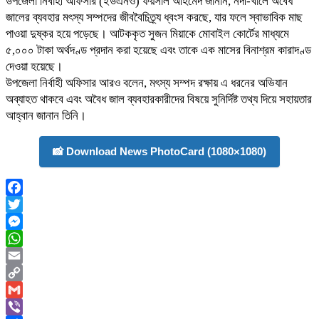
উপজেলা নির্বাহী অফিসার (ইউএনও) ফয়সাল আহমেদ জানান, নদী-খালে অবৈধ
জালের ব্যবহার মৎস্য সম্পদের জীববৈচিত্র্য ধ্বংস করছে, যার ফলে স্বাভাবিক মাছ
পাওয়া দুষ্কর হয়ে পড়েছে। আটককৃত সুজন মিয়াকে মোবাইল কোর্টের মাধ্যমে
৫,০০০ টাকা অর্থদণ্ড প্রদান করা হয়েছে এবং তাকে এক মাসের বিনাশ্রম কারাদণ্ড
দেওয়া হয়েছে।
​উপজেলা নির্বাহী অফিসার আরও বলেন, মৎস্য সম্পদ রক্ষায় এ ধরনের অভিযান
অব্যাহত থাকবে এবং অবৈধ জাল ব্যবহারকারীদের বিষয়ে সুনির্দিষ্ট তথ্য দিয়ে সহায়তার
আহ্বান জানান তিনি।
📸 Download News PhotoCard (1080×1080)
Facebook
Twitter
Messenger
WhatsApp
Email
Copy
Link
Gmail