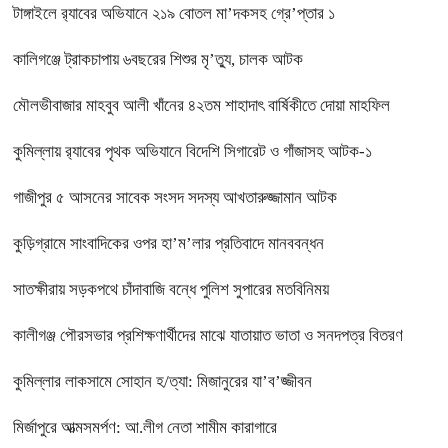
টাঙ্গাইলে র‍্যাবের অভিযানে ২১৯ বোতল মা’দকসহ গ্রে’প্তার ১
কালিগঞ্জে ট্রাকচাপায় ৬বছরের শিশুর মৃ’ত্যু, চালক আটক
মৌলভীবাজার মাহবুব আলী খাঁনের ৪২তম শাহাদাৎ বার্ষিকীতে দোয়া মাহফিল
কুমিল্লায় র‍্যাবের পৃথক অভিযানে বিদেশি সিগারেট ও গাঁজাসহ আটক-১
গাজীপুর ৫ আসনের সাবেক সংসদ সদস্য আখতারুজ্জামান আটক
কুড়িগ্রামে সাংবাদিকের ওপর হা’ম’লার প্রতিবাদে মানববন্ধন
সাতক্ষীরায় সড়কপথে চাঁদাবাজি বন্ধে পুলিশ সুপারের মতবিনিময়
কালীগঞ্জ পৌরসভার প্রশিক্ষণার্থীদের মাঝে যাতায়াত ভাতা ও সনদপত্র বিতরণ
কুমিল্লার লাকসামে সোহান হ/ত্যা: মিজানুরের যা’ব’জ্জীবন
মির্জাপুরে আত্মসমর্পণ: আ.লীগ নেতা শামীম কারাগারে