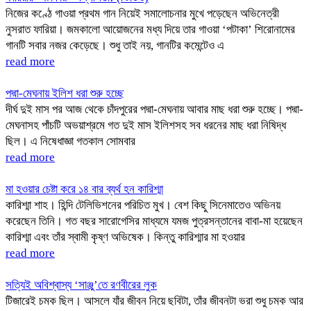
নিজের কণ্ঠে গাওয়া প্রথম গান নিয়েই সমালোচনার মুখে পড়েছেন অভিনেত্রী
নুসরাত ফারিয়া। জমকালো আয়োজনের মধ্য দিয়ে তার গাওয়া ‘পটাকা’ শিরোনামের
গানটি সবার নজর কেড়েছে। শুধু তাই নয়, গানটির কমেন্টেও এ
read more
পদ্মা-মেঘনায় ইলিশ ধরা শুরু হচ্ছে
দীর্ঘ দুই মাস পর আজ থেকে চাঁদপুরের পদ্মা-মেঘনায় আবার মাছ ধরা শুরু হচ্ছে। পদ্মা-
মেঘনাসহ পাঁচটি অভয়াশ্রমে গত দুই মাস ইলিশসহ সব ধরনের মাছ ধরা নিষিদ্ধ
ছিল। এ নিষেধাজ্ঞা গতকাল সোমবার
read more
মা হওয়ার চেষ্টা করে ১৪ বার ব্যর্থ হন কারিশ্মা
কারিশ্মা শাহ। হিন্দি টেলিভিশনের পরিচিত মুখ। বেশ কিছু সিনেমাতেও অভিনয়
করেছেন তিনি। গত বছর সারোগেসির মাধ্যমে যমজ পুত্রসন্তানের বাবা-মা হয়েছেন
কারিশ্মা এবং তাঁর স্বামী কৃষ্ণ অভিষেক। কিন্তু কারিশ্মার মা হওয়ার
read more
সত্যিই অবিশ্বাস্য ‘সাঞ্জু’তে রণবীরের লুক
টিজারেই চমক ছিল। আসলে যাঁর জীবন নিয়ে ছবিটা, তাঁর জীবনটা ভরা শুধু চমক আর