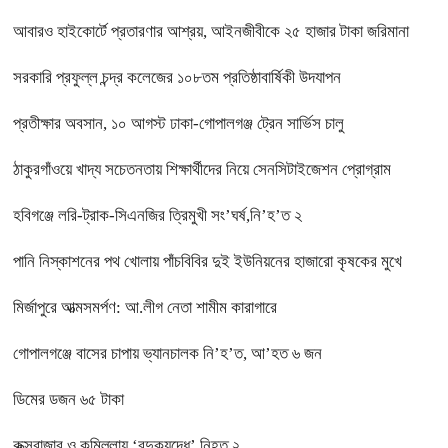
আবারও হাইকোর্টে প্রতারণার আশ্রয়, আইনজীবীকে ২৫ হাজার টাকা জরিমানা
সরকারি প্রফুল্ল চন্দ্র কলেজের ১০৮তম প্রতিষ্ঠাবার্ষিকী উদযাপন
প্রতীক্ষার অবসান, ১০ আগস্ট ঢাকা-গোপালগঞ্জ ট্রেন সার্ভিস চালু
ঠাকুরগাঁওয়ে খাদ্য সচেতনতায় শিক্ষার্থীদের নিয়ে সেনসিটাইজেশন প্রোগ্রাম
হবিগঞ্জে লরি-ট্রাক-সিএনজির ত্রিমুখী সং’ঘর্ষ,নি’হ’ত ২
পানি নিস্কাশনের পথ খোলায় পাঁচবিবির দুই ইউনিয়নের হাজারো কৃষকের মুখে
মির্জাপুরে আত্মসমর্পণ: আ.লীগ নেতা শামীম কারাগারে
গোপালগঞ্জে বাসের চাপায় ভ্যানচালক নি’হ’ত, আ’হত ৬ জন
ডিমের ডজন ৬৫ টাকা
কক্সবাজার ও কুমিল্লায় ‘বন্দুকযুদ্ধে’ নিহত ২