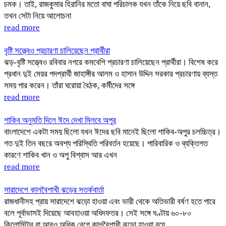
চমক। তাই, রাজকুমার হিরানির মতো বাঘা পরিচালক যখন তাঁকে নিয়ে ছবি বানান,
তখন সেটা নিয়ে আলোচনা
read more
বৃষ্টি সত্ত্বেও প্রচারণা চালিয়েছেন প্রার্থীরা
ঝড়-বৃষ্টি সত্ত্বেও রবিবার নগরে কমবেশি প্রচারণা চালিয়েছেন প্রার্থীরা। বিশেষ করে
প্রধান দুই মেয়র পদপ্রার্থী জাহাঙ্গীর আলম ও হাসান উদ্দিন সরকার প্রচারণায় ব্যস্ত
সময় পার করেন। তাঁরা ঘরোয়া বৈঠক, কর্মীদের সঙ্গে
read more
শাকিব অনুমতি দিলে ঈদে দেখা মিলবে অপুর
বাংলাদেশে একটা সময় ছিলো যখন ঈদের ছবি মানেই ছিলো শাকিব-অপুর চলচ্চিত্র।
গত দুই তিন বছরে অবশ্য পরিস্থিতি পরিবর্তন হয়েছে। পারিবারিক ও ব্যক্তিগত
কারণে শাকিব খান ও অপু বিশ্বাস আর এখন
read more
সারাদেশে কালবৈশাখী ঝড়ের সতর্কবার্তা
রাজধানীসহ প্রায় সারাদেশে ঝড়ো হাওয়া এবং ভারী থেকে অতিভারী বর্ষণ হতে পারে
বলে পূর্বাভাসই দিয়েছে আবহাওয়া অধিদফতর। সেই সঙ্গে ঘণ্টায় ৬০-৮০
কিলোমিটার বা আরও অধিক বেগে কালবৈশাখী ঝড়ো হাওয়া বয়ে