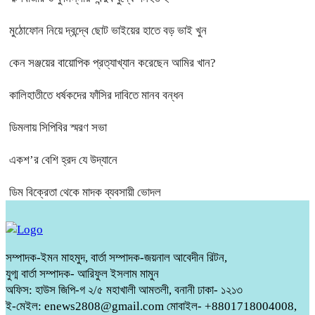
মুঠোফোন নিয়ে দ্বন্দ্বে ছোট ভাইয়ের হাতে বড় ভাই খুন
কেন সঞ্জয়ের বায়োপিক প্রত্যাখ্যান করেছেন আমির খান?
কালিহাতীতে ধর্ষকদের ফাঁসির দাবিতে মানব বন্ধন
ডিমলায় সিপিবির স্মরণ সভা
একশ’র বেশি হ্রদ যে উদ্যানে
ডিম বিক্রেতা থেকে মাদক ব্যবসায়ী ভোদল
সম্পাদক-ইমন মাহমুদ, বার্তা সম্পাদক-জয়নাল আবেদীন রিটন,
যুগ্ম বার্তা সম্পাদক- আরিফুল ইসলাম মামুন
অফিস: হাউস জিপি-গ ২/৫ মহাখালী আমতলী, বনানী ঢাকা- ১২১৩
ই-মেইল: enews2808@gmail.com মোবাইল- +8801718004008,