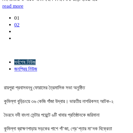
read more
01
02
সর্বশেষ নিউজ
জনপ্রিয় নিউজ
রায়পুরা প্রবাসবন্ধু ফোরামের ত্রৈমাসিক সভা অনুষ্ঠিত
কুমিল্লা বুড়িচংয়ে ৩৬ কেজি গাঁজা উদ্বার। ভারতীয় নাগরিকসহ আটক-২
ভৈরবে নদী বাংলা সেন্টার পয়েন্টে ৬টি খাবার প্রতিষ্ঠানকে জরিমানা
কুমিল্লা ব্রাহ্মণপাড়ায় সড়কের পাশে গাঁ’জা, গ্রে’প্তার মা’দক বিক্রেতা