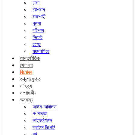
ঢাকা
চট্টগ্রাম
রাজশাহী
খুলনা
বরিশাল
সিলেট
রংপুর
ময়মনসিংহ
আন্তর্জাতিক
খেলাধুলা
বিনোদন
তথ্যপ্রযুক্তি
সাহিত্য
সম্পাদকীয়
অন্যান্য
আইন-আদালত
গণমাধ্যম
লাইফস্টাইল
ক্রাইম রিপোর্ট
ধর্ম