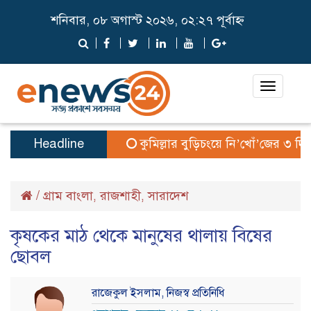
শনিবার, ০৮ অগাস্ট ২০২৬, ০২:২৭ পূর্বাহ্ন
Toggle
navigat
Headline
কুমিল্লার বুড়িচংয়ে নি’খোঁ’জের ৩ দিন
/
গ্রাম বাংলা
রাজশাহী
সারাদেশ
,
,
কৃষকের মাঠ থেকে মানুষের থালায় বিষের
ছোবল
রাজেকুল ইসলাম, নিজস্ব প্রতিনিধি