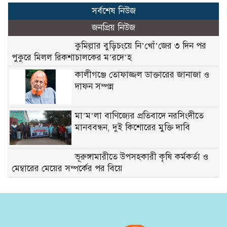
সর্বশেষ নিউজ
জনপ্রিয় নিউজ
কুমিল্লার বুড়িচংয়ে নি’খোঁ’জের ৩ দিন পর
পুকুরে মিলল রিকশাচালকের ম’রদে’হ
কালীগঞ্জে তোফাজ্জল ডাক্তারের জানাজা ও
দাফন সম্পন্ন
মা’ম’লা বাণিজ্যের প্রতিবাদে নরসিংদীতে
মানববন্ধন, দুই কিশোরের মুক্তি দাবি
ভূরুঙ্গামারীতে উপসহকারী কৃষি কর্মকর্তা ও
মেম্বারের মেয়ের সম্পর্কের পর বিয়ে
গণমাধ্যম এখনো স্বাধীন নয়’ বাগেরহাটে ডা.
শফিকুর রহমান:
রাঙামাটিতে পাহাড় ধস ও বন্যায় ক্ষতিগ্রস্ত
পরিবারকে জেলা পরিষদের খাদ্য সহায়তা