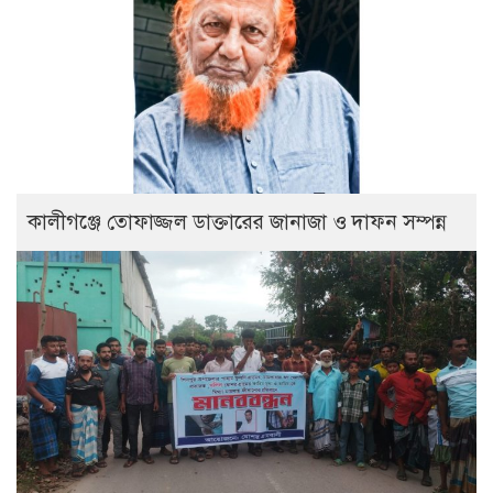
কালীগঞ্জে তোফাজ্জল ডাক্তারের জানাজা ও দাফন সম্পন্ন