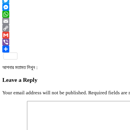
Facebook
Twitter
Messenger
WhatsApp
Email
Copy
Link
Gmail
Viber
Share
আপনার মতামত লিখুন :
Leave a Reply
Your email address will not be published.
Required fields are