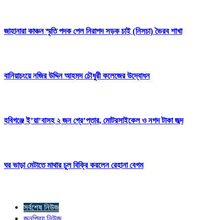
জাহানারা কাঞ্চন স্মৃতি পদক পেল নিরাপদ সড়ক চাই (নিসচা) ভৈরব শাখা
বানিয়াচংয়ে নজির উদ্দিন আহমদ চৌধুরী কলেজের উদ্বোধন
হবিগঞ্জে ই’য়া’বাসহ ২ জন গ্রে’প্তার, মোটরসাইকেল ও নগদ টাকা জব্দ
ঘর ভাড়া মেটাতে মাথার চুল বিক্রি করলেন রেহানা বেগম
সর্বশেষ নিউজ
জনপ্রিয় নিউজ