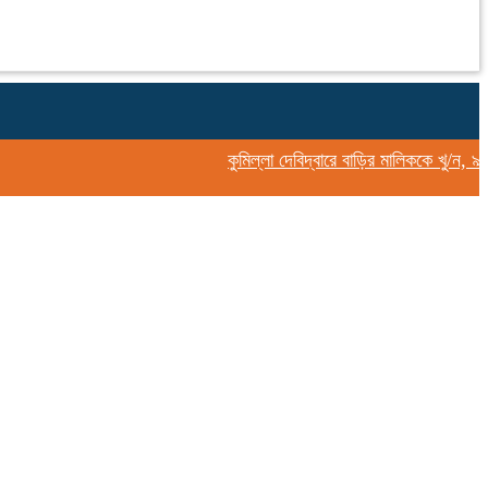
কুমিল্লা দেবিদ্বারে বাড়ির মালিককে খু/ন, ৯ প্য