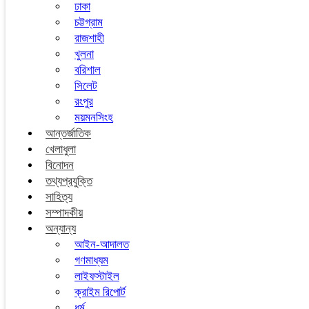
ঢাকা
চট্টগ্রাম
রাজশাহী
খুলনা
বরিশাল
সিলেট
রংপুর
ময়মনসিংহ
আন্তর্জাতিক
খেলাধুলা
বিনোদন
তথ্যপ্রযুক্তি
সাহিত্য
সম্পাদকীয়
অন্যান্য
আইন-আদালত
গণমাধ্যম
লাইফস্টাইল
ক্রাইম রিপোর্ট
ধর্ম