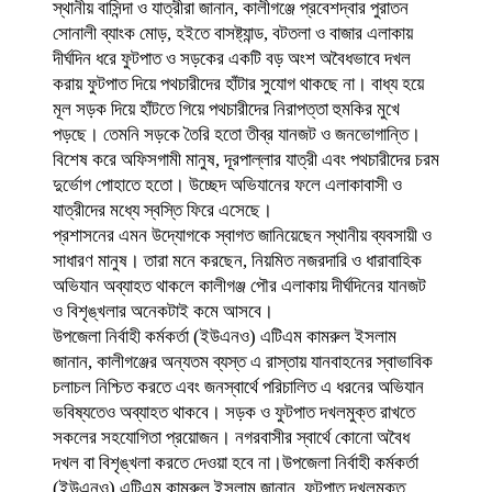
স্থানীয় বাসিন্দা ও যাত্রীরা জানান, কালীগঞ্জে প্রবেশদ্বার পুরাতন
সোনালী ব্যাংক মোড়, হইতে বাসষ্ট্যান্ড, বটতলা ও বাজার এলাকায়
দীর্ঘদিন ধরে ফুটপাত ও সড়কের একটি বড় অংশ অবৈধভাবে দখল
করায় ফুটপাত দিয়ে পথচারীদের হাঁটার সুযোগ থাকছে না। বাধ্য হয়ে
মূল সড়ক দিয়ে হাঁটতে গিয়ে পথচারীদের নিরাপত্তা হুমকির মুখে
পড়ছে। তেমনি সড়কে তৈরি হতো তীব্র যানজট ও জনভোগান্তি।
বিশেষ করে অফিসগামী মানুষ, দূরপাল্লার যাত্রী এবং পথচারীদের চরম
দুর্ভোগ পোহাতে হতো। উচ্ছেদ অভিযানের ফলে এলাকাবাসী ও
যাত্রীদের মধ্যে স্বস্তি ফিরে এসেছে।
প্রশাসনের এমন উদ্যোগকে স্বাগত জানিয়েছেন স্থানীয় ব্যবসায়ী ও
সাধারণ মানুষ। তারা মনে করছেন, নিয়মিত নজরদারি ও ধারাবাহিক
অভিযান অব্যাহত থাকলে কালীগঞ্জ পৌর এলাকায় দীর্ঘদিনের যানজট
ও বিশৃঙ্খলার অনেকটাই কমে আসবে।
উপজেলা নির্বাহী কর্মকর্তা (ইউএনও) এটিএম কামরুল ইসলাম
জানান, কালীগঞ্জের অন্যতম ব্যস্ত এ রাস্তায় যানবাহনের স্বাভাবিক
চলাচল নিশ্চিত করতে এবং জনস্বার্থে পরিচালিত এ ধরনের অভিযান
ভবিষ্যতেও অব্যাহত থাকবে। সড়ক ও ফুটপাত দখলমুক্ত রাখতে
সকলের সহযোগিতা প্রয়োজন। নগরবাসীর স্বার্থে কোনো অবৈধ
দখল বা বিশৃঙ্খলা করতে দেওয়া হবে না।উপজেলা নির্বাহী কর্মকর্তা
(ইউএনও) এটিএম কামরুল ইসলাম জানান, ফুটপাত দখলমুক্ত