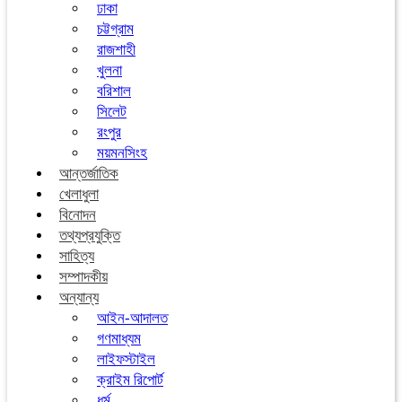
ঢাকা
চট্টগ্রাম
রাজশাহী
খুলনা
বরিশাল
সিলেট
রংপুর
ময়মনসিংহ
আন্তর্জাতিক
খেলাধুলা
বিনোদন
তথ্যপ্রযুক্তি
সাহিত্য
সম্পাদকীয়
অন্যান্য
আইন-আদালত
গণমাধ্যম
লাইফস্টাইল
ক্রাইম রিপোর্ট
ধর্ম