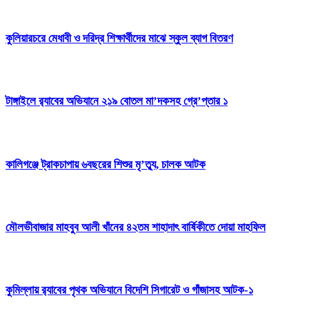
কুলিয়ারচরে মেধাবী ও দরিদ্র শিক্ষার্থীদের মাঝে স্কুল ব্যাগ বিতরণ
টাঙ্গাইলে র‍্যাবের অভিযানে ২১৯ বোতল মা’দকসহ গ্রে’প্তার ১
কালিগঞ্জে ট্রাকচাপায় ৬বছরের শিশুর মৃ’ত্যু, চালক আটক
মৌলভীবাজার মাহবুব আলী খাঁনের ৪২তম শাহাদাৎ বার্ষিকীতে দোয়া মাহফিল
কুমিল্লায় র‍্যাবের পৃথক অভিযানে বিদেশি সিগারেট ও গাঁজাসহ আটক-১