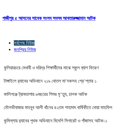
গাজীপুর ৫ আসনের সাবেক সংসদ সদস্য আখতারুজ্জামান আটক
সর্বশেষ নিউজ
জনপ্রিয় নিউজ
কুলিয়ারচরে মেধাবী ও দরিদ্র শিক্ষার্থীদের মাঝে স্কুল ব্যাগ বিতরণ
টাঙ্গাইলে র‍্যাবের অভিযানে ২১৯ বোতল মা’দকসহ গ্রে’প্তার ১
কালিগঞ্জে ট্রাকচাপায় ৬বছরের শিশুর মৃ’ত্যু, চালক আটক
মৌলভীবাজার মাহবুব আলী খাঁনের ৪২তম শাহাদাৎ বার্ষিকীতে দোয়া মাহফিল
কুমিল্লায় র‍্যাবের পৃথক অভিযানে বিদেশি সিগারেট ও গাঁজাসহ আটক-১