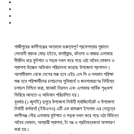
গাজীপুরের কালীগঞ্জের অন্যতম গুরুত্বপূর্ণ প্রবেশদ্বার পুরাতন
সোনালী ব্যাংক মোড় হইতে, বাসষ্ট্যান্ড, বটতলা ও বাজার এলাকায়
দীর্ঘদিন ধরে ফুটপাত ও সড়ক দখল করে গড়ে ওঠা অবৈধ দোকান ও
স্থাপনা উচ্ছেদ অভিযান পরিচালনা করেছে উপজেলা প্রশাসন।
আগামীকাল থেকে দেশের শুরু হবে এইচ এস সি ও সমমান পরিক্ষা
শুরু হবে পরিক্ষার্থীদের চলাচলের সুবিধার্থে ও জনসাধারণের নির্বিঘ্নে
চলাচল নিশ্চিত করা, যানজট নিরসন এবং এলাকার সার্বিক শৃঙ্খলা
ফিরিয়ে আনতে এ অভিযান পরিচালিত হয়।
বুধবার (১ জুলাই) দুপুরে উপজেলা নির্বাহী ম্যাজিস্ট্রেট ও উপজেলা
নির্বাহী কর্মকর্তা (ইউএনও) এটি এম কামরুল ইসলাম এর নেতৃত্বে
কালীগঞ্জ পৌর এলাকায় ফুটপাত ও সড়ক দখল করে গড়ে ওঠা বিভিন্ন
অবৈধ দোকান, অস্থায়ী স্থাপনা, টং ঘর ও প্রতিবন্ধকতা অপসারণ
করা হয়।