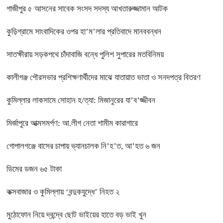
গাজীপুর ৫ আসনের সাবেক সংসদ সদস্য আখতারুজ্জামান আটক
কুড়িগ্রামে সাংবাদিকের ওপর হা’ম’লার প্রতিবাদে মানববন্ধন
সাতক্ষীরায় সড়কপথে চাঁদাবাজি বন্ধে পুলিশ সুপারের মতবিনিময়
কালীগঞ্জ পৌরসভার প্রশিক্ষণার্থীদের মাঝে যাতায়াত ভাতা ও সনদপত্র বিতরণ
কুমিল্লার লাকসামে সোহান হ/ত্যা: মিজানুরের যা’ব’জ্জীবন
মির্জাপুরে আত্মসমর্পণ: আ.লীগ নেতা শামীম কারাগারে
গোপালগঞ্জে বাসের চাপায় ভ্যানচালক নি’হ’ত, আ’হত ৬ জন
ডিমের ডজন ৬৫ টাকা
কক্সবাজার ও কুমিল্লায় ‘বন্দুকযুদ্ধে’ নিহত ২
মুঠোফোন নিয়ে দ্বন্দ্বে ছোট ভাইয়ের হাতে বড় ভাই খুন