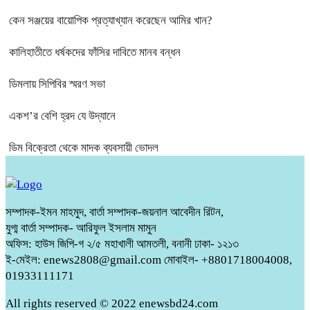
কেন সঞ্জয়ের বায়োপিক প্রত্যাখ্যান করেছেন আমির খান?
কালিহাতীতে ধর্ষকদের ফাঁসির দাবিতে মানব বন্ধন
ডিমলায় সিপিবির স্মরণ সভা
একশ’র বেশি হ্রদ যে উদ্যানে
ডিম বিক্রেতা থেকে মাদক ব্যবসায়ী ভোদল
সম্পাদক-ইমন মাহমুদ, বার্তা সম্পাদক-জয়নাল আবেদীন রিটন,
যুগ্ম বার্তা সম্পাদক- আরিফুল ইসলাম মামুন
অফিস: হাউস জিপি-গ ২/৫ মহাখালী আমতলী, বনানী ঢাকা- ১২১৩
ই-মেইল: enews2808@gmail.com মোবাইল- +8801718004008,
01933111171
All rights reserved © 2022 enewsbd24.com