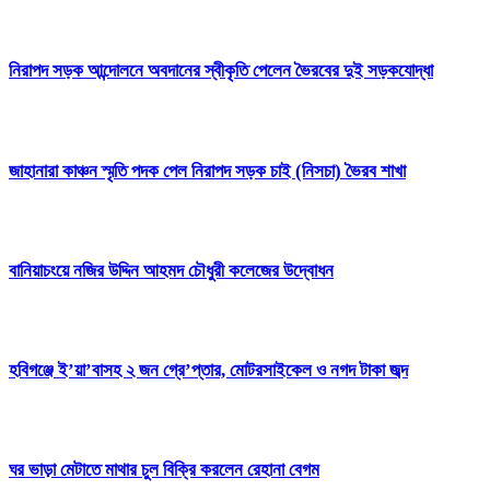
নিরাপদ সড়ক আন্দোলনে অবদানের স্বীকৃতি পেলেন ভৈরবের দুই সড়কযোদ্ধা
জাহানারা কাঞ্চন স্মৃতি পদক পেল নিরাপদ সড়ক চাই (নিসচা) ভৈরব শাখা
বানিয়াচংয়ে নজির উদ্দিন আহমদ চৌধুরী কলেজের উদ্বোধন
হবিগঞ্জে ই’য়া’বাসহ ২ জন গ্রে’প্তার, মোটরসাইকেল ও নগদ টাকা জব্দ
ঘর ভাড়া মেটাতে মাথার চুল বিক্রি করলেন রেহানা বেগম