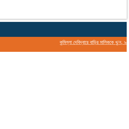
কুমিল্লা দেবিদ্বারে বাড়ির মালিককে খু/ন, ৯ প্যা