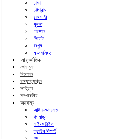
ঢাকা
চট্টগ্রাম
রাজশাহী
খুলনা
বরিশাল
সিলেট
রংপুর
ময়মনসিংহ
আন্তর্জাতিক
খেলাধুলা
বিনোদন
তথ্যপ্রযুক্তি
সাহিত্য
সম্পাদকীয়
অন্যান্য
আইন-আদালত
গণমাধ্যম
লাইফস্টাইল
ক্রাইম রিপোর্ট
ধর্ম