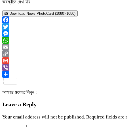
অবস্থানে দেখা যায়।
📸 Download News PhotoCard (1080×1080)
Facebook
Twitter
Messenger
WhatsApp
Email
Copy
Link
Gmail
Viber
Share
আপনার মতামত লিখুন :
Leave a Reply
Your email address will not be published.
Required fields are