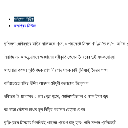
সর্বশেষ নিউজ
জনপ্রিয় নিউজ
কুমিল্লা দেবিদ্বারে বাড়ির মালিককে খু/ন, ৯ প্যাকেটে মিলল খ’ণ্ডি’ত লা/শ, আটক 
নিরাপদ সড়ক আন্দোলনে অবদানের স্বীকৃতি পেলেন ভৈরবের দুই সড়কযোদ্ধা
জাহানারা কাঞ্চন স্মৃতি পদক পেল নিরাপদ সড়ক চাই (নিসচা) ভৈরব শাখা
বানিয়াচংয়ে নজির উদ্দিন আহমদ চৌধুরী কলেজের উদ্বোধন
হবিগঞ্জে ই’য়া’বাসহ ২ জন গ্রে’প্তার, মোটরসাইকেল ও নগদ টাকা জব্দ
ঘর ভাড়া মেটাতে মাথার চুল বিক্রি করলেন রেহানা বেগম
কুড়িগ্রামে তিস্তায় শিগগিরই পাইলট প্রকল্প চালু হবে: পানি সম্পদ প্রতিমন্ত্রী