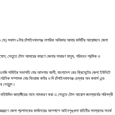
ধবার (১৩ মে) সকাল ৮টায় চাঁপাইনবাবগঞ্জ নাগরিক অধিকার আদায় কমিটির আয়োজনে জেলা
ভিযোগ, সেতুতে টোল আদায়ের কারণে জেলার সাধারণ মানুষ, পরিবহন শ্রমিক ও
সিএনজি সমিতির সভাপতি মোঃ আসগার আলী, বাংলাদেশ রেড ক্রিসেন্টের জেলা ইউনিটে
িক সম্পাদক মোঃ ফিরোজ কবির ও দি চাঁপাইনবাবগঞ্জ চেম্বার অব কমার্স এন্ড
 নেতৃবৃন্দ।
ন মহিউদ্দিন জাহাঙ্গীরের নামে নামকরণ করা এ সেতুতে টোল আরোপ জনস্বার্থের পরিপন্থী
য়ন্ত্রণে জেলা প্রশাসকের কার্যালয়ের আশপাশে আইনশৃঙ্খলা বাহিনীর সদস্যদের সতর্ক