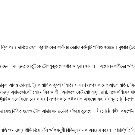
েতু) টোল ফ্রি করার দাবিতে জেলা প্রশাসকের কার্যালয় ঘেরাও কর্মসূচি পালিত হয়েছে। বু
্লোগান দেন এবং দ্রুত সেতুটিকে টোলমুক্ত ঘোষণার আহ্বান জানান। আন্দোলনকারীদের অ
িকুল আলম মোল্লা, ট্রাক মালিক গ্রুপ সমিতির সাধারণ সম্পাদক মোঃ আব্দুল মতিন, 
স্য অ্যাডভোকেট মোঃ মাসির আলী , অ্যাডভোকেট মোঃ মাসুদ রানা, নজেকশিসের সাংগঠন
 ইলেকট্রনিক এসোসিয়েশনের সাধারণ সম্পাদক মোঃ ইকবাল আহমেদ সহ বিভিন্ন শ্রেণি-পেশার
্দা সেতু নির্মিত হলেও টোল আদায় জনদুর্ভোগ বাড়িয়ে তুলেছে। বীরশ্রেষ্ঠ শহীদ ক্যাপ্টে
নজি ও মাহেন্দ্র গাড়ি দিয়ে ডিসি অফিসমুখী বিভিন্ন সড়ক অবরোধ করেন। পরিস্থিতি নি