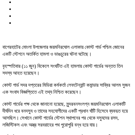
বাগেরহাটের মোংলা উপজেলার জয়মনিরঘোল এলাকায় কোস্ট গার্ড পশ্চিম জোনের
একটি স্টেশনে অতর্কিত হামলা ও ভাঙচুরের ঘটনা ঘটেছে।
বৃহস্পতিবার (১১ জুন) বিকেলে সংঘটিত এই হামলায় কোস্ট গার্ডের অন্তত তিন
সদস্য আহত হয়েছেন।
​কোস্ট গার্ড সদর দপ্তরের মিডিয়া কর্মকর্তা লেফটেন্যান্ট কমান্ডার সাব্বির আলম সুজন
এক সংবাদ বিজ্ঞপ্তিতে এই তথ্য নিশ্চিত করেছেন।
​কোস্ট গার্ডের পক্ষ থেকে জানানো হয়েছে, সুন্দরবনসংলগ্ন জয়মনিরঘোল এলাকাটি
দীর্ঘদিন ধরে বনদস্যু ও তাদের সহযোগীদের একটি প্রধান ঘাঁটি হিসেবে ব্যবহৃত হয়ে
আসছিল। সেখানে কোস্ট গার্ডের স্টেশন স্থাপনের পর থেকে দস্যুদের রসদ,
লজিস্টিকস এবং অস্ত্র সরবরাহের পথ পুরোপুরি বন্ধ হয়ে যায়।