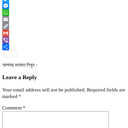
Twitter
Messenger
WhatsApp
Email
Copy
Link
Gmail
Viber
Share
আপনার মতামত লিখুন :
Leave a Reply
Your email address will not be published.
Required fields are
marked
*
Comment
*