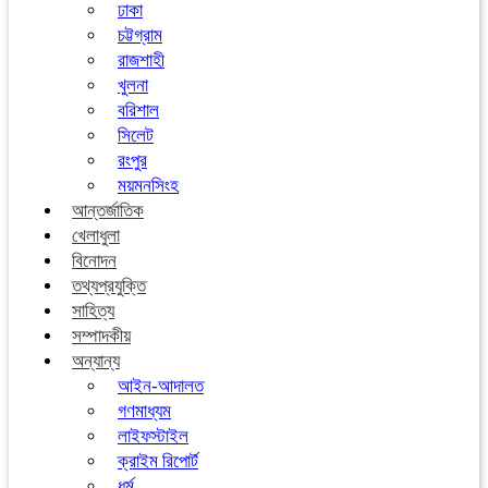
ঢাকা
চট্টগ্রাম
রাজশাহী
খুলনা
বরিশাল
সিলেট
রংপুর
ময়মনসিংহ
আন্তর্জাতিক
খেলাধুলা
বিনোদন
তথ্যপ্রযুক্তি
সাহিত্য
সম্পাদকীয়
অন্যান্য
আইন-আদালত
গণমাধ্যম
লাইফস্টাইল
ক্রাইম রিপোর্ট
ধর্ম