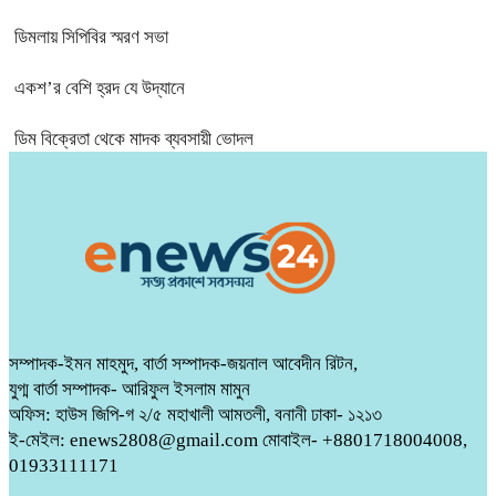
ডিমলায় সিপিবির স্মরণ সভা
একশ’র বেশি হ্রদ যে উদ্যানে
ডিম বিক্রেতা থেকে মাদক ব্যবসায়ী ভোদল
সম্পাদক-ইমন মাহমুদ, বার্তা সম্পাদক-জয়নাল আবেদীন রিটন,
যুগ্ম বার্তা সম্পাদক- আরিফুল ইসলাম মামুন
অফিস: হাউস জিপি-গ ২/৫ মহাখালী আমতলী, বনানী ঢাকা- ১২১৩
ই-মেইল: enews2808@gmail.com মোবাইল- +8801718004008,
01933111171