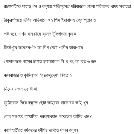
রাঙামাটিতে পাহাড় ধস ও বন্যায় ক্ষতিগ্রস্ত পরিবারকে জেলা পরিষদের খাদ্য সহায়তা
ঠাকুরগাঁওয়ে ডিবির অভিযানে ৭২ পিস ইয়াবাসহ গ্রে’প্তার ৩
পাট ঘরে, এখন ধান চাষে ব্যস্ত টুঙ্গিপাড়ার কৃষক
মির্জাপুরে আত্মসমর্পণ: আ.লীগ নেতা শামীম কারাগারে
গোপালগঞ্জে বাসের চাপায় ভ্যানচালক নি’হ’ত, আ’হত ৬ জন
কক্সবাজার ও কুমিল্লায় ‘বন্দুকযুদ্ধে’ নিহত ২
ডিমের ডজন ৬৫ টাকা
মুঠোফোন নিয়ে দ্বন্দ্বে ছোট ভাইয়ের হাতে বড় ভাই খুন
কেন সঞ্জয়ের বায়োপিক প্রত্যাখ্যান করেছেন আমির খান?
কালিহাতীতে ধর্ষকদের ফাঁসির দাবিতে মানব বন্ধন