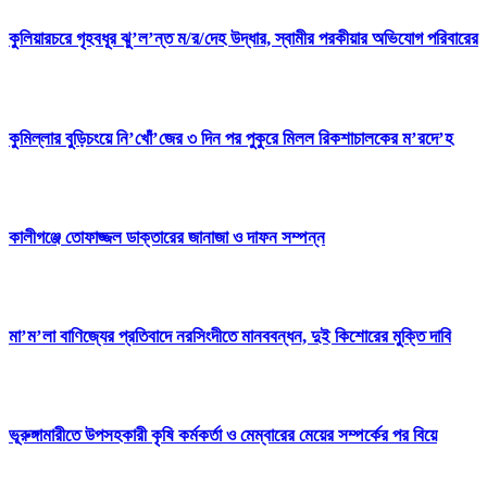
কুলিয়ারচরে গৃহবধূর ঝু’ল’ন্ত ম/র/দেহ উদ্ধার, স্বামীর পরকীয়ার অভিযোগ পরিবারের
কুমিল্লার বুড়িচংয়ে নি’খোঁ’জের ৩ দিন পর পুকুরে মিলল রিকশাচালকের ম’রদে’হ
কালীগঞ্জে তোফাজ্জল ডাক্তারের জানাজা ও দাফন সম্পন্ন
মা’ম’লা বাণিজ্যের প্রতিবাদে নরসিংদীতে মানববন্ধন, দুই কিশোরের মুক্তি দাবি
ভূরুঙ্গামারীতে উপসহকারী কৃষি কর্মকর্তা ও মেম্বারের মেয়ের সম্পর্কের পর বিয়ে