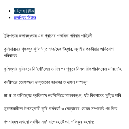
সর্বশেষ নিউজ
জনপ্রিয় নিউজ
টুঙ্গিপাড়ায় জলাবদ্ধতায় এক গ্রামের শতাধিক পরিবার পানিবন্দী
কুলিয়ারচরে গৃহবধূর ঝু’ল’ন্ত ম/র/দেহ উদ্ধার, স্বামীর পরকীয়ার অভিযোগ
পরিবারের
কুমিল্লার বুড়িচংয়ে নি’খোঁ’জের ৩ দিন পর পুকুরে মিলল রিকশাচালকের ম’রদে’হ
কালীগঞ্জে তোফাজ্জল ডাক্তারের জানাজা ও দাফন সম্পন্ন
মা’ম’লা বাণিজ্যের প্রতিবাদে নরসিংদীতে মানববন্ধন, দুই কিশোরের মুক্তি দাবি
ভূরুঙ্গামারীতে উপসহকারী কৃষি কর্মকর্তা ও মেম্বারের মেয়ের সম্পর্কের পর বিয়ে
গণমাধ্যম এখনো স্বাধীন নয়’ বাগেরহাটে ডা. শফিকুর রহমান: