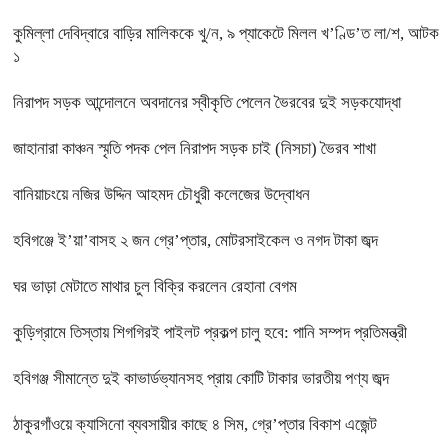
কুমিল্লা দেবিদ্বারে বাড়ির মালিককে খু/ন, ৯ প্যাকেটে মিলল খ’ণ্ডি’ত লা/শ, আটক
১
নিরাপদ সড়ক আন্দোলনে অবদানের স্বীকৃতি পেলেন ভৈরবের দুই সড়কযোদ্ধা
জাহানারা কাঞ্চন স্মৃতি পদক পেল নিরাপদ সড়ক চাই (নিসচা) ভৈরব শাখা
বানিয়াচংয়ে নজির উদ্দিন আহমদ চৌধুরী কলেজের উদ্বোধন
হবিগঞ্জে ই’য়া’বাসহ ২ জন গ্রে’প্তার, মোটরসাইকেল ও নগদ টাকা জব্দ
ঘর ভাড়া মেটাতে মাথার চুল বিক্রি করলেন রেহানা বেগম
কুড়িগ্রামে তিস্তায় শিগগিরই পাইলট প্রকল্প চালু হবে: পানি সম্পদ প্রতিমন্ত্রী
হবিগঞ্জ সীমান্তে দুই কাভার্ডভ্যানসহ প্রায় কোটি টাকার ভারতীয় পণ্য জব্দ
ঠাকুরগাঁওয়ে ক্যাসিনো ব্যবসায়ীর কাছে ৪ সিম, গ্রে’প্তার বিকাশ এজেন্ট