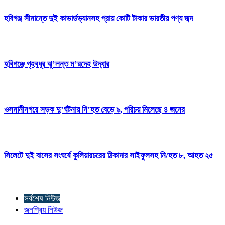
হবিগঞ্জ সীমান্তে দুই কাভার্ডভ্যানসহ প্রায় কোটি টাকার ভারতীয় পণ্য জব্দ
হবিগঞ্জে গৃহবধূর ঝু’লন্ত ম’রদেহ উদ্ধার
ওসমানীনগরে সড়ক দু’র্ঘটনায় নি’হত বেড়ে ৯, পরিচয় মিলেছে ৪ জনের
সিলেটে দুই বাসের সংঘর্ষে কুলিয়ারচরের ঠিকাদার সাইফুলসহ নি/হত ৮, আহত ২৫
সর্বশেষ নিউজ
জনপ্রিয় নিউজ