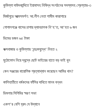
কুমিল্লা দাউদকান্দিতে ইয়াবাসহ নিষিদ্ধ সংগঠনের সদস্যসহ গ্রেপ্তার-৩
মির্জাপুরে আত্মসমর্পণ: আ.লীগ নেতা শামীম কারাগারে
গোপালগঞ্জে বাসের চাপায় ভ্যানচালক নি’হ’ত, আ’হত ৬ জন
ডিমের ডজন ৬৫ টাকা
কক্সবাজার ও কুমিল্লায় ‘বন্দুকযুদ্ধে’ নিহত ২
মুঠোফোন নিয়ে দ্বন্দ্বে ছোট ভাইয়ের হাতে বড় ভাই খুন
কেন সঞ্জয়ের বায়োপিক প্রত্যাখ্যান করেছেন আমির খান?
কালিহাতীতে ধর্ষকদের ফাঁসির দাবিতে মানব বন্ধন
ডিমলায় সিপিবির স্মরণ সভা
একশ’র বেশি হ্রদ যে উদ্যানে