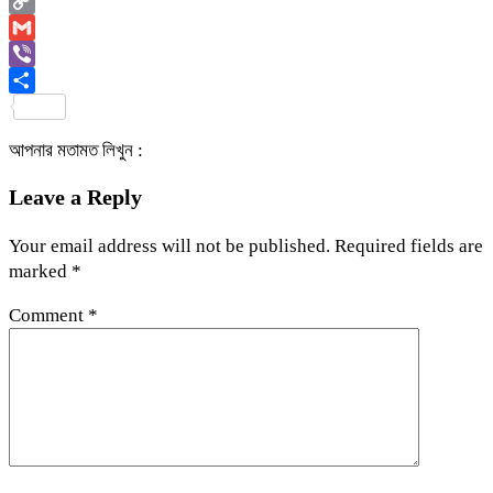
Email
Copy
Link
Gmail
Viber
Share
আপনার মতামত লিখুন :
Leave a Reply
Your email address will not be published.
Required fields are
marked
*
Comment
*