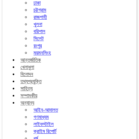
ঢাকা
চট্টগ্রাম
রাজশাহী
খুলনা
বরিশাল
সিলেট
রংপুর
ময়মনসিংহ
আন্তর্জাতিক
খেলাধুলা
বিনোদন
তথ্যপ্রযুক্তি
সাহিত্য
সম্পাদকীয়
অন্যান্য
আইন-আদালত
গণমাধ্যম
লাইফস্টাইল
ক্রাইম রিপোর্ট
ধর্ম