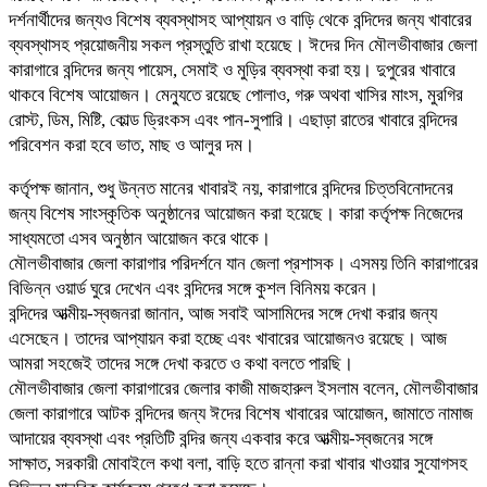
দর্শনার্থীদের জন্যও বিশেষ ব্যবস্থাসহ আপ্যায়ন ও বাড়ি থেকে বন্দিদের জন্য খাবারের
ব্যবস্থাসহ প্রয়োজনীয় সকল প্রস্তুতি রাখা হয়েছে। ঈদের দিন মৌলভীবাজার জেলা
কারাগারে বন্দিদের জন্য পায়েস, সেমাই ও মুড়ির ব্যবস্থা করা হয়। দুপুরের খাবারে
থাকবে বিশেষ আয়োজন। মেন্যুতে রয়েছে পোলাও, গরু অথবা খাসির মাংস, মুরগির
রোস্ট, ডিম, মিষ্টি, কোল্ড ড্রিংকস এবং পান-সুপারি। এছাড়া রাতের খাবারে বন্দিদের
পরিবেশন করা হবে ভাত, মাছ ও আলুর দম।
কর্তৃপক্ষ জানান, শুধু উন্নত মানের খাবারই নয়, কারাগারে বন্দিদের চিত্তবিনোদনের
জন্য বিশেষ সাংস্কৃতিক অনুষ্ঠানের আয়োজন করা হয়েছে। কারা কর্তৃপক্ষ নিজেদের
সাধ্যমতো এসব অনুষ্ঠান আয়োজন করে থাকে।
মৌলভীবাজার জেলা কারাগার পরিদর্শনে যান জেলা প্রশাসক। এসময় তিনি কারাগারের
বিভিন্ন ওয়ার্ড ঘুরে দেখেন এবং বন্দিদের সঙ্গে কুশল বিনিময় করেন।
বন্দিদের আত্মীয়-স্বজনরা জানান, আজ সবাই আসামিদের সঙ্গে দেখা করার জন্য
এসেছেন। তাদের আপ্যায়ন করা হচ্ছে এবং খাবারের আয়োজনও রয়েছে। আজ
আমরা সহজেই তাদের সঙ্গে দেখা করতে ও কথা বলতে পারছি।
মৌলভীবাজার জেলা কারাগারের জেলার কাজী মাজহারুল ইসলাম বলেন, মৌলভীবাজার
জেলা কারাগারে আটক বন্দিদের জন্য ঈদের বিশেষ খাবারের আয়োজন, জামাতে নামাজ
আদায়ের ব্যবস্থা এবং প্রতিটি বন্দির জন্য একবার করে আত্মীয়-স্বজনের সঙ্গে
সাক্ষাত, সরকারী মোবাইলে কথা বলা, বাড়ি হতে রান্না করা খাবার খাওয়ার সুযোগসহ