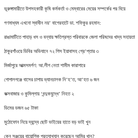
ভূরুঙ্গামারীতে উপসহকারী কৃষি কর্মকর্তা ও মেম্বারের মেয়ের সম্পর্কের পর বিয়ে
গণমাধ্যম এখনো স্বাধীন নয়’ বাগেরহাটে ডা. শফিকুর রহমান:
রাঙামাটিতে পাহাড় ধস ও বন্যায় ক্ষতিগ্রস্ত পরিবারকে জেলা পরিষদের খাদ্য সহায়তা
ঠাকুরগাঁওয়ে ডিবির অভিযানে ৭২ পিস ইয়াবাসহ গ্রে’প্তার ৩
মির্জাপুরে আত্মসমর্পণ: আ.লীগ নেতা শামীম কারাগারে
গোপালগঞ্জে বাসের চাপায় ভ্যানচালক নি’হ’ত, আ’হত ৬ জন
কক্সবাজার ও কুমিল্লায় ‘বন্দুকযুদ্ধে’ নিহত ২
ডিমের ডজন ৬৫ টাকা
মুঠোফোন নিয়ে দ্বন্দ্বে ছোট ভাইয়ের হাতে বড় ভাই খুন
কেন সঞ্জয়ের বায়োপিক প্রত্যাখ্যান করেছেন আমির খান?