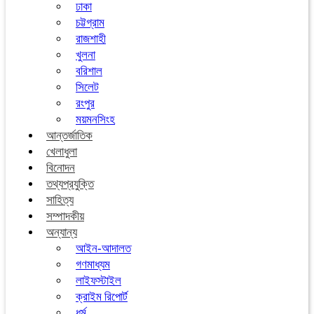
ঢাকা
চট্টগ্রাম
রাজশাহী
খুলনা
বরিশাল
সিলেট
রংপুর
ময়মনসিংহ
আন্তর্জাতিক
খেলাধুলা
বিনোদন
তথ্যপ্রযুক্তি
সাহিত্য
সম্পাদকীয়
অন্যান্য
আইন-আদালত
গণমাধ্যম
লাইফস্টাইল
ক্রাইম রিপোর্ট
ধর্ম