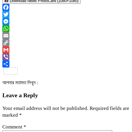
📸 Download News PhotoCard (1080×1080)
Facebook
Twitter
Messenger
WhatsApp
Email
Copy
Link
Gmail
Viber
Share
আপনার মতামত লিখুন :
Leave a Reply
Your email address will not be published.
Required fields are
marked
*
Comment
*