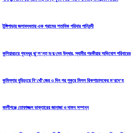
টুঙ্গিপাড়ায় জলাবদ্ধতায় এক গ্রামের শতাধিক পরিবার পানিবন্দী
কুলিয়ারচরে গৃহবধূর ঝু’ল’ন্ত ম/র/দেহ উদ্ধার, স্বামীর পরকীয়ার অভিযোগ পরিবারের
কুমিল্লার বুড়িচংয়ে নি’খোঁ’জের ৩ দিন পর পুকুরে মিলল রিকশাচালকের ম’রদে’হ
কালীগঞ্জে তোফাজ্জল ডাক্তারের জানাজা ও দাফন সম্পন্ন