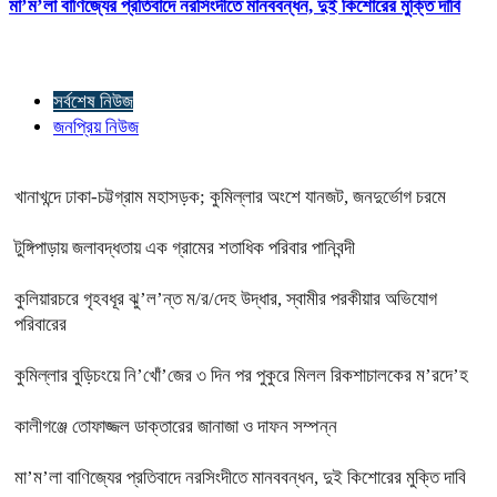
মা’ম’লা বাণিজ্যের প্রতিবাদে নরসিংদীতে মানববন্ধন, দুই কিশোরের মুক্তি দাবি
সর্বশেষ নিউজ
জনপ্রিয় নিউজ
খানাখন্দে ঢাকা-চট্টগ্রাম মহাসড়ক; কুমিল্লার অংশে যানজট, জনদুর্ভোগ চরমে
টুঙ্গিপাড়ায় জলাবদ্ধতায় এক গ্রামের শতাধিক পরিবার পানিবন্দী
কুলিয়ারচরে গৃহবধূর ঝু’ল’ন্ত ম/র/দেহ উদ্ধার, স্বামীর পরকীয়ার অভিযোগ
পরিবারের
কুমিল্লার বুড়িচংয়ে নি’খোঁ’জের ৩ দিন পর পুকুরে মিলল রিকশাচালকের ম’রদে’হ
কালীগঞ্জে তোফাজ্জল ডাক্তারের জানাজা ও দাফন সম্পন্ন
মা’ম’লা বাণিজ্যের প্রতিবাদে নরসিংদীতে মানববন্ধন, দুই কিশোরের মুক্তি দাবি