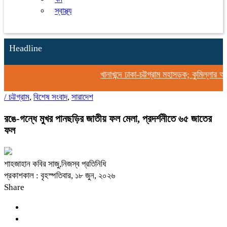
স্বাস্থ্য
Headline
খানাখন্দে ঢাকা-চট্টগ্রাম মহাসড়ক; কুমিল্লার অং
/
চট্টগ্রাম
,
বিশেষ সংবাদ
,
সারাদেশ
রঙে-গন্ধে মুখর পানছড়ির জাতীয় ফল মেলা, প্রদর্শনীতে ৬৫ জাতের
ফল
শাহজাহান কবির সাজু,নিজস্ব প্রতিনিধি
প্রকাশকাল : বৃহস্পতিবার, ১৮ জুন, ২০২৬
Share