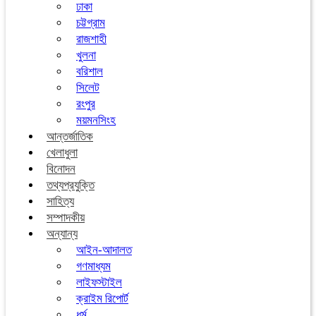
ঢাকা
চট্টগ্রাম
রাজশাহী
খুলনা
বরিশাল
সিলেট
রংপুর
ময়মনসিংহ
আন্তর্জাতিক
খেলাধুলা
বিনোদন
তথ্যপ্রযুক্তি
সাহিত্য
সম্পাদকীয়
অন্যান্য
আইন-আদালত
গণমাধ্যম
লাইফস্টাইল
ক্রাইম রিপোর্ট
ধর্ম