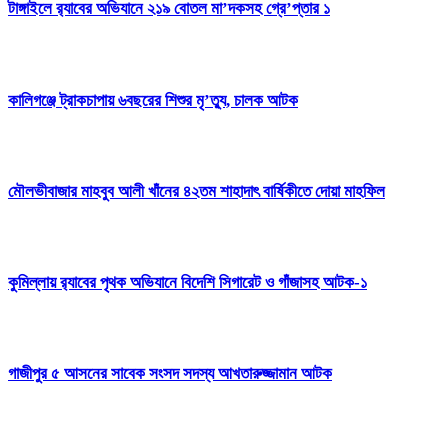
টাঙ্গাইলে র‍্যাবের অভিযানে ২১৯ বোতল মা’দকসহ গ্রে’প্তার ১
কালিগঞ্জে ট্রাকচাপায় ৬বছরের শিশুর মৃ’ত্যু, চালক আটক
মৌলভীবাজার মাহবুব আলী খাঁনের ৪২তম শাহাদাৎ বার্ষিকীতে দোয়া মাহফিল
কুমিল্লায় র‍্যাবের পৃথক অভিযানে বিদেশি সিগারেট ও গাঁজাসহ আটক-১
গাজীপুর ৫ আসনের সাবেক সংসদ সদস্য আখতারুজ্জামান আটক