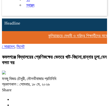
স্বাস্থ্য
Headline
কুলিয়ারচরে মেধাবী ও দরিদ্র শিক্ষার্থীদের মাঝে স
/
সারাদেশ
,
সিলেট
কমলগঞ্জে বিদ্যালয়ের শ্রেণিকক্ষের ভেতরে খাট-বিছানা,রান্নার চুলা,যেন
বসত ঘর
মনজু বিজয় চৌধুরী, মৌলভীবাজার প্রতিনিধি
প্রকাশকাল : সোমবার, ১৮ মে, ২০২৬
Share