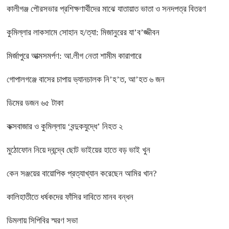
কালীগঞ্জ পৌরসভার প্রশিক্ষণার্থীদের মাঝে যাতায়াত ভাতা ও সনদপত্র বিতরণ
কুমিল্লার লাকসামে সোহান হ/ত্যা: মিজানুরের যা’ব’জ্জীবন
মির্জাপুরে আত্মসমর্পণ: আ.লীগ নেতা শামীম কারাগারে
গোপালগঞ্জে বাসের চাপায় ভ্যানচালক নি’হ’ত, আ’হত ৬ জন
ডিমের ডজন ৬৫ টাকা
কক্সবাজার ও কুমিল্লায় ‘বন্দুকযুদ্ধে’ নিহত ২
মুঠোফোন নিয়ে দ্বন্দ্বে ছোট ভাইয়ের হাতে বড় ভাই খুন
কেন সঞ্জয়ের বায়োপিক প্রত্যাখ্যান করেছেন আমির খান?
কালিহাতীতে ধর্ষকদের ফাঁসির দাবিতে মানব বন্ধন
ডিমলায় সিপিবির স্মরণ সভা