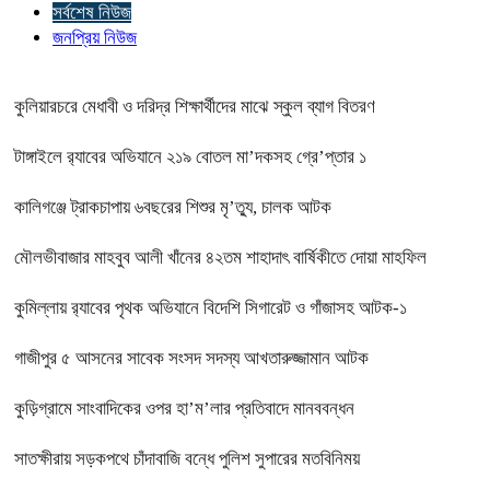
সর্বশেষ নিউজ
জনপ্রিয় নিউজ
কুলিয়ারচরে মেধাবী ও দরিদ্র শিক্ষার্থীদের মাঝে স্কুল ব্যাগ বিতরণ
টাঙ্গাইলে র‍্যাবের অভিযানে ২১৯ বোতল মা’দকসহ গ্রে’প্তার ১
কালিগঞ্জে ট্রাকচাপায় ৬বছরের শিশুর মৃ’ত্যু, চালক আটক
মৌলভীবাজার মাহবুব আলী খাঁনের ৪২তম শাহাদাৎ বার্ষিকীতে দোয়া মাহফিল
কুমিল্লায় র‍্যাবের পৃথক অভিযানে বিদেশি সিগারেট ও গাঁজাসহ আটক-১
গাজীপুর ৫ আসনের সাবেক সংসদ সদস্য আখতারুজ্জামান আটক
কুড়িগ্রামে সাংবাদিকের ওপর হা’ম’লার প্রতিবাদে মানববন্ধন
সাতক্ষীরায় সড়কপথে চাঁদাবাজি বন্ধে পুলিশ সুপারের মতবিনিময়