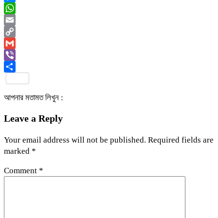
Messenger
WhatsApp
Email
Copy
Link
Gmail
Viber
Share
আপনার মতামত লিখুন :
Leave a Reply
Your email address will not be published.
Required fields are
marked
*
Comment
*