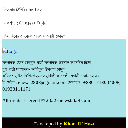
ডিমলায় সিপিবির স্মরণ সভা
একশ’র বেশি হ্রদ যে উদ্যানে
ডিম বিক্রেতা থেকে মাদক ব্যবসায়ী ভোদল
সম্পাদক-ইমন মাহমুদ, বার্তা সম্পাদক-জয়নাল আবেদীন রিটন,
যুগ্ম বার্তা সম্পাদক- আরিফুল ইসলাম মামুন
অফিস: হাউস জিপি-গ ২/৫ মহাখালী আমতলী, বনানী ঢাকা- ১২১৩
ই-মেইল: enews2808@gmail.com মোবাইল- +8801718004008,
01933111171
All rights reserved © 2022 enewsbd24.com
Khan IT Host
Developed by