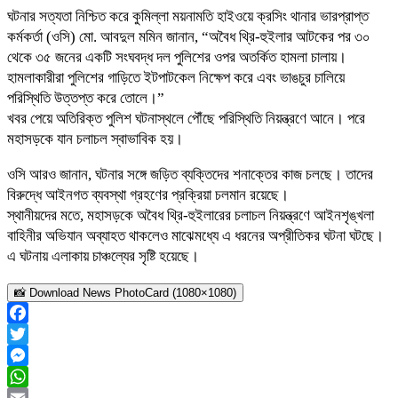
ঘটনার সত্যতা নিশ্চিত করে কুমিল্লা ময়নামতি হাইওয়ে ক্রসিং থানার ভারপ্রাপ্ত
কর্মকর্তা (ওসি) মো. আবদুল মমিন জানান, “অবৈধ থ্রি-হুইলার আটকের পর ৩০
থেকে ৩৫ জনের একটি সংঘবদ্ধ দল পুলিশের ওপর অতর্কিত হামলা চালায়।
হামলাকারীরা পুলিশের গাড়িতে ইটপাটকেল নিক্ষেপ করে এবং ভাঙচুর চালিয়ে
পরিস্থিতি উত্তপ্ত করে তোলে।”
খবর পেয়ে অতিরিক্ত পুলিশ ঘটনাস্থলে পৌঁছে পরিস্থিতি নিয়ন্ত্রণে আনে। পরে
মহাসড়কে যান চলাচল স্বাভাবিক হয়।
ওসি আরও জানান, ঘটনার সঙ্গে জড়িত ব্যক্তিদের শনাক্তের কাজ চলছে। তাদের
বিরুদ্ধে আইনগত ব্যবস্থা গ্রহণের প্রক্রিয়া চলমান রয়েছে।
স্থানীয়দের মতে, মহাসড়কে অবৈধ থ্রি-হুইলারের চলাচল নিয়ন্ত্রণে আইনশৃঙ্খলা
বাহিনীর অভিযান অব্যাহত থাকলেও মাঝেমধ্যে এ ধরনের অপ্রীতিকর ঘটনা ঘটছে।
এ ঘটনায় এলাকায় চাঞ্চল্যের সৃষ্টি হয়েছে।
📸 Download News PhotoCard (1080×1080)
Facebook
Twitter
Messenger
WhatsApp