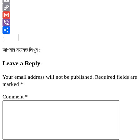
Email
Copy
Link
Gmail
Viber
Share
আপনার মতামত লিখুন :
Leave a Reply
Your email address will not be published.
Required fields are
marked
*
Comment
*