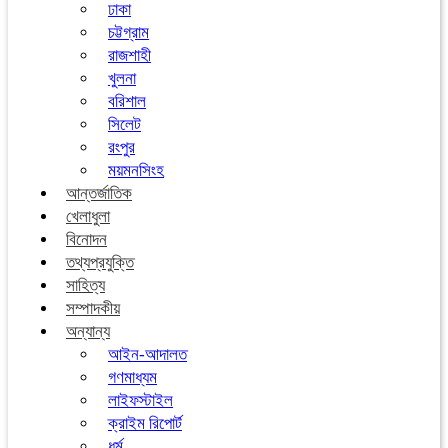
ঢাকা
চট্টগ্রাম
রাজশাহী
খুলনা
বরিশাল
সিলেট
রংপুর
ময়মনসিংহ
আন্তর্জাতিক
খেলাধুলা
বিনোদন
তথ্যপ্রযুক্তি
সাহিত্য
সম্পাদকীয়
অন্যান্য
আইন-আদালত
গণমাধ্যম
লাইফস্টাইল
ক্রাইম রিপোর্ট
ধর্ম