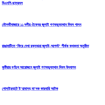
বিএনপি-ছাত্রদল
মৌলভীবাজারে ১১ দলীয় ঐক্যের জুলাই গণঅভ্যুত্থান দিবস পালন
রাঙামাটিতে ‘ফিরে দেখা রক্তঝরা জুলাই-আগস্ট’ শীর্ষক কথকতা অনুষ্ঠিত
কুষ্টিয়ায় বর্ণাঢ্য আয়োজনে জুলাই গণঅভ্যুত্থান দিবস উদযাপন
গোসাইরহাটে ই’য়াবাসহ মা’দক কারবারি আটক