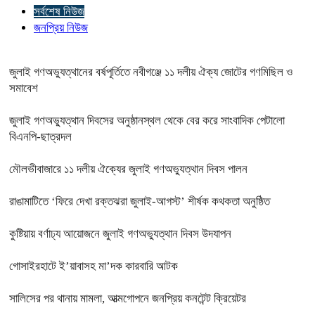
সর্বশেষ নিউজ
জনপ্রিয় নিউজ
জুলাই গণঅভ্যুত্থানের বর্ষপূর্তিতে নবীগঞ্জে ১১ দলীয় ঐক্য জোটের গণমিছিল ও
সমাবেশ
জুলাই গণঅভ্যুত্থান দিবসের অনুষ্ঠানস্থল থেকে বের করে সাংবাদিক পেটালো
বিএনপি-ছাত্রদল
মৌলভীবাজারে ১১ দলীয় ঐক্যের জুলাই গণঅভ্যুত্থান দিবস পালন
রাঙামাটিতে ‘ফিরে দেখা রক্তঝরা জুলাই-আগস্ট’ শীর্ষক কথকতা অনুষ্ঠিত
কুষ্টিয়ায় বর্ণাঢ্য আয়োজনে জুলাই গণঅভ্যুত্থান দিবস উদযাপন
গোসাইরহাটে ই’য়াবাসহ মা’দক কারবারি আটক
সালিসের পর থানায় মামলা, আত্মগোপনে জনপ্রিয় কনটেন্ট ক্রিয়েটর