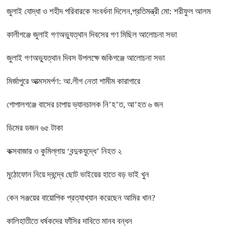
জুলাই যোদ্ধা ও শহীদ পরিবারকে সংবর্ধনা দিলেন,প্রতিমন্ত্রী মো: শরীফুল আলম
কালীগঞ্জে জুলাই গণঅভ্যুত্থান দিবসের গণ মিছিল আলোচনা সভা
জুলাই গণঅভ্যুত্থান দিবস উপলক্ষে জকিগঞ্জে আলোচনা সভা
মির্জাপুরে আত্মসমর্পণ: আ.লীগ নেতা শামীম কারাগারে
গোপালগঞ্জে বাসের চাপায় ভ্যানচালক নি’হ’ত, আ’হত ৬ জন
ডিমের ডজন ৬৫ টাকা
কক্সবাজার ও কুমিল্লায় ‘বন্দুকযুদ্ধে’ নিহত ২
মুঠোফোন নিয়ে দ্বন্দ্বে ছোট ভাইয়ের হাতে বড় ভাই খুন
কেন সঞ্জয়ের বায়োপিক প্রত্যাখ্যান করেছেন আমির খান?
কালিহাতীতে ধর্ষকদের ফাঁসির দাবিতে মানব বন্ধন