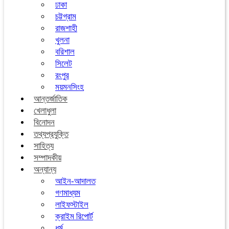
ঢাকা
চট্টগ্রাম
রাজশাহী
খুলনা
বরিশাল
সিলেট
রংপুর
ময়মনসিংহ
আন্তর্জাতিক
খেলাধুলা
বিনোদন
তথ্যপ্রযুক্তি
সাহিত্য
সম্পাদকীয়
অন্যান্য
আইন-আদালত
গণমাধ্যম
লাইফস্টাইল
ক্রাইম রিপোর্ট
ধর্ম