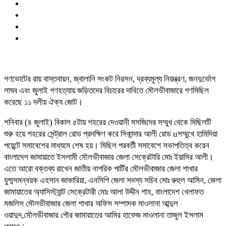
গণভোটের রায় বাস্তবায়ন, জ্বালানি সংকট নিরসন, দ্রব্যমূল্য নিয়ন্ত্রণ, জনদুর্ভোগ
লাঘব এবং জুলাই গণহত্যায় জড়িতদের বিচারের দাবিতে মৌলভীবাজারে গণমিছিল
করেছে ১১ দলীয় ঐক্য জোট।
শনিবার (৪ জুলাই) বিকাল ৫টায় শহরের দেওয়ানী মসজিদের সম্মুখ থেকে মিছিলটি
শুরু হয়ে শহরের সেন্ট্রাল রোড প্রদক্ষিণ করে সিকান্দার আলী রোড uসম্মুখে হামিদিয়া
পয়েন্টে সমাবেশের মাধ্যমে শেষ হয়। মিছিল পরবর্তী সমাবেশে সভাপতিত্ব করেন
বাংলাদেশ জামায়াতে ইসলামী মৌলভীবাজার জেলা সেক্রেটারি মোঃ ইয়ামির আলী।
এতে আরো বক্তব্য রাখেন জাতীয় নাগরিক পার্টির মৌলভীবাজার জেলা শাখার
যুগ্মসমন্বয়ক এহসান জাকারিয়া, এনসিপি জেলা সদস্য সচিব মোঃ রুহুল আমিন, জেলা
জামায়াতের অ্যাসিস্ট্যান্ট সেক্রেটারী মোঃ আলা উদ্দীন শাহ, বাংলাদেশ খেলাফত
মজলিস মৌলভীবাজার জেলা শাখার অফিস সম্পাদক মাওলানা আব্দুল
ওয়াদুদ,মৌলভীবাজার পৌর জামায়াতের আমির হাফেজ মাওলানা তাজুল ইসলাম