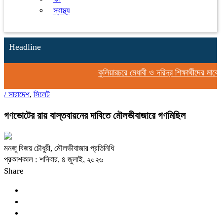
স্বাস্থ্য
Headline
কুলিয়ারচরে মেধাবী ও দরিদ্র শিক্ষার্থীদের মাঝে স
/
সারাদেশ
,
সিলেট
গণভোটের রায় বাস্তবায়নের দাবিতে মৌলভীবাজারে গণমিছিল
মনজু বিজয় চৌধুরী, মৌলভীবাজার প্রতিনিধি
প্রকাশকাল : শনিবার, ৪ জুলাই, ২০২৬
Share