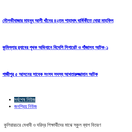
মৌলভীবাজার মাহবুব আলী খাঁনের ৪২তম শাহাদাৎ বার্ষিকীতে দোয়া মাহফিল
কুমিল্লায় র‍্যাবের পৃথক অভিযানে বিদেশি সিগারেট ও গাঁজাসহ আটক-১
গাজীপুর ৫ আসনের সাবেক সংসদ সদস্য আখতারুজ্জামান আটক
সর্বশেষ নিউজ
জনপ্রিয় নিউজ
কুলিয়ারচরে মেধাবী ও দরিদ্র শিক্ষার্থীদের মাঝে স্কুল ব্যাগ বিতরণ