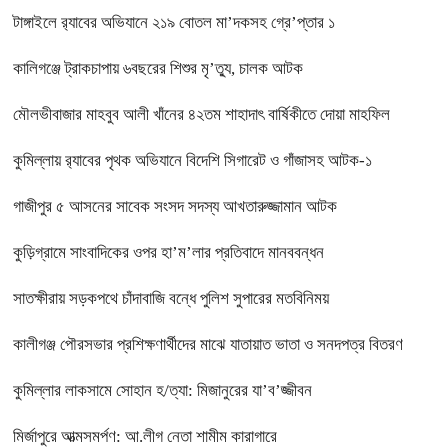
টাঙ্গাইলে র‍্যাবের অভিযানে ২১৯ বোতল মা’দকসহ গ্রে’প্তার ১
কালিগঞ্জে ট্রাকচাপায় ৬বছরের শিশুর মৃ’ত্যু, চালক আটক
মৌলভীবাজার মাহবুব আলী খাঁনের ৪২তম শাহাদাৎ বার্ষিকীতে দোয়া মাহফিল
কুমিল্লায় র‍্যাবের পৃথক অভিযানে বিদেশি সিগারেট ও গাঁজাসহ আটক-১
গাজীপুর ৫ আসনের সাবেক সংসদ সদস্য আখতারুজ্জামান আটক
কুড়িগ্রামে সাংবাদিকের ওপর হা’ম’লার প্রতিবাদে মানববন্ধন
সাতক্ষীরায় সড়কপথে চাঁদাবাজি বন্ধে পুলিশ সুপারের মতবিনিময়
কালীগঞ্জ পৌরসভার প্রশিক্ষণার্থীদের মাঝে যাতায়াত ভাতা ও সনদপত্র বিতরণ
কুমিল্লার লাকসামে সোহান হ/ত্যা: মিজানুরের যা’ব’জ্জীবন
মির্জাপুরে আত্মসমর্পণ: আ.লীগ নেতা শামীম কারাগারে