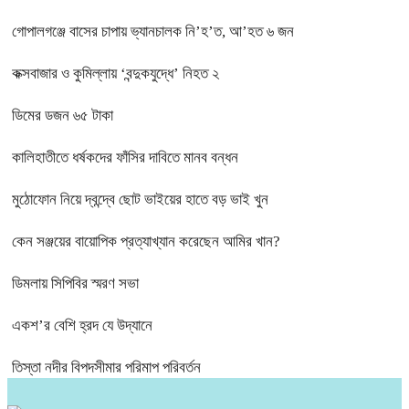
গোপালগঞ্জে বাসের চাপায় ভ্যানচালক নি’হ’ত, আ’হত ৬ জন
কক্সবাজার ও কুমিল্লায় ‘বন্দুকযুদ্ধে’ নিহত ২
ডিমের ডজন ৬৫ টাকা
কালিহাতীতে ধর্ষকদের ফাঁসির দাবিতে মানব বন্ধন
মুঠোফোন নিয়ে দ্বন্দ্বে ছোট ভাইয়ের হাতে বড় ভাই খুন
কেন সঞ্জয়ের বায়োপিক প্রত্যাখ্যান করেছেন আমির খান?
ডিমলায় সিপিবির স্মরণ সভা
একশ’র বেশি হ্রদ যে উদ্যানে
তিস্তা নদীর বিপদসীমার পরিমাপ পরিবর্তন