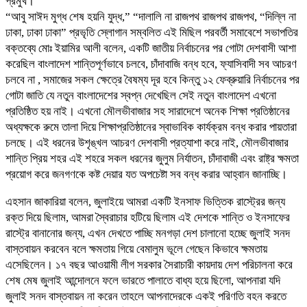
প্রমুখ।
“আবু সাঈদ মুগ্ধ শেষ হয়নি যুদ্ধ,” “দালালি না রাজপথ রাজপথ রাজপথ, “দিল্লি না
ঢাকা, ঢাকা ঢাকা” প্রভৃতি স্লোগান সম্বলিত এই মিছিল পরবর্তী সমাবেশে সভাপতির
বক্তব্যে মোঃ ইয়ামির আলী বলেন, একটি জাতীয় নির্বাচনের পর গোটা দেশবাসী আশা
করেছিল বাংলাদেশ শান্তিপূর্ণভাবে চলবে, চাঁদাবাজি বন্ধ হবে, ফ্যাসিবাদী সব আচরণ
চলবে না , সমাজের সকল ক্ষেত্রে বৈষম্য দূর হবে কিন্তু ১২ ফেব্রুয়ারি নির্বাচনের পর
গোটা জাতি যে নতুন বাংলাদেশের স্বপ্ন দেখেছিল সেই নতুন বাংলাদেশ এখনো
প্রতিষ্ঠিত হয় নাই। এখনো মৌলভীবাজার সহ সারাদেশে অনেক শিক্ষা প্রতিষ্ঠানের
অধ্যক্ষকে রুমে তালা দিয়ে শিক্ষাপ্রতিষ্ঠানের স্বাভাবিক কার্যক্রম বন্ধ করার পায়তারা
চলছে। এই ধরনের উশৃঙ্খল আচরণ দেশবাসী প্রত্যাশা করে নাই, মৌলভীবাজার
শান্তি প্রিয় শহর এই শহরে সকল ধরনের জুলুম নির্যাতন, চাঁদাবাজী এবং রাষ্ট্র ক্ষমতা
প্রয়োগ করে জনগণকে কষ্ট দেয়ার যত অপচেষ্টা সব বন্ধ করার আহ্বান জানাচ্ছি।
‎এহসান জাকারিয়া বলেন, জুলাইয়ে আমরা একটি ইনসাফ ভিত্তিক রাস্ট্রের জন্য
রক্ত দিয়ে ছিলাম, আমরা স্বৈরাচার হটিয়ে ছিলাম এই দেশকে শান্তি ও ইনসাফের
রাস্ট্রে বানানোর জন্য, এখন দেখতে পাচ্ছি মনগড়া দেশ চালানো হচ্ছে জুলাই সনদ
বাস্তবায়ন করবেন বলে ক্ষমতায় গিয়ে বেমালুম ভূলে গেছেন কিভাবে ক্ষমতায়
এসেছিলেন। ১৭ বছর আওয়ামী লীগ সরকার সৈরাচারী কায়দায় দেশ পরিচালনা করে
শেষ মেষ জুলাই আন্দোলনে ফলে ভারতে পালাতে বাধ্য হয়ে ছিলো, আপনারা যদি
জুলাই সনদ বাস্তবায়ন না করেন তাহলে আপনাদেরকে একই পরিণতি বহন করতে