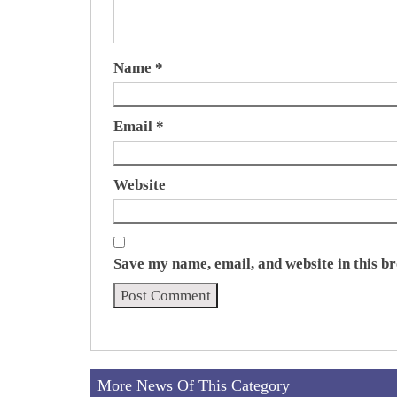
Name
*
Email
*
Website
Save my name, email, and website in this b
More News Of This Category