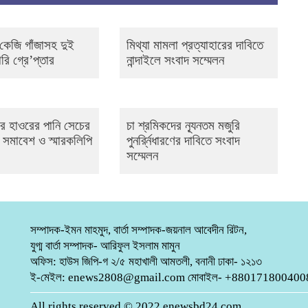
৪ কেজি গাঁজাসহ দুই
মিথ্যা মামলা প্রত্যাহারের দাবিতে
রি গ্রে’প্তার
নান্দাইলে সংবাদ সম্মেলন
ে হাওরের পানি সেচের
চা শ্রমিকদের ন্যূনতম মজুরি
 সমাবেশ ও স্মারকলিপি
পুনর্র্নিধারণের দাবিতে সংবাদ
সম্মেলন
সম্পাদক-ইমন মাহমুদ, বার্তা সম্পাদক-জয়নাল আবেদীন রিটন,
যুগ্ম বার্তা সম্পাদক- আরিফুল ইসলাম মামুন
অফিস: হাউস জিপি-গ ২/৫ মহাখালী আমতলী, বনানী ঢাকা- ১২১৩
ই-মেইল: enews2808@gmail.com মোবাইল- +880171800400
All rights reserved © 2022 enewsbd24.com