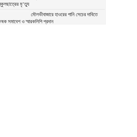
্কুলছাত্রের মৃ’ত্যু
মৌলভীবাজারে হাওরের পানি সেচের দাবিতে
ৃষক সমাবেশ ও স্মারকলিপি প্রদান
চা শ্রমিকদের ন্যূনতম মজুরি পুনর্র্নিধারণের
াবিতে সংবাদ সম্মেলন
বাগেরহাট খানজাহান আলী ডিগ্রি কলেজে
পালিত হয়নি জুলাই গনঅভ্যুথ্যান দিবস
পাঁচ দাবিতে বাগেরহাটে ১১ দলীয় ঐক্যের
বিক্ষোভ, প্রধানমন্ত্রীর কাছে স্মারকলিপি
মৌলভীবাজারে ১১ দলীয় ঐক্যের স্মারকলিপি,
জ্বালানি ও দ্রব্যমূল্য নিয়ে উদ্বেগ
টুঙ্গিপাড়ায় ‘৩৬ জুলাই’ স্মারক তোরণে আগুন,
৭৫ জনকে আসামী করে মামলা