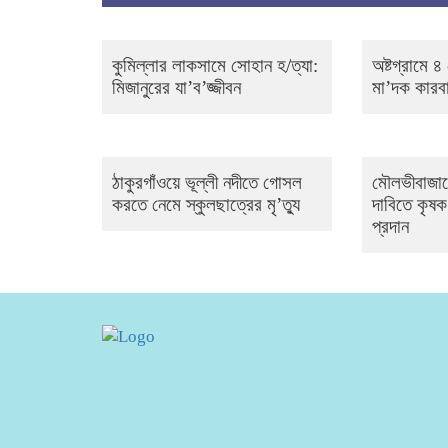
কুমিল্লার লাকসামে সোহান হ/ত্যা:
অষ্টগ্রামে 
মিজানুরের যা’ব’জ্জীবন
মা’দক কারবা
ঠাকুরগাঁওয়ে ভূল্লী নদীতে গোসল
মৌলভীবাজার
করতে নেমে স্কুলছাত্রের মৃ’ত্যু
দাবিতে কৃষক
প্রদান