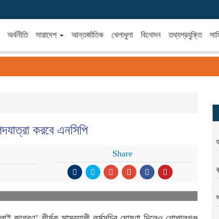
অর্থনীতি
সারাদেশ
আন্তর্জাতিক
খেলাধুলা
বিনোদন
তথ্যপ্রযুক্তি
সাহ
পদযাত্রা করবে এনসিপি
য
Share
ক
স
ুলাই জাগরণ’ শীর্ষক মাসব্যাপী কর্মসূচির ঘোষণা দিলেও গোপালগঞ্জ