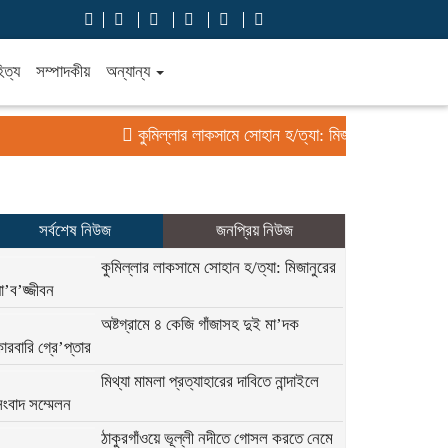
িত্য
সম্পাদকীয়
অন্যান্য
কুমিল্লার লাকসামে সোহান হ/ত্যা: মিজানুরের যা’ব’জ্জীবন
সর্বশেষ নিউজ
জনপ্রিয় নিউজ
কুমিল্লার লাকসামে সোহান হ/ত্যা: মিজানুরের
া’ব’জ্জীবন
অষ্টগ্রামে ৪ কেজি গাঁজাসহ দুই মা’দক
ারবারি গ্রে’প্তার
মিথ্যা মামলা প্রত্যাহারের দাবিতে নান্দাইলে
ংবাদ সম্মেলন
ঠাকুরগাঁওয়ে ভূল্লী নদীতে গোসল করতে নেমে