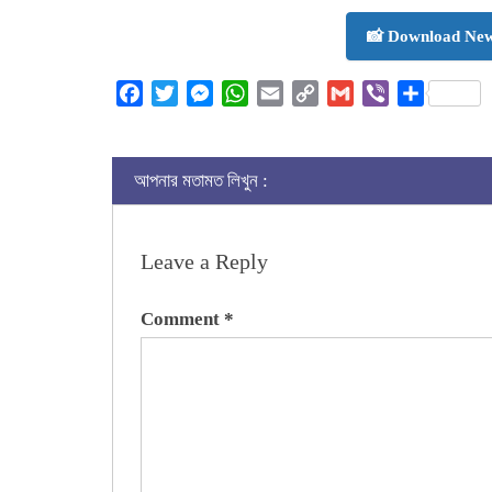
📸 Download New
Facebook
Twitter
Messenger
WhatsApp
Email
Copy
Gmail
Viber
Share
Link
আপনার মতামত লিখুন :
Leave a Reply
Comment
*