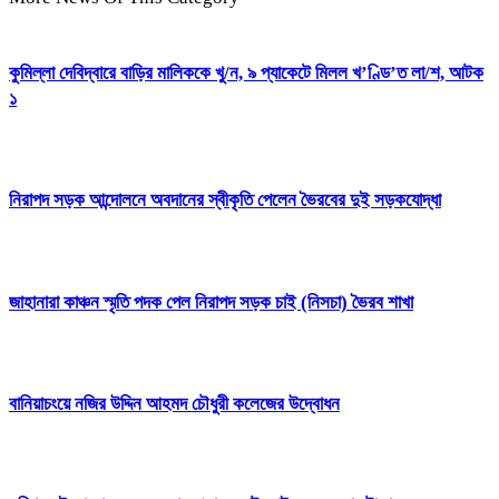
কুমিল্লা দেবিদ্বারে বাড়ির মালিককে খু/ন, ৯ প্যাকেটে মিলল খ’ণ্ডি’ত লা/শ, আটক
১
নিরাপদ সড়ক আন্দোলনে অবদানের স্বীকৃতি পেলেন ভৈরবের দুই সড়কযোদ্ধা
জাহানারা কাঞ্চন স্মৃতি পদক পেল নিরাপদ সড়ক চাই (নিসচা) ভৈরব শাখা
বানিয়াচংয়ে নজির উদ্দিন আহমদ চৌধুরী কলেজের উদ্বোধন