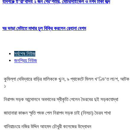
হবিগঞ্জে ই’য়া’বাসহ ২ জন গ্রে’প্তার, মোটরসাইকেল ও নগদ টাকা জব্দ
ঘর ভাড়া মেটাতে মাথার চুল বিক্রি করলেন রেহানা বেগম
সর্বশেষ নিউজ
জনপ্রিয় নিউজ
কুমিল্লা দেবিদ্বারে বাড়ির মালিককে খু/ন, ৯ প্যাকেটে মিলল খ’ণ্ডি’ত লা/শ, আটক
১
নিরাপদ সড়ক আন্দোলনে অবদানের স্বীকৃতি পেলেন ভৈরবের দুই সড়কযোদ্ধা
জাহানারা কাঞ্চন স্মৃতি পদক পেল নিরাপদ সড়ক চাই (নিসচা) ভৈরব শাখা
বানিয়াচংয়ে নজির উদ্দিন আহমদ চৌধুরী কলেজের উদ্বোধন