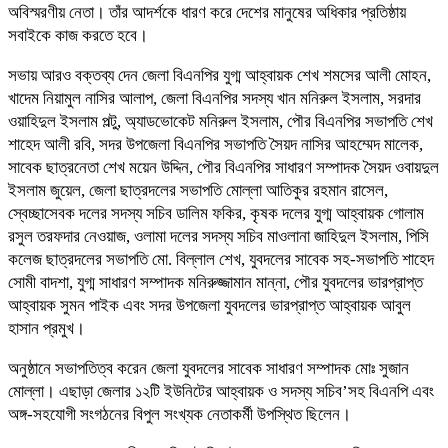
অবিস্মরণীয় নেতা। তাঁর আদর্শকে ধারণ করে দেশের মানুষের অধিকার প্রতিষ্ঠায়
সবাইকে কাজ করতে হবে।
সভায় আরও বক্তব্য দেন জেলা বিএনপির যুগ্ম আহ্বায়ক শেখ শমসের আলী মোহন,
খাদেম নিয়ামুল নাসির আলাপ, জেলা বিএনপির সদস্য খান মনিরুল ইসলাম, সরদার
ওয়াহিদুল ইসলাম পল্টু, অ্যাডভোকেট মনিরুল ইসলাম, পৌর বিএনপির সভাপতি শেখ
শাহেদ আলী রবি, সদর উপজেলা বিএনপির সভাপতি সৈয়দ নাসির আহম্মেদ মালেক,
সাবেক ছাত্রনেতা শেখ ময়েন উদ্দিন, পৌর বিএনপির সাধারণ সম্পাদক সৈয়দ ওবায়দুল
ইসলাম জুয়েল, জেলা ছাত্রদলের সভাপতি মোল্লা আতিকুর রহমান রাসেল,
স্বেচ্ছাসেবক দলের সদস্য সচিব ডালিম ফকির, কৃষক দলের যুগ্ম আহ্বায়ক গোলাম
রসুল তরফদার নেওয়াজ, ওলামা দলের সদস্য সচিব মাওলানা জাহিদুল ইসলাম, পিসি
কলেজ ছাত্রদলের সভাপতি মো. বিল্লাল শেখ, যুবদলের সাবেক সহ-সভাপতি শাহেদ
সোমী বাদশা, যুগ্ম সাধারণ সম্পাদক মনিরুজ্জামান মান্না, পৌর যুবদলের ভারপ্রাপ্ত
আহ্বায়ক সুমন পাইক এবং সদর উপজেলা যুবদলের ভারপ্রাপ্ত আহ্বায়ক আবুল
হাসান প্রমুখ।
অনুষ্ঠানে সভাপতিত্ব করেন জেলা যুবদলের সাবেক সাধারণ সম্পাদক মোঃ সুজান
মোল্লা। এছাড়া জেলার ১২টি ইউনিটের আহ্বায়ক ও সদস্য সচিব’সহ বিএনপি এবং
অঙ্গ-সহযোগী সংগঠনের বিপুল সংখ্যক নেতাকর্মী উপস্থিত ছিলেন।