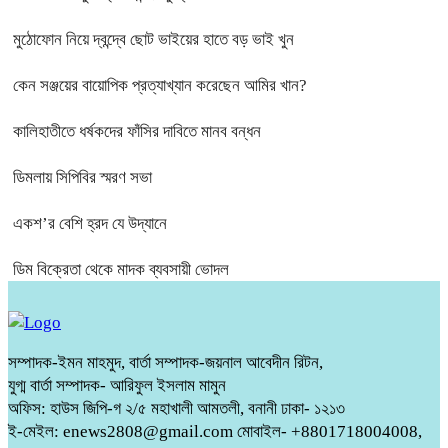
মুঠোফোন নিয়ে দ্বন্দ্বে ছোট ভাইয়ের হাতে বড় ভাই খুন
কেন সঞ্জয়ের বায়োপিক প্রত্যাখ্যান করেছেন আমির খান?
কালিহাতীতে ধর্ষকদের ফাঁসির দাবিতে মানব বন্ধন
ডিমলায় সিপিবির স্মরণ সভা
একশ’র বেশি হ্রদ যে উদ্যানে
ডিম বিক্রেতা থেকে মাদক ব্যবসায়ী ভোদল
সম্পাদক-ইমন মাহমুদ, বার্তা সম্পাদক-জয়নাল আবেদীন রিটন,
যুগ্ম বার্তা সম্পাদক- আরিফুল ইসলাম মামুন
অফিস: হাউস জিপি-গ ২/৫ মহাখালী আমতলী, বনানী ঢাকা- ১২১৩
ই-মেইল: enews2808@gmail.com মোবাইল- +8801718004008,