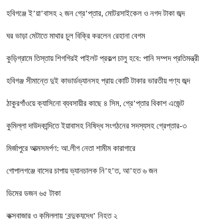
হবিগঞ্জে ই’য়া’বাসহ ২ জন গ্রে’প্তার, মোটরসাইকেল ও নগদ টাকা জব্দ
ঘর ভাড়া মেটাতে মাথার চুল বিক্রি করলেন রেহানা বেগম
কুড়িগ্রামে তিস্তায় শিগগিরই পাইলট প্রকল্প চালু হবে: পানি সম্পদ প্রতিমন্ত্রী
হবিগঞ্জ সীমান্তে দুই কাভার্ডভ্যানসহ প্রায় কোটি টাকার ভারতীয় পণ্য জব্দ
ঠাকুরগাঁওয়ে ক্যাসিনো ব্যবসায়ীর কাছে ৪ সিম, গ্রে’প্তার বিকাশ এজেন্ট
কুমিল্লা দাউদকান্দিতে ইয়াবাসহ নিষিদ্ধ সংগঠনের সদস্যসহ গ্রেপ্তার-৩
মির্জাপুরে আত্মসমর্পণ: আ.লীগ নেতা শামীম কারাগারে
গোপালগঞ্জে বাসের চাপায় ভ্যানচালক নি’হ’ত, আ’হত ৬ জন
ডিমের ডজন ৬৫ টাকা
কক্সবাজার ও কুমিল্লায় ‘বন্দুকযুদ্ধে’ নিহত ২