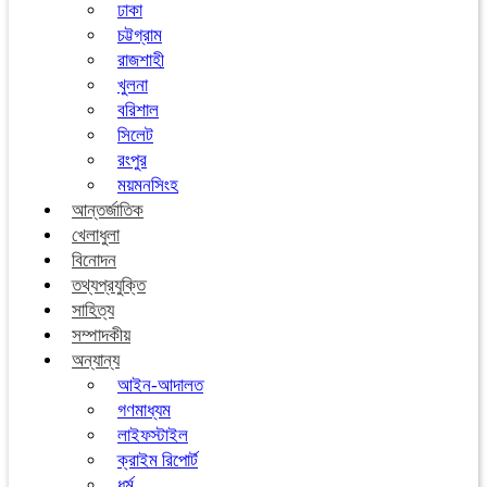
ঢাকা
চট্টগ্রাম
রাজশাহী
খুলনা
বরিশাল
সিলেট
রংপুর
ময়মনসিংহ
আন্তর্জাতিক
খেলাধুলা
বিনোদন
তথ্যপ্রযুক্তি
সাহিত্য
সম্পাদকীয়
অন্যান্য
আইন-আদালত
গণমাধ্যম
লাইফস্টাইল
ক্রাইম রিপোর্ট
ধর্ম