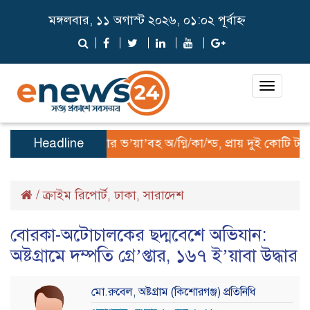
মঙ্গলবার, ১১ অগাস্ট ২০২৬, ০১:০২ পূর্বাহ্ন
Toggle
navigat
Headline
হাতিয়ার ভ’য়া’বহ অ/গ্নি/কা/ন্ড, প্রায় দুই কোটি টাকা
/
ক্রাইম রিপোর্ট
ঢাকা
সারাদেশ
,
,
বোরকা-অটোচালকের ছদ্মবেশে অভিযান:
অষ্টগ্রামে দম্পতি গ্রে’প্তার, ১৬৭ ই’য়াবা উদ্ধার
মো.রুবেল, অষ্টগ্রাম (কিশোরগঞ্জ) প্রতিনিধি