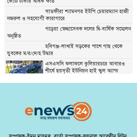
কোটি টাকার অধিক ক্ষতি
সাতক্ষীরা শ্যামনগর ইউপি চেয়ারম্যান হাজী
নজরুল ও সহযোগী কারাগারে
গড়েয়া স্বেচ্ছাসেবক দলের দ্বি-বার্ষিক সম্মেলন
অনুষ্ঠিত
হবিগঞ্জ-লাখাই সড়কের পাশে গাছ থেকে
যুবকের ম/র/দে/হ উদ্ধার
এসএসসি ফলাফলে কুলিয়ারচরে আবারও
শীর্ষে ছয়সূতী ইউনিয়ন হাই স্কুল অ্যান্ড
কলেজ
আন্তর্জাতিক আদিবাসী দিবসে আমোষ মুর্মুর
৮ দফা দাবি
দুর্গাপুরে মাদক ও বাল্যবিবাহকে লাল কার্ড
দেখাল শিক্ষার্থীরা
মির্জাপুরে ২ কেজি গাঁজাসহ যুবক আটক
সম্পাদক-ইমন মাহমুদ, বার্তা সম্পাদক-জয়নাল আবেদীন রিটন,