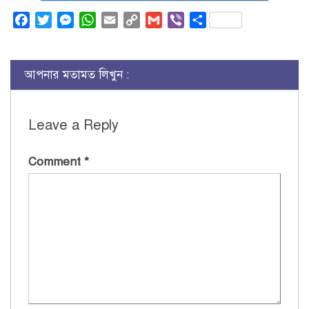
Facebook
Twitter
Messenger
WhatsApp
Email
Copy
Gmail
Viber
Share
Link
আপনার মতামত লিখুন :
Leave a Reply
Comment
*