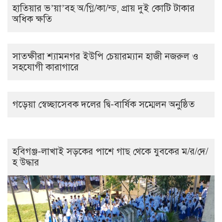
হাতিয়ার ভ’য়া’বহ অ/গ্নি/কা/ন্ড, প্রায় দুই কোটি টাকার
অধিক ক্ষতি
সাতক্ষীরা শ্যামনগর ইউপি চেয়ারম্যান হাজী নজরুল ও
সহযোগী কারাগারে
গড়েয়া স্বেচ্ছাসেবক দলের দ্বি-বার্ষিক সম্মেলন অনুষ্ঠিত
হবিগঞ্জ-লাখাই সড়কের পাশে গাছ থেকে যুবকের ম/র/দে/
হ উদ্ধার