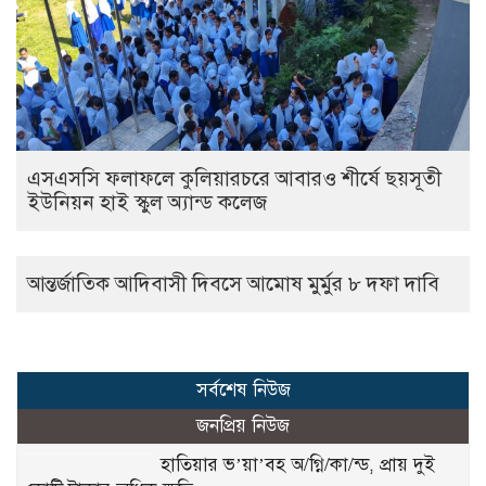
এসএসসি ফলাফলে কুলিয়ারচরে আবারও শীর্ষে ছয়সূতী
ইউনিয়ন হাই স্কুল অ্যান্ড কলেজ
আন্তর্জাতিক আদিবাসী দিবসে আমোষ মুর্মুর ৮ দফা দাবি
সর্বশেষ নিউজ
জনপ্রিয় নিউজ
হাতিয়ার ভ’য়া’বহ অ/গ্নি/কা/ন্ড, প্রায় দুই