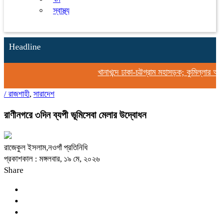
স্বাস্থ্য
Headline
খানাখন্দে ঢাকা-চট্টগ্রাম মহাসড়ক; কুমিল্লার অ
/
রাজশাহী
,
সারাদেশ
রাণীনগরে ৩দিন ব্যপী ভূমিসেবা মেলার উদ্বোধন
রাজেকুল ইসলাম,নওগাঁ প্রতিনিধি
প্রকাশকাল : মঙ্গলবার, ১৯ মে, ২০২৬
Share