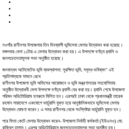
নওগাঁর রাণীনগর উপজেলায় তিন দিনব্যাপী ভূমিসেবা মেলার উদ্বোধন করা হয়েছে।
মঙ্গলবার বেলা ১১টায় এ মেলার উদ্বোধন করা হয়। এ উপলক্ষে বর্ণাঢ্য র‌্যালি ও
জনসচেতনতামূলক সভা অনুষ্ঠিত হয়েছে।
জনবান্ধব অটোমেটেড ভূমি ব্যবস্থাপনা: সুরক্ষিত ভূমি, সমৃদ্ধ ভবিষ্যৎ” এই
প্রতিপাদ্যকে সামনে রেখে
রাণীনগর উপজেলা ভূমি অফিসের আয়োজনে ও ভূমি মন্ত্রণালয়ের সহযোগিতায়
অনুষ্ঠিত উদ্বোধনী মেলা উপলক্ষে বর্ণাঢ্য র‌্যালী বের করা হয়। র‌্যালি শেষে উপজেলা
পরিষদ অডিটোরিয়াম হলরুমে মিলিত হন। এরপরই ঢাকা থেকে প্রধানমন্ত্রী তারেক
রহমান সারাদেশে একযোগে ভার্চুয়ালি যুক্ত হয়ে আনুষ্ঠানিকভাবে ভূমিসেবা মেলার
উদ্বোধন ঘোষণা করেন। এ সময় রাণীনগর থেকে সংশ্লিষ্টরা ভার্চুয়ালি যুক্ত হন।
পরে ফিতা কেটে মেলার উদ্বোধন করেন- উপজেলা নির্বাহী কর্মকর্তা (ইউএনও) মো.
রাকিবুল হাসান। এরপর অডিটোরিয়ামে জনসচেতনতামূলক সভা অনুষ্ঠিত হয়।