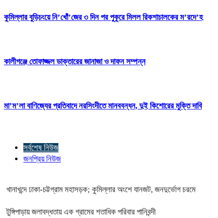
কুমিল্লার বুড়িচংয়ে নি’খোঁ’জের ৩ দিন পর পুকুরে মিলল রিকশাচালকের ম’রদে’হ
কালীগঞ্জে তোফাজ্জল ডাক্তারের জানাজা ও দাফন সম্পন্ন
মা’ম’লা বাণিজ্যের প্রতিবাদে নরসিংদীতে মানববন্ধন, দুই কিশোরের মুক্তি দাবি
সর্বশেষ নিউজ
জনপ্রিয় নিউজ
খানাখন্দে ঢাকা-চট্টগ্রাম মহাসড়ক; কুমিল্লার অংশে যানজট, জনদুর্ভোগ চরমে
টুঙ্গিপাড়ায় জলাবদ্ধতায় এক গ্রামের শতাধিক পরিবার পানিবন্দী