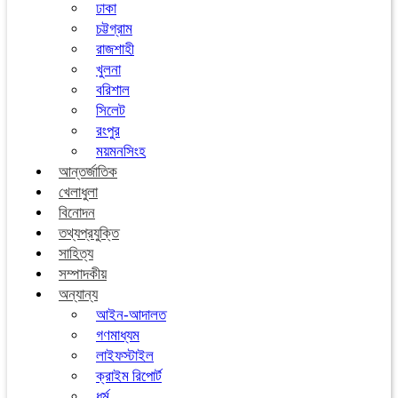
ঢাকা
চট্টগ্রাম
রাজশাহী
খুলনা
বরিশাল
সিলেট
রংপুর
ময়মনসিংহ
আন্তর্জাতিক
খেলাধুলা
বিনোদন
তথ্যপ্রযুক্তি
সাহিত্য
সম্পাদকীয়
অন্যান্য
আইন-আদালত
গণমাধ্যম
লাইফস্টাইল
ক্রাইম রিপোর্ট
ধর্ম