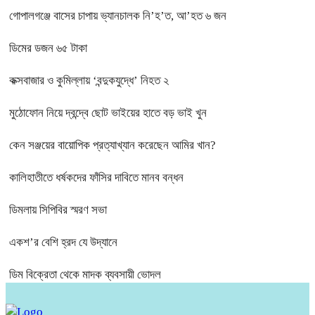
গোপালগঞ্জে বাসের চাপায় ভ্যানচালক নি’হ’ত, আ’হত ৬ জন
ডিমের ডজন ৬৫ টাকা
কক্সবাজার ও কুমিল্লায় ‘বন্দুকযুদ্ধে’ নিহত ২
মুঠোফোন নিয়ে দ্বন্দ্বে ছোট ভাইয়ের হাতে বড় ভাই খুন
কেন সঞ্জয়ের বায়োপিক প্রত্যাখ্যান করেছেন আমির খান?
কালিহাতীতে ধর্ষকদের ফাঁসির দাবিতে মানব বন্ধন
ডিমলায় সিপিবির স্মরণ সভা
একশ’র বেশি হ্রদ যে উদ্যানে
ডিম বিক্রেতা থেকে মাদক ব্যবসায়ী ভোদল