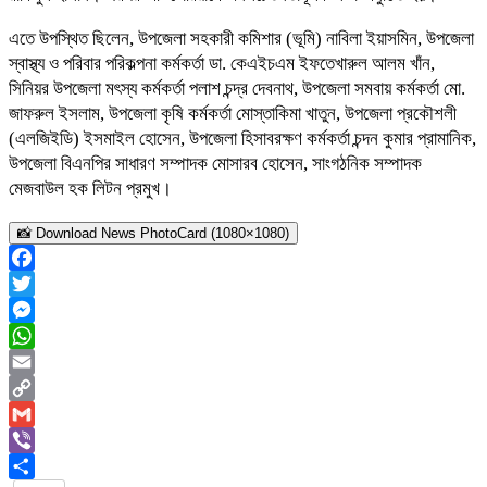
এতে উপস্থিত ছিলেন, উপজেলা সহকারী কমিশার (ভূমি) নাবিলা ইয়াসমিন, উপজেলা
স্বাস্থ্য ও পরিবার পরিকল্পনা কর্মকর্তা ডা. কেএইচএম ইফতেখারুল আলম খাঁন,
সিনিয়র উপজেলা মৎস্য কর্মকর্তা পলাশ চন্দ্র দেবনাথ, উপজেলা সমবায় কর্মকর্তা মো.
জাফরুল ইসলাম, উপজেলা কৃষি কর্মকর্তা মোস্তাকিমা খাতুন, উপজেলা প্রকৌশলী
(এলজিইডি) ইসমাইল হোসেন, উপজেলা হিসাবরক্ষণ কর্মকর্তা চন্দন কুমার প্রামানিক,
উপজেলা বিএনপির সাধারণ সম্পাদক মোসারব হোসেন, সাংগঠনিক সম্পাদক
মেজবাউল হক লিটন প্রমুখ।
📸 Download News PhotoCard (1080×1080)
Facebook
Twitter
Messenger
WhatsApp
Email
Copy
Link
Gmail
Viber