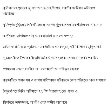
কুলিয়ারচরে গৃহবধূর ঝু’ল’ন্ত ম/র/দেহ উদ্ধার, স্বামীর পরকীয়ার অভিযোগ
পরিবারের
কুমিল্লার বুড়িচংয়ে নি’খোঁ’জের ৩ দিন পর পুকুরে মিলল রিকশাচালকের ম’রদে’হ
কালীগঞ্জে তোফাজ্জল ডাক্তারের জানাজা ও দাফন সম্পন্ন
মা’ম’লা বাণিজ্যের প্রতিবাদে নরসিংদীতে মানববন্ধন, দুই কিশোরের মুক্তি দাবি
ভূরুঙ্গামারীতে উপসহকারী কৃষি কর্মকর্তা ও মেম্বারের মেয়ের সম্পর্কের পর বিয়ে
গণমাধ্যম এখনো স্বাধীন নয়’ বাগেরহাটে ডা. শফিকুর রহমান:
রাঙামাটিতে পাহাড় ধস ও বন্যায় ক্ষতিগ্রস্ত পরিবারকে জেলা পরিষদের খাদ্য সহায়তা
ঠাকুরগাঁওয়ে ডিবির অভিযানে ৭২ পিস ইয়াবাসহ গ্রে’প্তার ৩
মির্জাপুরে আত্মসমর্পণ: আ.লীগ নেতা শামীম কারাগারে