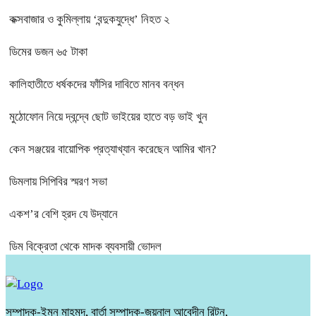
কক্সবাজার ও কুমিল্লায় ‘বন্দুকযুদ্ধে’ নিহত ২
ডিমের ডজন ৬৫ টাকা
কালিহাতীতে ধর্ষকদের ফাঁসির দাবিতে মানব বন্ধন
মুঠোফোন নিয়ে দ্বন্দ্বে ছোট ভাইয়ের হাতে বড় ভাই খুন
কেন সঞ্জয়ের বায়োপিক প্রত্যাখ্যান করেছেন আমির খান?
ডিমলায় সিপিবির স্মরণ সভা
একশ’র বেশি হ্রদ যে উদ্যানে
ডিম বিক্রেতা থেকে মাদক ব্যবসায়ী ভোদল
সম্পাদক-ইমন মাহমুদ, বার্তা সম্পাদক-জয়নাল আবেদীন রিটন,