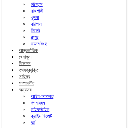
চট্টগ্রাম
রাজশাহী
খুলনা
বরিশাল
সিলেট
রংপুর
ময়মনসিংহ
আন্তর্জাতিক
খেলাধুলা
বিনোদন
তথ্যপ্রযুক্তি
সাহিত্য
সম্পাদকীয়
অন্যান্য
আইন-আদালত
গণমাধ্যম
লাইফস্টাইল
ক্রাইম রিপোর্ট
ধর্ম