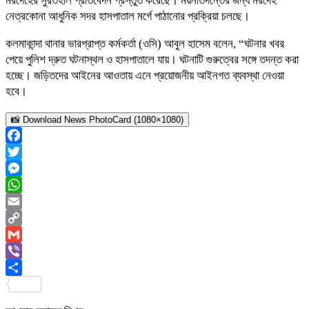
মরদেহের সুরতহাল প্রতিবেদন প্রস্তুত করেছে। ময়নাতদন্তের জন্য মরদেহ
নেত্রকোনা আধুনিক সদর হাসপাতাল মর্গে পাঠানোর প্রক্রিয়া চলছে।
কলমাকান্দা থানার ভারপ্রাপ্ত কর্মকর্তা (ওসি) আবুল হাসেম বলেন, “ঘটনার খবর
পেয়ে পুলিশ দ্রুত ঘটনাস্থল ও হাসপাতালে যায়। ঘটনাটি গুরুত্বের সঙ্গে তদন্ত করা
হচ্ছে। জড়িতদের আইনের আওতায় এনে প্রয়োজনীয় আইনগত ব্যবস্থা নেওয়া
হবে।
📸 Download News PhotoCard (1080×1080)
Facebook
Twitter
Messenger
WhatsApp
Email
Copy
Link
Gmail
Viber
Share