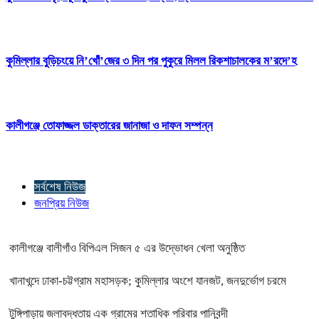
কুমিল্লার বুড়িচংয়ে নি’খোঁ’জের ৩ দিন পর পুকুরে মিলল রিকশাচালকের ম’রদে’হ
কালীগঞ্জে তোফাজ্জল ডাক্তারের জানাজা ও দাফন সম্পন্ন
সর্বশেষ নিউজ
জনপ্রিয় নিউজ
কালীগঞ্জে বালীগাঁও বিপিএল সিজন ৫ এর উদ্ভোধন খেলা অনুষ্ঠিত
খানাখন্দে ঢাকা-চট্টগ্রাম মহাসড়ক; কুমিল্লার অংশে যানজট, জনদুর্ভোগ চরমে
টুঙ্গিপাড়ায় জলাবদ্ধতায় এক গ্রামের শতাধিক পরিবার পানিবন্দী