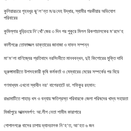
কুলিয়ারচরে গৃহবধূর ঝু’ল’ন্ত ম/র/দেহ উদ্ধার, স্বামীর পরকীয়ার অভিযোগ
পরিবারের
কুমিল্লার বুড়িচংয়ে নি’খোঁ’জের ৩ দিন পর পুকুরে মিলল রিকশাচালকের ম’রদে’হ
কালীগঞ্জে তোফাজ্জল ডাক্তারের জানাজা ও দাফন সম্পন্ন
মা’ম’লা বাণিজ্যের প্রতিবাদে নরসিংদীতে মানববন্ধন, দুই কিশোরের মুক্তি দাবি
ভূরুঙ্গামারীতে উপসহকারী কৃষি কর্মকর্তা ও মেম্বারের মেয়ের সম্পর্কের পর বিয়ে
গণমাধ্যম এখনো স্বাধীন নয়’ বাগেরহাটে ডা. শফিকুর রহমান:
রাঙামাটিতে পাহাড় ধস ও বন্যায় ক্ষতিগ্রস্ত পরিবারকে জেলা পরিষদের খাদ্য সহায়তা
মির্জাপুরে আত্মসমর্পণ: আ.লীগ নেতা শামীম কারাগারে
গোপালগঞ্জে বাসের চাপায় ভ্যানচালক নি’হ’ত, আ’হত ৬ জন