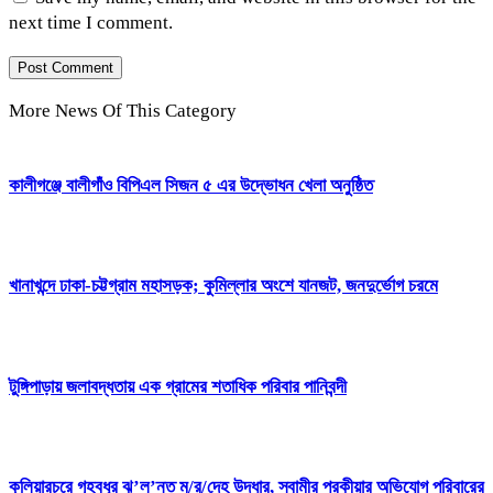
next time I comment.
More News Of This Category
কালীগঞ্জে বালীগাঁও বিপিএল সিজন ৫ এর উদ্ভোধন খেলা অনুষ্ঠিত
খানাখন্দে ঢাকা-চট্টগ্রাম মহাসড়ক; কুমিল্লার অংশে যানজট, জনদুর্ভোগ চরমে
টুঙ্গিপাড়ায় জলাবদ্ধতায় এক গ্রামের শতাধিক পরিবার পানিবন্দী
কুলিয়ারচরে গৃহবধূর ঝু’ল’ন্ত ম/র/দেহ উদ্ধার, স্বামীর পরকীয়ার অভিযোগ পরিবারের