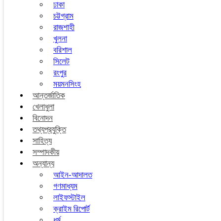
ঢাকা
চট্টগ্রাম
রাজশাহী
খুলনা
বরিশাল
সিলেট
রংপুর
ময়মনসিংহ
আন্তর্জাতিক
খেলাধুলা
বিনোদন
তথ্যপ্রযুক্তি
সাহিত্য
সম্পাদকীয়
অন্যান্য
আইন-আদালত
গণমাধ্যম
লাইফস্টাইল
ক্রাইম রিপোর্ট
ধর্ম