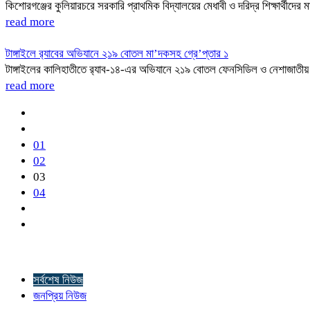
কিশোরগঞ্জের কুলিয়ারচরে সরকারি প্রাথমিক বিদ্যালয়ের মেধাবী ও দরিদ্র শিক্ষার্থীদে
read more
টাঙ্গাইলে র‍্যাবের অভিযানে ২১৯ বোতল মা’দকসহ গ্রে’প্তার ১
টাঙ্গাইলের কালিহাতীতে র‍্যাব-১৪-এর অভিযানে ২১৯ বোতল ফেনসিডিল ও নেশাজাতীয় 
read more
01
02
03
04
সর্বশেষ নিউজ
জনপ্রিয় নিউজ