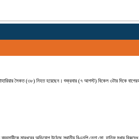
খ শাহারিয়ার সৈকত (৩৮) নিহত হয়েছেন। শুক্রবার (৭ আগস্ট) বিকেল ৩টার দিকে বাগেরহ
ক ব্যবসায়ীকে মারধরের অভিযোগ উঠেছে স্থানীয় বিএনপি নেতা মো. হানিফ মৃধার বিরু