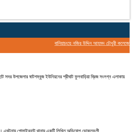
বানিয়াচংয়ে নজির উদ্দিন আহমদ চৌধুরী কলেজের উদ্
াট সদর উপজেলার ষাটগম্বুজ ইউনিয়নের শ্রীঘাট ফুলবাড়িয়া ব্রিজ সংলগ্ন এলাকায়
দ্ধে। এঘটনায় গোসাইরহাট থানায় একটি লিখিত অভিযোগ ভোক্তভুগী