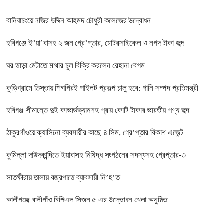
বানিয়াচংয়ে নজির উদ্দিন আহমদ চৌধুরী কলেজের উদ্বোধন
হবিগঞ্জে ই’য়া’বাসহ ২ জন গ্রে’প্তার, মোটরসাইকেল ও নগদ টাকা জব্দ
ঘর ভাড়া মেটাতে মাথার চুল বিক্রি করলেন রেহানা বেগম
কুড়িগ্রামে তিস্তায় শিগগিরই পাইলট প্রকল্প চালু হবে: পানি সম্পদ প্রতিমন্ত্রী
হবিগঞ্জ সীমান্তে দুই কাভার্ডভ্যানসহ প্রায় কোটি টাকার ভারতীয় পণ্য জব্দ
ঠাকুরগাঁওয়ে ক্যাসিনো ব্যবসায়ীর কাছে ৪ সিম, গ্রে’প্তার বিকাশ এজেন্ট
কুমিল্লা দাউদকান্দিতে ইয়াবাসহ নিষিদ্ধ সংগঠনের সদস্যসহ গ্রেপ্তার-৩
সাতক্ষীরায় তালায় বজ্রপাতে ব্যাবসায়ী নি’হ’ত
কালীগঞ্জে বালীগাঁও বিপিএল সিজন ৫ এর উদ্ভোধন খেলা অনুষ্ঠিত