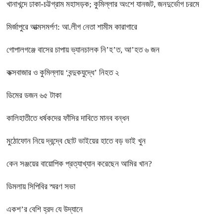
খানাখন্দে ঢাকা-চট্টগ্রাম মহাসড়ক; কুমিল্লার অংশে যানজট, জনদুর্ভোগ চরমে
মির্জাপুরে আত্মসমর্পণ: আ.লীগ নেতা শামীম কারাগারে
গোপালগঞ্জে বাসের চাপায় ভ্যানচালক নি’হ’ত, আ’হত ৬ জন
কক্সবাজার ও কুমিল্লায় ‘বন্দুকযুদ্ধে’ নিহত ২
ডিমের ডজন ৬৫ টাকা
কালিহাতীতে ধর্ষকদের ফাঁসির দাবিতে মানব বন্ধন
মুঠোফোন নিয়ে দ্বন্দ্বে ছোট ভাইয়ের হাতে বড় ভাই খুন
কেন সঞ্জয়ের বায়োপিক প্রত্যাখ্যান করেছেন আমির খান?
ডিমলায় সিপিবির স্মরণ সভা
একশ’র বেশি হ্রদ যে উদ্যানে