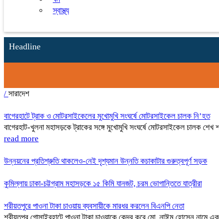
স্বাস্থ্য
Headline
/
সারাদেশ
বাগেরহাটে ট্রাক ও মোটরসাইকেলের মুখোমুখি সংঘর্ষে মোটরসাইকেল চালক নি’হত
বাগেরহাট-খুলনা মহাসড়কে ট্রাকের সঙ্গে মুখোমুখি সংঘর্ষে মোটরসাইকেল চালক শে
read more
উন্নয়নের প্রতিশ্রুতি থাকলেও-নেই দৃশ্যমান উন্নতি কচাকাটার গুরুত্বপূর্ণ সড়ক
কুমিল্লায় ঢাকা-চট্টগ্রাম মহাসড়কে ১৫ কিমি যানজট, চরম ভোগান্তিতে যাত্রীরা
শরীয়তপুরে পাওনা টাকা চাওয়ায় ব্যবসায়ীকে মারধর করলেন বিএনপি নেতা
শরীয়তপুর গোসাইরহাটে পাওনা টাকা চাওয়াকে কেন্দ্র করে মো. নাঈম হোসেন নামে এ