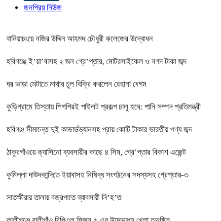
জনপ্রিয় নিউজ
বানিয়াচংয়ে নজির উদ্দিন আহমদ চৌধুরী কলেজের উদ্বোধন
হবিগঞ্জে ই’য়া’বাসহ ২ জন গ্রে’প্তার, মোটরসাইকেল ও নগদ টাকা জব্দ
ঘর ভাড়া মেটাতে মাথার চুল বিক্রি করলেন রেহানা বেগম
কুড়িগ্রামে তিস্তায় শিগগিরই পাইলট প্রকল্প চালু হবে: পানি সম্পদ প্রতিমন্ত্রী
হবিগঞ্জ সীমান্তে দুই কাভার্ডভ্যানসহ প্রায় কোটি টাকার ভারতীয় পণ্য জব্দ
ঠাকুরগাঁওয়ে ক্যাসিনো ব্যবসায়ীর কাছে ৪ সিম, গ্রে’প্তার বিকাশ এজেন্ট
কুমিল্লা দাউদকান্দিতে ইয়াবাসহ নিষিদ্ধ সংগঠনের সদস্যসহ গ্রেপ্তার-৩
সাতক্ষীরায় তালায় বজ্রপাতে ব্যাবসায়ী নি’হ’ত
কালীগঞ্জে বালীগাঁও বিপিএল সিজন ৫ এর উদ্ভোধন খেলা অনুষ্ঠিত