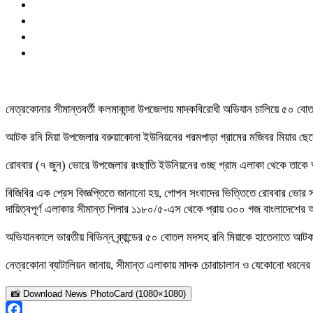
নেত্রকোনার সীমান্তবর্তী কলমাকান্দা উপজেলায় মাদকবিরোধী অভিযান চালিয়ে ৫০ বো
আটক রনি মিয়া উপজেলার বরুয়াকোনা ইউনিয়নের গরমপাড়া গ্রামের মজিবর মিয়ার ছ
রোববার (৭ জুন) ভোরে উপজেলার রংছাতি ইউনিয়নের গুচ্ছ গ্রাম এলাকা থেকে তাকে আ
বিজিবির এক প্রেস বিজ্ঞপ্তিতে জানানো হয়, গোপন সংবাদের ভিত্তিতে রোববার ভো
দায়িত্বপূর্ণ এলাকার সীমান্ত পিলার ১১৮০/৫-এস থেকে প্রায় ৩০০ গজ বাংলাদেশের 
অভিযানকালে ভারতীয় বিভিন্ন ব্র্যান্ডের ৫০ বোতল মদসহ রনি মিয়াকে হাতেনাতে আ
নেত্রকোনা ব্যাটালিয়ন জানায়, সীমান্ত এলাকায় মাদক চোরাচালান ও যেকোনো ধরনের অব
📸 Download News PhotoCard (1080×1080)