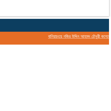
বানিয়াচংয়ে নজির উদ্দিন আহমদ চৌধুরী কলেজের উদ্