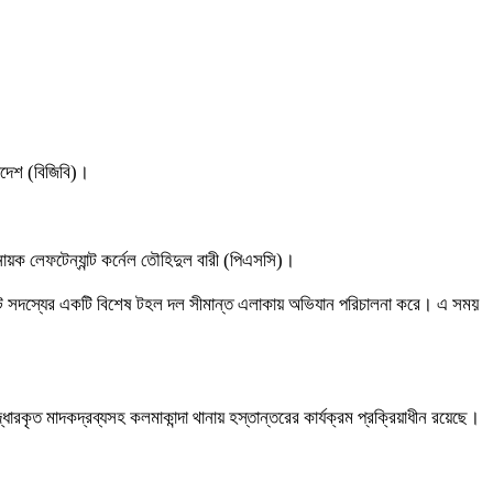
াদেশ (বিজিবি)।
য়ক লেফটেন্যান্ট কর্নেল তৌহিদুল বারী (পিএসসি)।
) আট সদস্যের একটি বিশেষ টহল দল সীমান্ত এলাকায় অভিযান পরিচালনা করে। এ সময়
কৃত মাদকদ্রব্যসহ কলমাকান্দা থানায় হস্তান্তরের কার্যক্রম প্রক্রিয়াধীন রয়েছে।