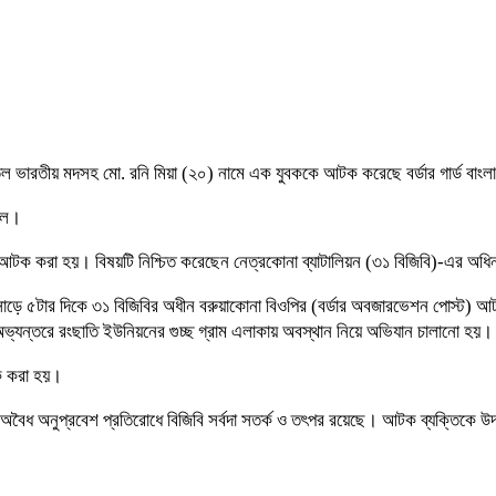
তল ভারতীয় মদসহ মো. রনি মিয়া (২০) নামে এক যুবককে আটক করেছে বর্ডার গার্ড বাংল
েলে।
টক করা হয়। বিষয়টি নিশ্চিত করেছেন নেত্রকোনা ব্যাটালিয়ন (৩১ বিজিবি)-এর অধিনা
র সাড়ে ৫টার দিকে ৩১ বিজিবির অধীন বরুয়াকোনা বিওপির (বর্ডার অবজারভেশন পোস্ট
অভ্যন্তরে রংছাতি ইউনিয়নের গুচ্ছ গ্রাম এলাকায় অবস্থান নিয়ে অভিযান চালানো হয়।
টক করা হয়।
ৈধ অনুপ্রবেশ প্রতিরোধে বিজিবি সর্বদা সতর্ক ও তৎপর রয়েছে। আটক ব্যক্তিকে উদ্ধার