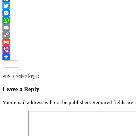
Facebook
Twitter
Messenger
WhatsApp
Email
Copy
Link
Gmail
Viber
Share
আপনার মতামত লিখুন :
Leave a Reply
Your email address will not be published.
Required fields are