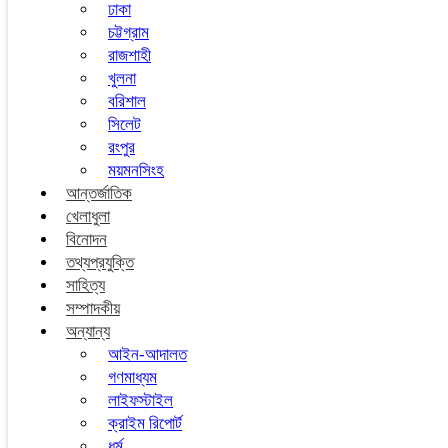
ঢাকা
চট্টগ্রাম
রাজশাহী
খুলনা
বরিশাল
সিলেট
রংপুর
ময়মনসিংহ
আন্তর্জাতিক
খেলাধুলা
বিনোদন
তথ্যপ্রযুক্তি
সাহিত্য
সম্পাদকীয়
অন্যান্য
আইন-আদালত
গণমাধ্যম
লাইফস্টাইল
ক্রাইম রিপোর্ট
ধর্ম