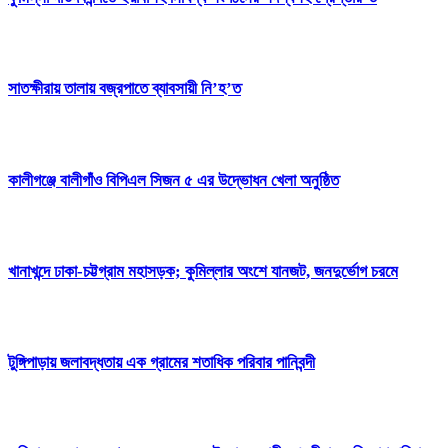
সাতক্ষীরায় তালায় বজ্রপাতে ব্যাবসায়ী নি’হ’ত
কালীগঞ্জে বালীগাঁও বিপিএল সিজন ৫ এর উদ্ভোধন খেলা অনুষ্ঠিত
খানাখন্দে ঢাকা-চট্টগ্রাম মহাসড়ক; কুমিল্লার অংশে যানজট, জনদুর্ভোগ চরমে
টুঙ্গিপাড়ায় জলাবদ্ধতায় এক গ্রামের শতাধিক পরিবার পানিবন্দী