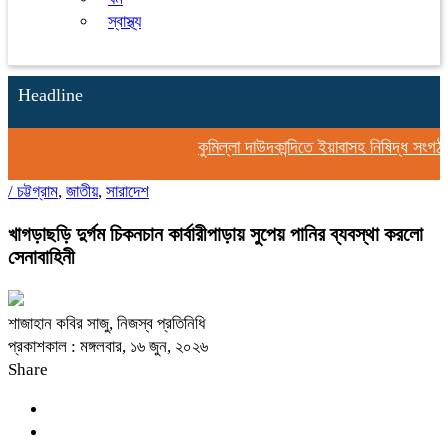
স্বাস্থ্য
Headline
কুমিল্লা দাউদকান্দিতে ইয়াবাসহ নিষিদ্ধ সংগঠন
/
চট্টগ্রাম
,
জাতীয়
,
সারাদেশ
খাগড়াছড়ি দুর্গম চিকনচান কার্বারীপাড়ায় সুপেয় পানির ব্যবস্থা করলো
সেনাবাহিনী
শাজাহান কবির সাজু, নিজস্ব প্রতিনিধি
প্রকাশকাল : মঙ্গলবার, ১৬ জুন, ২০২৬
Share