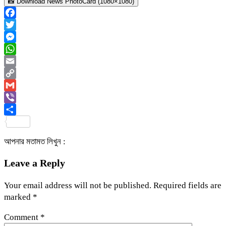
📸 Download News PhotoCard (1080×1080)
Facebook
Twitter
Messenger
WhatsApp
Email
Copy
Link
Gmail
Viber
Share
আপনার মতামত লিখুন :
Leave a Reply
Your email address will not be published.
Required fields are
marked
*
Comment
*