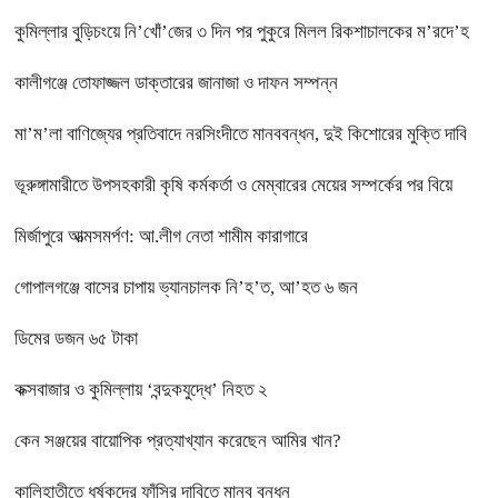
কুমিল্লার বুড়িচংয়ে নি’খোঁ’জের ৩ দিন পর পুকুরে মিলল রিকশাচালকের ম’রদে’হ
কালীগঞ্জে তোফাজ্জল ডাক্তারের জানাজা ও দাফন সম্পন্ন
মা’ম’লা বাণিজ্যের প্রতিবাদে নরসিংদীতে মানববন্ধন, দুই কিশোরের মুক্তি দাবি
ভূরুঙ্গামারীতে উপসহকারী কৃষি কর্মকর্তা ও মেম্বারের মেয়ের সম্পর্কের পর বিয়ে
মির্জাপুরে আত্মসমর্পণ: আ.লীগ নেতা শামীম কারাগারে
গোপালগঞ্জে বাসের চাপায় ভ্যানচালক নি’হ’ত, আ’হত ৬ জন
ডিমের ডজন ৬৫ টাকা
কক্সবাজার ও কুমিল্লায় ‘বন্দুকযুদ্ধে’ নিহত ২
কেন সঞ্জয়ের বায়োপিক প্রত্যাখ্যান করেছেন আমির খান?
কালিহাতীতে ধর্ষকদের ফাঁসির দাবিতে মানব বন্ধন