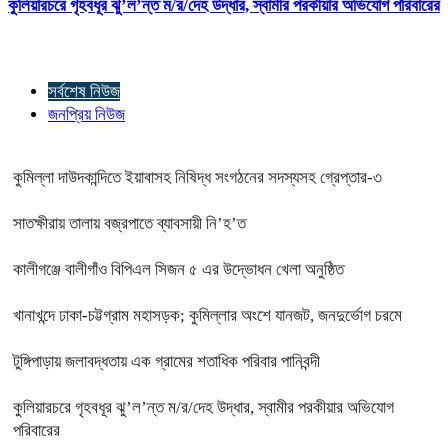
কুলিয়ারচরে গৃহবধূর ঝু’ল’ন্ত ম/র/দেহ উদ্ধার, স্বামীর পরকীয়ার অভিযোগ পরিবারের
সর্বশেষ নিউজ
জনপ্রিয় নিউজ
কুমিল্লা দাউদকান্দিতে ইয়াবাসহ নিষিদ্ধ সংগঠনের সদস্যসহ গ্রেপ্তার-৩
সাতক্ষীরায় তালায় বজ্রপাতে ব্যাবসায়ী নি’হ’ত
কালীগঞ্জে বালীগাঁও বিপিএল সিজন ৫ এর উদ্ভোধন খেলা অনুষ্ঠিত
খানাখন্দে ঢাকা-চট্টগ্রাম মহাসড়ক; কুমিল্লার অংশে যানজট, জনদুর্ভোগ চরমে
টুঙ্গিপাড়ায় জলাবদ্ধতায় এক গ্রামের শতাধিক পরিবার পানিবন্দী
কুলিয়ারচরে গৃহবধূর ঝু’ল’ন্ত ম/র/দেহ উদ্ধার, স্বামীর পরকীয়ার অভিযোগ
পরিবারের