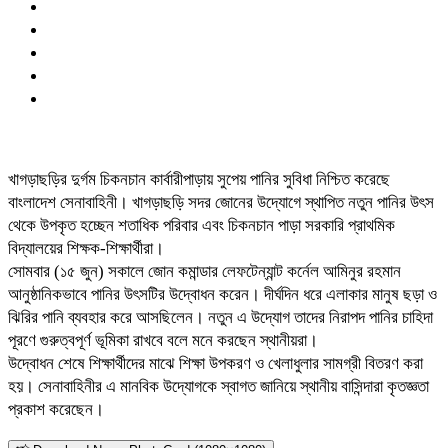
খাগড়াছড়ির দুর্গম চিকনচান কার্বারীপাড়ায় সুপেয় পানির সুবিধা নিশ্চিত করেছে
বাংলাদেশ সেনাবাহিনী। খাগড়াছড়ি সদর জোনের উদ্যোগে স্থাপিত নতুন পানির উৎস
থেকে উপকৃত হচ্ছেন শতাধিক পরিবার এবং চিকনচান পাড়া সরকারি প্রাথমিক
বিদ্যালয়ের শিক্ষক-শিক্ষার্থীরা।
সোমবার (১৫ জুন) সকালে জোন কমান্ডার লেফটেন্যান্ট কর্নেল আমিনুর রহমান
আনুষ্ঠানিকভাবে পানির উৎসটির উদ্বোধন করেন। দীর্ঘদিন ধরে এলাকার মানুষ ছড়া ও
ঝিরির পানি ব্যবহার করে আসছিলেন। নতুন এ উদ্যোগ তাদের নিরাপদ পানির চাহিদা
পূরণে গুরুত্বপূর্ণ ভূমিকা রাখবে বলে মনে করছেন স্থানীয়রা।
উদ্বোধন শেষে শিক্ষার্থীদের মাঝে শিক্ষা উপকরণ ও খেলাধুলার সামগ্রী বিতরণ করা
হয়। সেনাবাহিনীর এ মানবিক উদ্যোগকে স্বাগত জানিয়ে স্থানীয় বাসিন্দারা কৃতজ্ঞতা
প্রকাশ করেছেন।