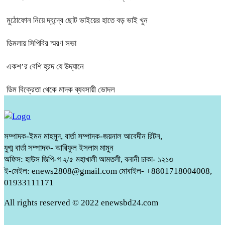
মুঠোফোন নিয়ে দ্বন্দ্বে ছোট ভাইয়ের হাতে বড় ভাই খুন
ডিমলায় সিপিবির স্মরণ সভা
একশ’র বেশি হ্রদ যে উদ্যানে
ডিম বিক্রেতা থেকে মাদক ব্যবসায়ী ভোদল
সম্পাদক-ইমন মাহমুদ, বার্তা সম্পাদক-জয়নাল আবেদীন রিটন,
যুগ্ম বার্তা সম্পাদক- আরিফুল ইসলাম মামুন
অফিস: হাউস জিপি-গ ২/৫ মহাখালী আমতলী, বনানী ঢাকা- ১২১৩
ই-মেইল: enews2808@gmail.com মোবাইল- +8801718004008,
01933111171
All rights reserved © 2022 enewsbd24.com