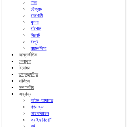
ঢাকা
চট্টগ্রাম
রাজশাহী
খুলনা
বরিশাল
সিলেট
রংপুর
ময়মনসিংহ
আন্তর্জাতিক
খেলাধুলা
বিনোদন
তথ্যপ্রযুক্তি
সাহিত্য
সম্পাদকীয়
অন্যান্য
আইন-আদালত
গণমাধ্যম
লাইফস্টাইল
ক্রাইম রিপোর্ট
ধর্ম