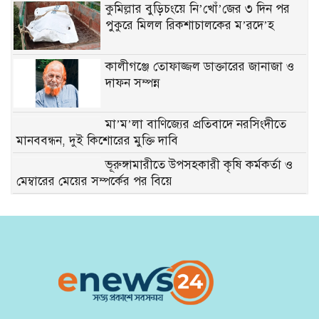
কুমিল্লার বুড়িচংয়ে নি’খোঁ’জের ৩ দিন পর
পুকুরে মিলল রিকশাচালকের ম’রদে’হ
কালীগঞ্জে তোফাজ্জল ডাক্তারের জানাজা ও
দাফন সম্পন্ন
মা’ম’লা বাণিজ্যের প্রতিবাদে নরসিংদীতে
মানববন্ধন, দুই কিশোরের মুক্তি দাবি
ভূরুঙ্গামারীতে উপসহকারী কৃষি কর্মকর্তা ও
মেম্বারের মেয়ের সম্পর্কের পর বিয়ে
গণমাধ্যম এখনো স্বাধীন নয়’ বাগেরহাটে ডা.
শফিকুর রহমান:
রাঙামাটিতে পাহাড় ধস ও বন্যায় ক্ষতিগ্রস্ত
পরিবারকে জেলা পরিষদের খাদ্য সহায়তা