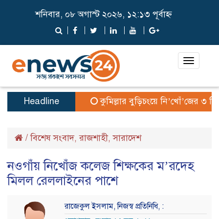
শনিবার, ০৮ অগাস্ট ২০২৬, ১২:১৩ পূর্বাহ্ন
Toggle
navigat
Headline
কুমিল্লার বুড়িচংয়ে নি’খোঁ’জের ৩ দিন
/
বিশেষ সংবাদ
রাজশাহী
সারাদেশ
,
,
নওগাঁয় নিখোঁজ কলেজ শিক্ষকের ম’রদেহ
মিলল রেললাইনের পাশে
রাজেকুল ইসলাম, নিজস্ব প্রতিনিধি, :