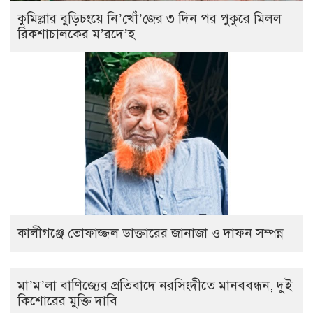
কুমিল্লার বুড়িচংয়ে নি’খোঁ’জের ৩ দিন পর পুকুরে মিলল
রিকশাচালকের ম’রদে’হ
কালীগঞ্জে তোফাজ্জল ডাক্তারের জানাজা ও দাফন সম্পন্ন
মা’ম’লা বাণিজ্যের প্রতিবাদে নরসিংদীতে মানববন্ধন, দুই
কিশোরের মুক্তি দাবি