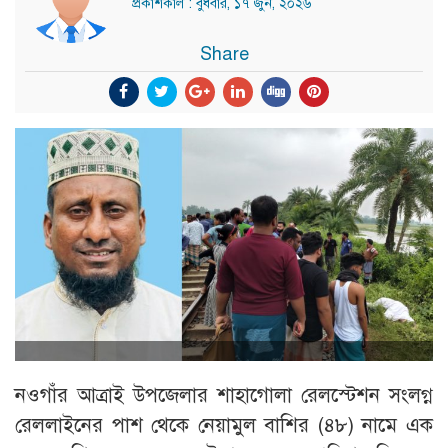
প্রকাশকাল : বুধবার, ১৭ জুন, ২০২৬
Share
নওগাঁর আত্রাই উপজেলার শাহাগোলা রেলস্টেশন সংলগ্ন
রেললাইনের পাশ থেকে নেয়ামুল বাশির (৪৮) নামে এক