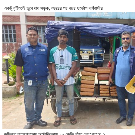
একটু বৃষ্টিতেই ডুবে যায় সড়ক, বছরের পর বছর দুর্ভোগ বর্ণিবাসীর
কুমিল্লা ব্রাহ্মণপাড়ায় অটোরিকশায় ২০ কেজি গাঁজা,গ্রে’প্তা’র-১