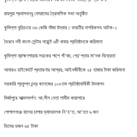
রায়পুরা প্রবাসবন্ধু ফোরামের ত্রৈমাসিক সভা অনুষ্ঠিত
কুমিল্লা বুড়িচংয়ে ৩৬ কেজি গাঁজা উদ্বার। ভারতীয় নাগরিকসহ আটক-২
ভৈরবে নদী বাংলা সেন্টার পয়েন্টে ৬টি খাবার প্রতিষ্ঠানকে জরিমানা
কুমিল্লা ব্রাহ্মণপাড়ায় সড়কের পাশে গাঁ’জা, গ্রে’প্তার মা’দক বিক্রেতা
আবারও হাইকোর্টে প্রতারণার আশ্রয়, আইনজীবীকে ২৫ হাজার টাকা জরিমানা
সরকারি প্রফুল্ল চন্দ্র কলেজের ১০৮তম প্রতিষ্ঠাবার্ষিকী উদযাপন
মির্জাপুরে আত্মসমর্পণ: আ.লীগ নেতা শামীম কারাগারে
গোপালগঞ্জে বাসের চাপায় ভ্যানচালক নি’হ’ত, আ’হত ৬ জন
ডিমের ডজন ৬৫ টাকা