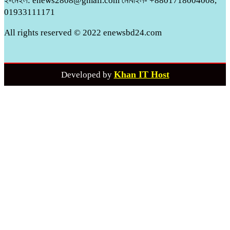
ই-মেইল: enews2808@gmail.com মোবাইল- +8801718004008,
01933111171
All rights reserved © 2022 enewsbd24.com
Khan IT Host
Developed by