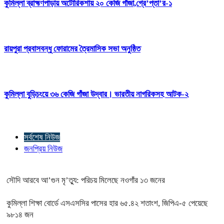
কুমিল্লা ব্রাহ্মণপাড়ায় অটোরিকশায় ২০ কেজি গাঁজা,গ্রে’প্তা’র-১
রায়পুরা প্রবাসবন্ধু ফোরামের ত্রৈমাসিক সভা অনুষ্ঠিত
কুমিল্লা বুড়িচংয়ে ৩৬ কেজি গাঁজা উদ্বার। ভারতীয় নাগরিকসহ আটক-২
সর্বশেষ নিউজ
জনপ্রিয় নিউজ
সৌদি আরবে আ’গুন মৃ’ত্যু: পরিচয় মিলেছে নওগাঁর ১৩ জনের
কুমিল্লা শিক্ষা বোর্ডে এসএসসির পাসের হার ৬৫.৪২ শতাংশ, জিপিএ-৫ পেয়েছে
৯৮১৪ জন