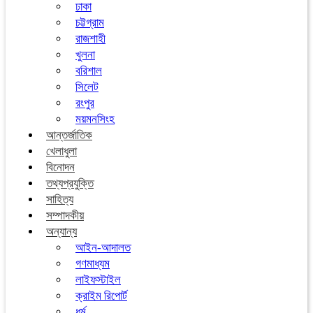
ঢাকা
চট্টগ্রাম
রাজশাহী
খুলনা
বরিশাল
সিলেট
রংপুর
ময়মনসিংহ
আন্তর্জাতিক
খেলাধুলা
বিনোদন
তথ্যপ্রযুক্তি
সাহিত্য
সম্পাদকীয়
অন্যান্য
আইন-আদালত
গণমাধ্যম
লাইফস্টাইল
ক্রাইম রিপোর্ট
ধর্ম