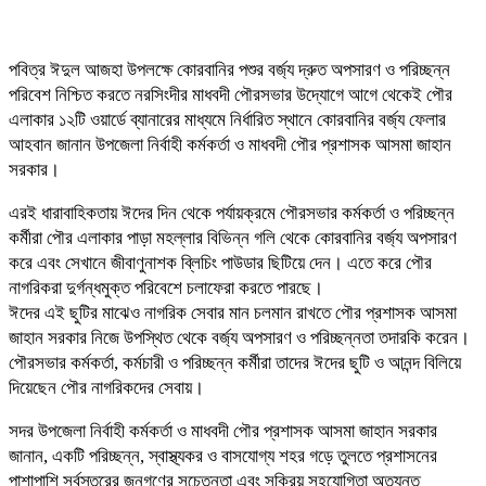
পবিত্র ঈদুল আজহা উপলক্ষে কোরবানির পশুর বর্জ্য দ্রুত অপসারণ ও পরিচ্ছন্ন
পরিবেশ নিশ্চিত করতে নরসিংদীর মাধবদী পৌরসভার উদ্যোগে আগে থেকেই পৌর
এলাকার ১২টি ওয়ার্ডে ব্যানারের মাধ্যমে নির্ধারিত স্থানে কোরবানির বর্জ্য ফেলার
আহবান জানান উপজেলা নির্বাহী কর্মকর্তা ও মাধবদী পৌর প্রশাসক আসমা জাহান
সরকার।
এরই ধারাবাহিকতায় ঈদের দিন থেকে পর্যায়ক্রমে পৌরসভার কর্মকর্তা ও পরিচ্ছন্ন
কর্মীরা পৌর এলাকার পাড়া মহল্লার বিভিন্ন গলি থেকে কোরবানির বর্জ্য অপসারণ
করে এবং সেখানে জীবাণুনাশক ব্লিচিং পাউডার ছিটিয়ে দেন। এতে করে পৌর
নাগরিকরা দুর্গন্ধমুক্ত পরিবেশে চলাফেরা করতে পারছে।
ঈদের এই ছুটির মাঝেও নাগরিক সেবার মান চলমান রাখতে পৌর প্রশাসক আসমা
জাহান সরকার নিজে উপস্থিত থেকে বর্জ্য অপসারণ ও পরিচ্ছন্নতা তদারকি করেন।
পৌরসভার কর্মকর্তা, কর্মচারী ও পরিচ্ছন্ন কর্মীরা তাদের ঈদের ছুটি ও আনন্দ বিলিয়ে
দিয়েছেন পৌর নাগরিকদের সেবায়।
সদর উপজেলা নির্বাহী কর্মকর্তা ও মাধবদী পৌর প্রশাসক আসমা জাহান সরকার
জানান, একটি পরিচ্ছন্ন, স্বাস্থ্যকর ও বাসযোগ্য শহর গড়ে তুলতে প্রশাসনের
পাশাপাশি সর্বস্তরের জনগণের সচেতনতা এবং সক্রিয় সহযোগিতা অত্যন্ত