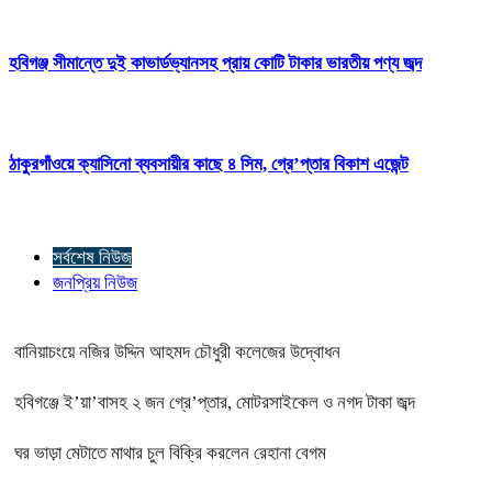
হবিগঞ্জ সীমান্তে দুই কাভার্ডভ্যানসহ প্রায় কোটি টাকার ভারতীয় পণ্য জব্দ
ঠাকুরগাঁওয়ে ক্যাসিনো ব্যবসায়ীর কাছে ৪ সিম, গ্রে’প্তার বিকাশ এজেন্ট
সর্বশেষ নিউজ
জনপ্রিয় নিউজ
বানিয়াচংয়ে নজির উদ্দিন আহমদ চৌধুরী কলেজের উদ্বোধন
হবিগঞ্জে ই’য়া’বাসহ ২ জন গ্রে’প্তার, মোটরসাইকেল ও নগদ টাকা জব্দ
ঘর ভাড়া মেটাতে মাথার চুল বিক্রি করলেন রেহানা বেগম