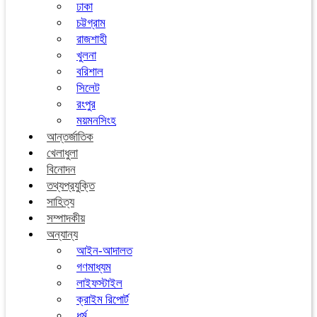
ঢাকা
চট্টগ্রাম
রাজশাহী
খুলনা
বরিশাল
সিলেট
রংপুর
ময়মনসিংহ
আন্তর্জাতিক
খেলাধুলা
বিনোদন
তথ্যপ্রযুক্তি
সাহিত্য
সম্পাদকীয়
অন্যান্য
আইন-আদালত
গণমাধ্যম
লাইফস্টাইল
ক্রাইম রিপোর্ট
ধর্ম