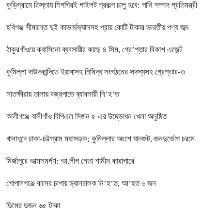
কুড়িগ্রামে তিস্তায় শিগগিরই পাইলট প্রকল্প চালু হবে: পানি সম্পদ প্রতিমন্ত্রী
হবিগঞ্জ সীমান্তে দুই কাভার্ডভ্যানসহ প্রায় কোটি টাকার ভারতীয় পণ্য জব্দ
ঠাকুরগাঁওয়ে ক্যাসিনো ব্যবসায়ীর কাছে ৪ সিম, গ্রে’প্তার বিকাশ এজেন্ট
কুমিল্লা দাউদকান্দিতে ইয়াবাসহ নিষিদ্ধ সংগঠনের সদস্যসহ গ্রেপ্তার-৩
সাতক্ষীরায় তালায় বজ্রপাতে ব্যাবসায়ী নি’হ’ত
কালীগঞ্জে বালীগাঁও বিপিএল সিজন ৫ এর উদ্ভোধন খেলা অনুষ্ঠিত
খানাখন্দে ঢাকা-চট্টগ্রাম মহাসড়ক; কুমিল্লার অংশে যানজট, জনদুর্ভোগ চরমে
মির্জাপুরে আত্মসমর্পণ: আ.লীগ নেতা শামীম কারাগারে
গোপালগঞ্জে বাসের চাপায় ভ্যানচালক নি’হ’ত, আ’হত ৬ জন
ডিমের ডজন ৬৫ টাকা