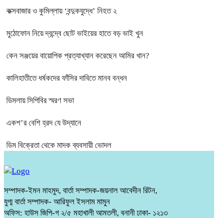
কক্সবাজার ও কুমিল্লায় ‘বন্দুকযুদ্ধে’ নিহত ২
মুঠোফোন নিয়ে দ্বন্দ্বে ছোট ভাইয়ের হাতে বড় ভাই খুন
কেন সঞ্জয়ের বায়োপিক প্রত্যাখ্যান করেছেন আমির খান?
কালিহাতীতে ধর্ষকদের ফাঁসির দাবিতে মানব বন্ধন
ডিমলায় সিপিবির স্মরণ সভা
একশ’র বেশি হ্রদ যে উদ্যানে
ডিম বিক্রেতা থেকে মাদক ব্যবসায়ী ভোদল
সম্পাদক-ইমন মাহমুদ, বার্তা সম্পাদক-জয়নাল আবেদীন রিটন,
যুগ্ম বার্তা সম্পাদক- আরিফুল ইসলাম মামুন
অফিস: হাউস জিপি-গ ২/৫ মহাখালী আমতলী, বনানী ঢাকা- ১২১৩