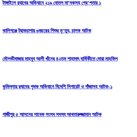
টাঙ্গাইলে র‍্যাবের অভিযানে ২১৯ বোতল মা’দকসহ গ্রে’প্তার ১
কালিগঞ্জে ট্রাকচাপায় ৬বছরের শিশুর মৃ’ত্যু, চালক আটক
মৌলভীবাজার মাহবুব আলী খাঁনের ৪২তম শাহাদাৎ বার্ষিকীতে দোয়া মাহফিল
কুমিল্লায় র‍্যাবের পৃথক অভিযানে বিদেশি সিগারেট ও গাঁজাসহ আটক-১
গাজীপুর ৫ আসনের সাবেক সংসদ সদস্য আখতারুজ্জামান আটক