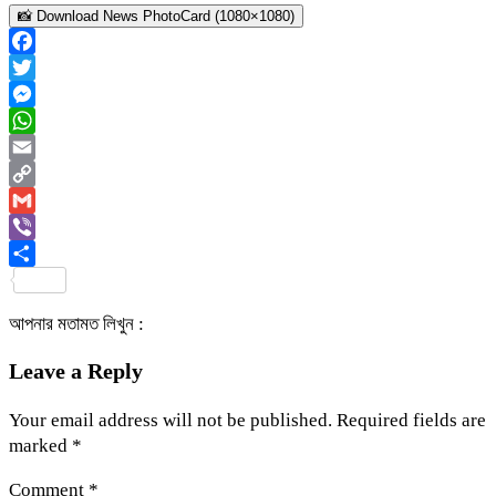
📸 Download News PhotoCard (1080×1080)
Facebook
Twitter
Messenger
WhatsApp
Email
Copy
Link
Gmail
Viber
Share
আপনার মতামত লিখুন :
Leave a Reply
Your email address will not be published.
Required fields are
marked
*
Comment
*