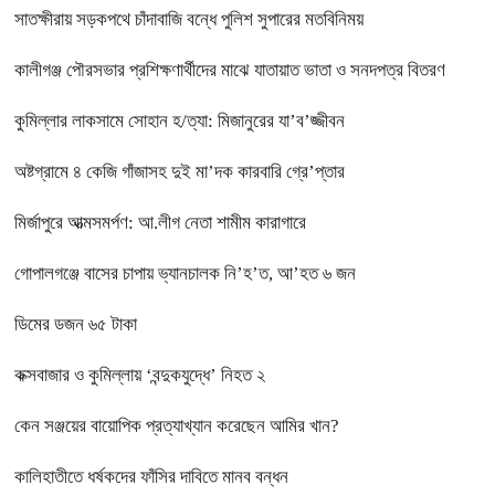
সাতক্ষীরায় সড়কপথে চাঁদাবাজি বন্ধে পুলিশ সুপারের মতবিনিময়
কালীগঞ্জ পৌরসভার প্রশিক্ষণার্থীদের মাঝে যাতায়াত ভাতা ও সনদপত্র বিতরণ
কুমিল্লার লাকসামে সোহান হ/ত্যা: মিজানুরের যা’ব’জ্জীবন
অষ্টগ্রামে ৪ কেজি গাঁজাসহ দুই মা’দক কারবারি গ্রে’প্তার
মির্জাপুরে আত্মসমর্পণ: আ.লীগ নেতা শামীম কারাগারে
গোপালগঞ্জে বাসের চাপায় ভ্যানচালক নি’হ’ত, আ’হত ৬ জন
ডিমের ডজন ৬৫ টাকা
কক্সবাজার ও কুমিল্লায় ‘বন্দুকযুদ্ধে’ নিহত ২
কেন সঞ্জয়ের বায়োপিক প্রত্যাখ্যান করেছেন আমির খান?
কালিহাতীতে ধর্ষকদের ফাঁসির দাবিতে মানব বন্ধন