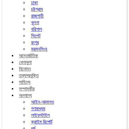
ঢাকা
চট্টগ্রাম
রাজশাহী
খুলনা
বরিশাল
সিলেট
রংপুর
ময়মনসিংহ
আন্তর্জাতিক
খেলাধুলা
বিনোদন
তথ্যপ্রযুক্তি
সাহিত্য
সম্পাদকীয়
অন্যান্য
আইন-আদালত
গণমাধ্যম
লাইফস্টাইল
ক্রাইম রিপোর্ট
ধর্ম