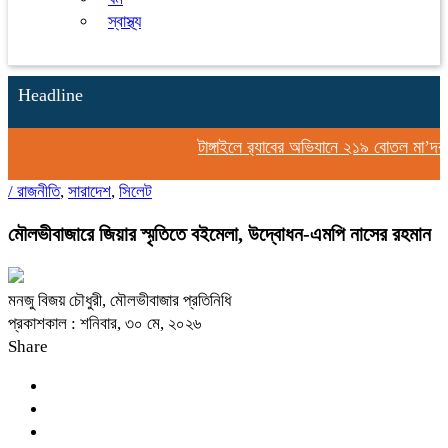
স্বাস্থ্য
Headline
টাঙ্গাইলে র‍্যাবের অভিযানে ২১৯ বোতল মা’দকসহ
/
রাজনীতি
,
সারাদেশ
,
সিলেট
মৌলভীবাজারে জিয়ার স্মৃতিতে বইমেলা, উদ্বোধন-এমপি নাসের রহমান
মনজু বিজয় চৌধুরী, মৌলভীবাজার প্রতিনিধি
প্রকাশকাল : শনিবার, ৩০ মে, ২০২৬
Share