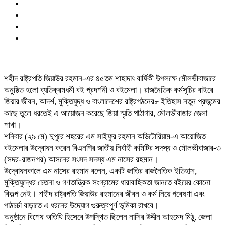
শহীদ রাষ্ট্রপতি জিয়াউর রহমান-এর ৪৫তম শাহাদাৎ বার্ষিকী উপলক্ষে মৌলভীবাজারে
অনুষ্ঠিত হলো ব্যতিক্রমধর্মী বই প্রদর্শনী ও বইমেলা। রাজনৈতিক কর্মসূচির বাইরে
জিয়ার জীবন, আদর্শ, মুক্তিযুদ্ধ ও বাংলাদেশের রাষ্ট্রগঠনের৮ ইতিহাস নতুন প্রজন্মের
কাছে তুলে ধরতেই এ আয়োজন করেছে জিয়া স্মৃতি পাঠাগার, মৌলভীবাজার জেলা
শাখা।
শনিবার (২৯ মে) দুপুরে শহরের এম সাইফুর রহমান অডিটোরিয়াম-এ আয়োজিত
বইমেলার উদ্বোধন করেন বিএনপির জাতীয় নির্বাহী কমিটির সদস্য ও মৌলভীবাজার-৩
(সদর-রাজনগর) আসনের সংসদ সদস্য এম নাসের রহমান।
উদ্বোধনকালে এম নাসের রহমান বলেন, একটি জাতির রাজনৈতিক ইতিহাস,
মুক্তিযুদ্ধের চেতনা ও গণতান্ত্রিক সংগ্রামের ধারাবাহিকতা জানতে বইয়ের কোনো
বিকল্প নেই। শহীদ রাষ্ট্রপতি জিয়াউর রহমানের জীবন ও কর্ম নিয়ে গবেষণা এবং
পাঠচর্চা বাড়াতে এ ধরনের উদ্যোগ গুরুত্বপূর্ণ ভূমিকা রাখবে।
অনুষ্ঠানে বিশেষ অতিথি হিসেবে উপস্থিত ছিলেন নাসির উদ্দীন আহমেদ মিঠু, জেলা