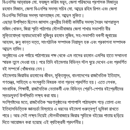
বিএনপির আহ্বায়ক মো. ফয়জুল করিম ময়ূন, জেলা পরিষদের প্রশাসক মিজানুর
রহমান মিজান, জেলা বিএনপির সদস্য সচিব মো. আব্দুর রহিম রিপন এবং জেলা
বিএনপির সিনিয়র সদস্য আলহাজ্ব মো. আব্দুল মুকিত।
এছাড়া উপস্থিত ছিলেন জাসাস কেন্দ্রীয় নির্বাহী কমিটির সদস্য সৈয়দ আশরাফুল
মজিদ খোকন, জিয়া স্মৃতি পাঠাগার মৌলভীবাজার জেলা শাখার সভাপতি বীর
মুক্তিযোদ্ধা অ্যাডভোকেট মুজিবুর রহমান মুজিব, সহ-সভাপতি বকসী জুবায়ের
আহমদ, রুনু কান্ত দত্ত, সাংগঠনিক সম্পাদক নিয়ামূল হক এবং প্রকাশনা সম্পাদক
আব্দুল হামিদ।
অনুষ্ঠানের এক পর্যায়ে পাঠাগারের পক্ষ থেকে এম নাসের রহমান এমপির হাতে সম্মাননা
স্মারক তুলে দেওয়া হয়। পরে তিনি বইমেলার বিভিন্ন স্টল ঘুরে দেখেন এবং প্রদর্শিত
বই সম্পর্কে খোঁজখবর নেন।
বইমেলায় জিয়াউর রহমানের জীবন, মুক্তিযুদ্ধ, বাংলাদেশের রাজনৈতিক ইতিহাস,
গণতন্ত্র, সাহিত্য ও সংস্কৃতি বিষয়ক নানা গ্রন্থ প্রদর্শিত হয়। এতে লেখক,
সাংবাদিক, শিক্ষার্থী, রাজনৈতিক নেতাকর্মী এবং বিভিন্ন শ্রেণি-পেশার বইপ্রেমীদের
স্বতঃস্ফূর্ত উপস্থিতি লক্ষ্য করা যায়।
সংশ্লিষ্টদের মতে, রাজনৈতিক স্মরণানুষ্ঠানের পাশাপাশি পাঠাভ্যাস গড়ে তোলা এবং
ইতিহাসভিত্তিক জ্ঞানচর্চা বিস্তারে এ ধরনের বইমেলা গুরুত্বপূর্ণ ভূমিকা রাখতে
পারে। আর সেই লক্ষ্য নিয়েই মৌলভীবাজারে জিয়ার স্মৃতিকে বইয়ের পাতায় ছড়িয়ে
দিতে আয়োজন করা হয়েছে এই ব্যতিক্রমী প্রদর্শনীর।